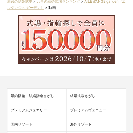
周辺の結婚式場
>
八事の結婚式場ランキング
>
AILE d’ANGE garden（エ
ルダンジュ ガーデン）
>
動画
婚約指輪・結婚指輪さがし
結婚式場さがし
プレミアムジュエリー
プレミアムヴェニュー
国内リゾート
海外リゾート