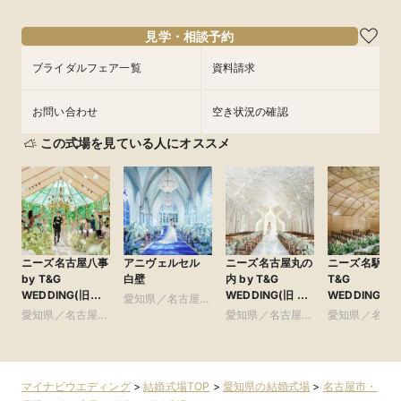
見学・相談予約
ブライダルフェア一覧
資料請求
お問い合わせ
空き状況の確認
この式場を見ている人にオススメ
ニーズ名古屋八事
アニヴェルセル
ニーズ名古屋丸の
ニーズ名駅 by
by T&G
白壁
内 by T&G
T&G
WEDDING(旧
WEDDING(旧 ト
WEDDING(旧
愛知県／名古屋
アーヴェリール迎
リフォーリア
ンフィニート 
愛知県／名古屋
市・周辺
愛知県／名古屋
愛知県／名古
賓館 名古屋)
NAGOYA)
古屋)
市・周辺
市・周辺
市・周辺
マイナビウエディング
>
結婚式場TOP
>
愛知県の結婚式場
>
名古屋市・