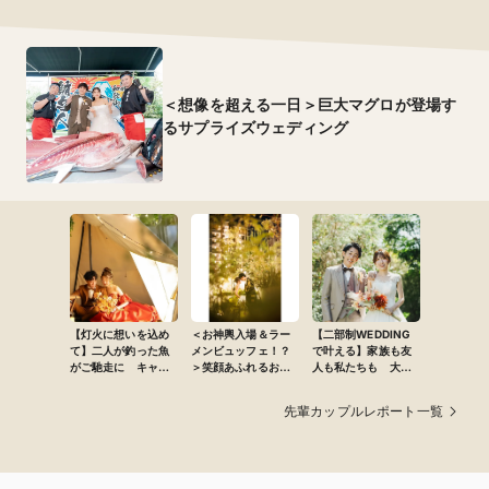
＜想像を超える一日＞巨大マグロが登場す
るサプライズウェディング
【灯火に想いを込め
＜お神輿入場＆ラー
【二部制WEDDING
て】二人が釣った魚
メンビュッフェ！？
で叶える】家族も友
がご馳走に キャン
＞笑顔あふれるお祭
人も私たちも 大満
プウェディング
りWEDDING
足の1日
先輩カップルレポート一覧