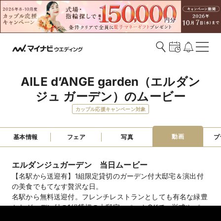
AILE d’ANGE garden（エルダン
ジュ ガーデン）のムービー
カップル応援キャンペーン対象
動画
基本情報
フェア
写真
プ
エルダンジュガーデン 当日ムービー
【名駅から送迎有】1組限定貸切のガーデン付大邸宅＆演出付
の美食でもてなす贅沢な日。
名駅から無料送迎付。フレンチレストランとしても有名な緑豊
かなガーデン付の1組貸切の大邸宅。ペットOKで、挙式やパー
ティなど希望を叶える自由度の高さも魅力！