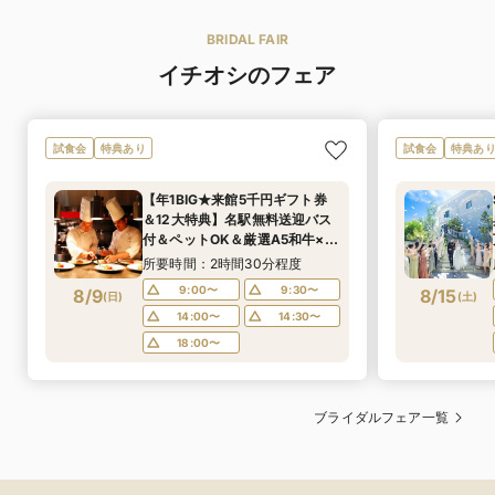
BRIDAL FAIR
イチオシのフェア
試食会
特典あり
試食会
特典あ
【年1BIG★来館5千円ギフト券
＆12大特典】名駅無料送迎バス
付＆ペットOK＆厳選A5和牛×オ
マール海老試食×世界大会優勝パ
所要時間：2時間30分程度
ティシエのレシピ★デザート
9:00〜
9:30〜
8/9
8/15
(
日
)
(
土
)
ブッフェ40名様分プレゼント！
14:00〜
14:30〜
18:00〜
ブライダルフェア一覧