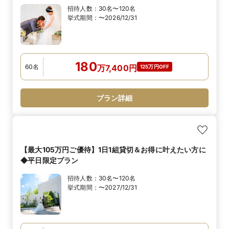
招待人数：
30名〜120名
挙式期間：
〜2026/12/31
180
60
名
万
7,400
円
125万円OFF
プラン詳細
【最大105万円ご優待】1日1組貸切＆お得に叶えたい方に
◆平日限定プラン
招待人数：
30名〜120名
挙式期間：
〜2027/12/31