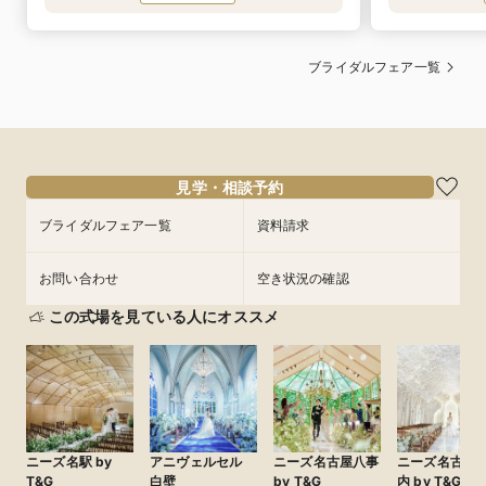
ブライダルフェア一覧
見学・相談予約
ブライダルフェア一覧
資料請求
お問い合わせ
空き状況の確認
この式場を見ている人にオススメ
ニーズ名駅 by
アニヴェルセル
ニーズ名古屋八事
ニーズ名古屋
T&G
白壁
by T&G
内 by T&G