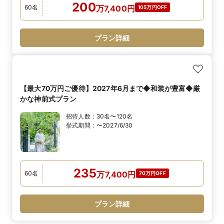
200
60
名
万
7,400
円
105万円OFF
プラン詳細
【最大70万円ご優待】2027年6月まで◆和装が豊富◆厳
かな神前式プラン
招待人数：
30名〜120名
挙式期間：
〜2027/6/30
235
60
名
万
7,400
円
70万円OFF
プラン詳細