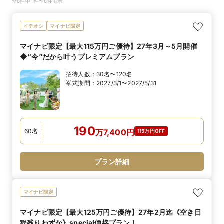
全8件中 1件〜8件表示
イチオシ
マイナビ限定
マイナビ限定【最大115万円ご優待】27年3月～5月開催
◆“今”だから叶うプレミアムプラン
招待人数：
30名〜120名
挙式期間：
2027/3/1〜2027/5/31
190
60
名
万
7,400
円
115万円OFF
プラン詳細
マイナビ限定
マイナビ限定【最大125万円ご優待】27年2月迄《空き日
程残りわずか》special価格プラン！