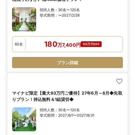
招待人数：
30名〜120名
挙式期間：
〜2027/2/28
180
60
名
万
7,400
円
125万円OFF
プラン詳細
マイナビ限定【最大93万円ご優待】27年6月～8月◆先取
りプラン！持込無料＆1組貸切◆
招待人数：
30名〜120名
挙式期間：
2027/6/1〜2027/8/31