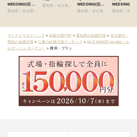
WEDDING(旧 イ
WEDDING(旧
WEDDING(旧
愛知県／名古屋
ンフィニート 名
アーヴェリール迎
リフォーリア
愛知県／名古屋
市・周辺
愛知県／名古屋
愛知県／名古
古屋)
賓館 名古屋)
NAGOYA)
市・周辺
市・周辺
市・周辺
マイナビウエディング
>
結婚式場TOP
>
愛知県の結婚式場
>
名古屋市・
周辺の結婚式場
>
八事の結婚式場ランキング
>
AILE d’ANGE garden（エ
ルダンジュ ガーデン）
>
費用・プラン