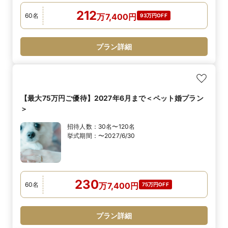
212
60
名
万
7,400
円
93万円OFF
プラン詳細
【最大75万円ご優待】2027年6月まで＜ペット婚プラン
＞
招待人数：
30名〜120名
挙式期間：
〜2027/6/30
230
60
名
万
7,400
円
75万円OFF
プラン詳細