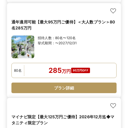
通年適用可能【最大95万円ご優待】＜大人数プラン＞80
名285万円
招待人数：
80名〜120名
挙式期間：
〜2027/12/31
285
80
名
万
円
95万円OFF
プラン詳細
マイナビ限定【最大125万円ご優待】2026年12月迄◆マ
タニティ限定プラン