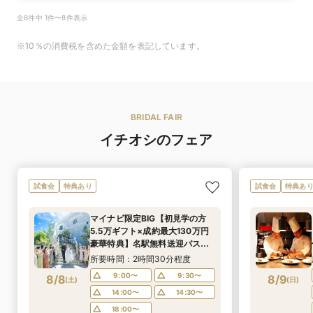
全8件中 1件〜8件表示
※10％の消費税を含めた金額を表記しています。
BRIDAL FAIR
イチオシのフェア
試食会
特典あり
試食会
特典あ
マイナビ限定BIG【初見学の方
5.5万ギフト×成約最大130万円
豪華特典】名駅無料送迎バス付
＆厳選A5和牛×オマール海老試
所要時間：2時間30分程度
食×世界大会優勝パティシエのレ
9:00〜
9:30〜
8/8
8/9
(
土
)
(
日
)
シピ★デザートブッフェ40名様
14:00〜
14:30〜
分プレゼント！
18:00〜