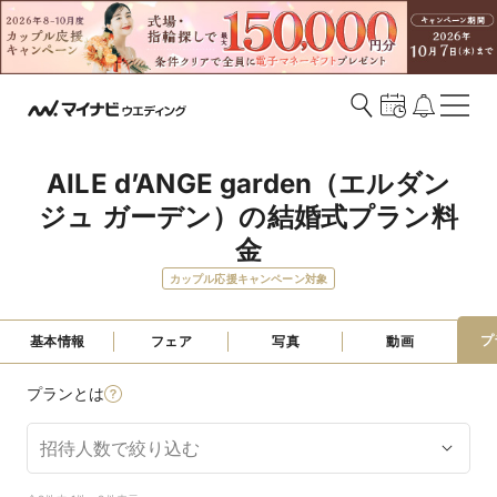
AILE d’ANGE garden（エルダン
ジュ ガーデン）の結婚式プラン料
金
カップル応援キャンペーン対象
プ
基本情報
フェア
写真
動画
プランとは