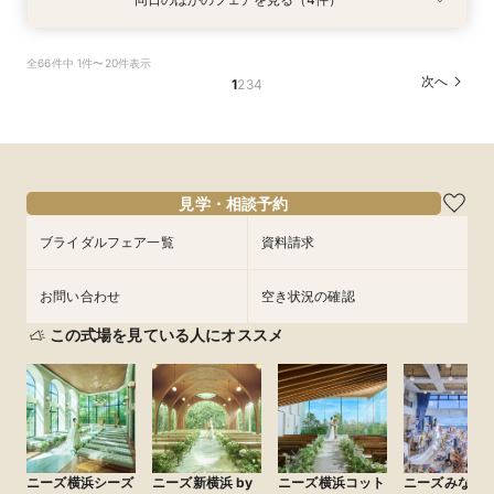
衣装試着
試食会
試食会
特典あり
衣装試着
衣装試着
特典あり
特典あり
特典あり
【10名～におすすめ*少人数W】挙式×会食プラ
【大切な家族のペットと一緒に】限定特典付*
＜初めての式場見学＞心躍る花嫁の第一歩♪ゆっ
【遠方の方◎オンライン相談会】スマホで簡単！
全66件中 1件〜20件表示
ン×おもてなし体験
ペットW安心相談会
たり相談＆見学会
豪華5大特典付き
次へ
1
2
3
4
所要時間：3時間程度
所要時間：3時間程度
所要時間：3時間程度
所要時間：30分程度
10:00〜
10:00〜
10:00〜
10:00〜
11:00〜
11:00〜
11:00〜
11:00〜
9/2
9/2
9/2
9/2
(
(
(
(
水
水
水
水
)
)
)
)
12:00〜
12:00〜
12:00〜
12:00〜
14:00〜
14:00〜
14:00〜
14:00〜
15:00〜
15:00〜
15:00〜
15:00〜
見学・相談予約
フェアを予約
フェアを予約
フェアを予約
フェアを予約
ブライダルフェア一覧
資料請求
お問い合わせ
空き状況の確認
この式場を見ている人にオススメ
ニーズ横浜シーズ
ニーズ新横浜 by
ニーズ横浜コット
ニーズみなと