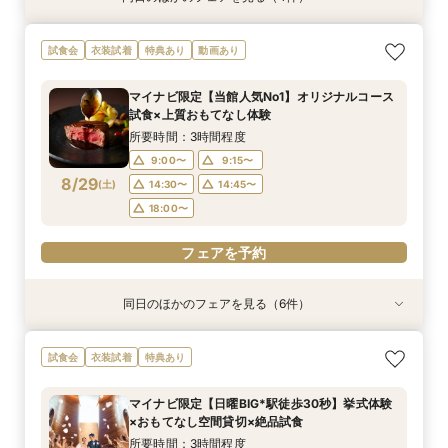
【10名～におすすめ*少人数W】挙式×会食プラ
【大切な家族のペットと一緒に】限定特典付*
＜初めての式場見学＞心躍る花嫁の第一歩♪ゆっ
【遠方の方◎オンライン相談会】スマホで簡単！
試食会
衣装試着
特典あり
動画あり
ン×おもてなし体験
ペットW安心相談会
たり相談＆見学会
豪華5大特典付き
所要時間：3時間程度
所要時間：3時間程度
所要時間：3時間程度
所要時間：30分程度
マイナビ限定【当館人気No1】オリジナルコース
10:00〜
10:00〜
10:00〜
10:00〜
11:00〜
11:00〜
11:00〜
11:00〜
試食×上質おもてなし体験
8/28
8/28
8/28
8/28
(
(
(
(
金
金
金
金
)
)
)
)
12:00〜
12:00〜
12:00〜
12:00〜
14:00〜
14:00〜
14:00〜
14:00〜
所要時間：3時間程度
15:00〜
15:00〜
15:00〜
15:00〜
9:00〜
9:15〜
8/29
(
土
)
14:30〜
14:45〜
フェアを予約
フェアを予約
フェアを予約
フェアを予約
18:00〜
フェアを予約
同日のほかのフェアを見る（6件）
試食会
試食会
試食会
特典あり
試食会
試食会
衣装試着
衣装試着
衣装試着
衣装試着
衣装試着
特典あり
特典あり
特典あり
特典あり
特典あり
動画あり
＜初めての式場見学＞心躍る花嫁の第一歩♪ゆっ
【10名～におすすめ*少人数W★】挙式×贅沢試
大好評♪ペット婚【支持率NO,1】ペットも安心
【遠方の方◎オンライン相談会】スマホで簡単！
【料理重視の方◎】シェフ渾身コース試食＆おも
「即決ナシ」予算のリアル大公開！本番コーデ×
試食会
衣装試着
特典あり
たり相談＆見学会
食×おもてなし体験
W*相談会
豪華5大特典付き
てなし料理特典
人気ドレス優待付
所要時間：3時間程度
所要時間：3時間程度
所要時間：3時間程度
所要時間：30分程度
所要時間：3時間程度
所要時間：3時間程度
マイナビ限定【日曜BIG*駅徒歩30秒】挙式体験
13:00〜
9:00〜
9:00〜
9:15〜
9:15〜
9:15〜
14:30〜
14:30〜
14:30〜
13:30〜
9:15〜
9:15〜
×おもてなし空間貸切×絶品試食
8/29
8/29
8/29
8/29
8/29
8/29
(
(
(
(
(
(
土
土
土
土
土
土
)
)
)
)
)
)
18:00〜
18:00〜
14:30〜
14:45〜
14:30〜
18:00〜
18:00〜
所要時間：3時間程度