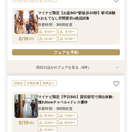
たり相談＆見学会
食×おもてなし体験
W*相談会
豪華5大特典付き
てなし料理特典
人気ドレス優待付
所要時間：3時間程度
所要時間：3時間程度
所要時間：3時間程度
所要時間：30分程度
所要時間：3時間程度
所要時間：3時間程度
マイナビ限定【お盆BIG*駅徒歩30秒】挙式体験
13:00〜
9:00〜
9:00〜
9:15〜
9:15〜
9:15〜
14:30〜
14:30〜
14:30〜
13:30〜
9:15〜
9:15〜
×おもてなし空間貸切×絶品試食
8/15
8/15
8/15
8/15
8/15
8/15
(
(
(
(
(
(
土
土
土
土
土
土
)
)
)
)
)
)
18:00〜
18:00〜
14:30〜
14:45〜
14:30〜
18:00〜
18:00〜
所要時間：3時間程度
9:00〜
9:15〜
フェアを予約
フェアを予約
フェアを予約
フェアを予約
フェアを予約
フェアを予約
8/16
(
日
)
14:30〜
14:45〜
フェアを予約
同日のほかのフェアを見る（6件）
試食会
試食会
試食会
特典あり
試食会
試食会
衣装試着
衣装試着
衣装試着
衣装試着
衣装試着
特典あり
特典あり
特典あり
特典あり
特典あり
動画あり
＜初めての式場見学＞心躍る花嫁の第一歩♪ゆっ
【10名～におすすめ*少人数W★】挙式×贅沢試
大好評♪ペット婚【支持率NO,1】ペットも安心
【遠方の方◎オンライン相談会】スマホで簡単！
【料理重視の方◎】シェフ渾身コース試食＆おも
「即決ナシ」予算のリアル大公開！本番コーデ×
試食会
衣装試着
特典あり
たり相談＆見学会
食×おもてなし体験
W*相談会
豪華5大特典付き
てなし料理特典
人気ドレス優待付
所要時間：3時間程度
所要時間：3時間程度
所要時間：3時間程度
所要時間：30分程度
所要時間：3時間程度
所要時間：3時間程度
マイナビ限定【平日BIG】貸切邸宅で演出体験♪
13:00〜
9:00〜
9:10〜
9:15〜
9:15〜
9:15〜
14:30〜
14:30〜
14:30〜
14:30〜
13:30〜
9:15〜
憧れNewチャペル×ドレス優待
8/16
8/16
8/16
8/16
8/16
8/16
(
(
(
(
(
(
日
日
日
日
日
日
)
)
)
)
)
)
18:00〜
18:00〜
14:30〜
14:45〜
18:00〜
18:00〜
所要時間：3時間程度
10:00〜
11:00〜
フェアを予約
フェアを予約
フェアを予約
フェアを予約
フェアを予約
フェアを予約
8/19
(
水
)
12:00〜
14:00〜
15:00〜