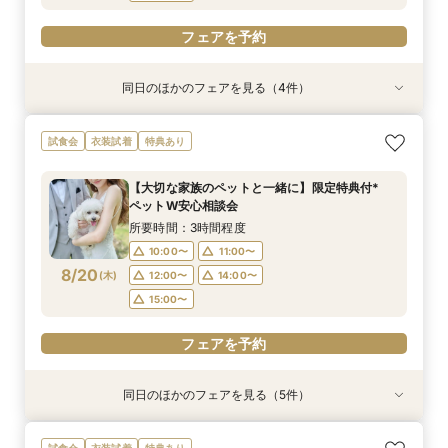
フェアを予約
同日のほかのフェアを見る（4件）
衣装試着
試食会
試食会
特典あり
衣装試着
衣装試着
特典あり
特典あり
特典あり
【10名～におすすめ*少人数W】挙式×会食プラ
【大切な家族のペットと一緒に】限定特典付*
＜初めての式場見学＞心躍る花嫁の第一歩♪ゆっ
【遠方の方◎オンライン相談会】スマホで簡単！
試食会
衣装試着
特典あり
ン×おもてなし体験
ペットW安心相談会
たり相談＆見学会
豪華5大特典付き
所要時間：3時間程度
所要時間：3時間程度
所要時間：3時間程度
所要時間：30分程度
【大切な家族のペットと一緒に】限定特典付*
10:00〜
10:00〜
10:00〜
10:00〜
11:00〜
11:00〜
11:00〜
11:00〜
ペットW安心相談会
8/19
8/19
8/19
8/19
(
(
(
(
水
水
水
水
)
)
)
)
12:00〜
12:00〜
12:00〜
12:00〜
14:00〜
14:00〜
14:00〜
14:00〜
所要時間：3時間程度
15:00〜
15:00〜
15:00〜
15:00〜
10:00〜
11:00〜
8/20
(
木
)
12:00〜
14:00〜
フェアを予約
フェアを予約
フェアを予約
フェアを予約
15:00〜
フェアを予約
同日のほかのフェアを見る（5件）
衣装試着
試食会
試食会
特典あり
試食会
衣装試着
衣装試着
衣装試着
特典あり
特典あり
特典あり
特典あり
【10名～におすすめ*少人数W】挙式×会食プラ
【大切な家族のペットと一緒に】限定特典付*
＜初めての式場見学＞心躍る花嫁の第一歩♪ゆっ
【遠方の方◎オンライン相談会】スマホで簡単！
マイナビ★木曜限定★貸切邸宅で演出体験♪凱旋
試食会
衣装試着
特典あり