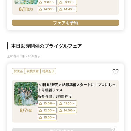
9:00〜
9:15〜
8/11
(
火
)
14:30〜
14:45〜
フェアを予約
本日以降開催のブライダルフェア
全66件中 1件〜20件表示
試食会
衣装試着
特典あり
＜1日1組限定＞結婚準備スタートに！プロにじっ
くり相談フェス
所要時間：3時間程度
10:00〜
11:00〜
8/7
(
金
)
12:00〜
14:00〜
15:00〜