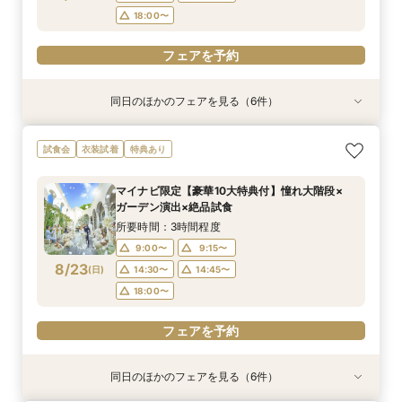
フェアを予約
フェアを予約
フェアを予約
フェアを予約
18:00〜
フェアを予約
同日のほかのフェアを見る（6件）
試食会
試食会
試食会
特典あり
試食会
試食会
衣装試着
衣装試着
衣装試着
衣装試着
衣装試着
特典あり
特典あり
特典あり
特典あり
特典あり
動画あり
＜初めての式場見学＞心躍る花嫁の第一歩♪ゆっ
【10名～におすすめ*少人数W★】挙式×贅沢試
大好評♪ペット婚【支持率NO,1】ペットも安心
【遠方の方◎オンライン相談会】スマホで簡単！
【料理重視の方◎】シェフ渾身コース試食＆おも
「即決ナシ」予算のリアル大公開！本番コーデ×
試食会
衣装試着
特典あり
たり相談＆見学会
食×おもてなし体験
W*相談会
豪華5大特典付き
てなし料理特典
人気ドレス優待付
所要時間：3時間程度
所要時間：3時間程度
所要時間：3時間程度
所要時間：30分程度
所要時間：3時間程度
所要時間：3時間程度
マイナビ限定【豪華10大特典付】憧れ大階段×
13:00〜
9:00〜
9:00〜
9:15〜
9:15〜
9:15〜
14:30〜
14:30〜
14:30〜
13:30〜
9:15〜
9:15〜
ガーデン演出×絶品試食
8/22
8/22
8/22
8/22
8/22
8/22
(
(
(
(
(
(
土
土
土
土
土
土
)
)
)
)
)
)
18:00〜
18:00〜
14:30〜
14:45〜
14:30〜
18:00〜
18:00〜
所要時間：3時間程度
9:00〜
9:15〜
フェアを予約
フェアを予約
フェアを予約
フェアを予約
フェアを予約
フェアを予約
8/23
(
日
)
14:30〜
14:45〜
18:00〜
フェアを予約
同日のほかのフェアを見る（6件）
試食会
試食会
試食会
特典あり
試食会
試食会
衣装試着
衣装試着
衣装試着
衣装試着
衣装試着
特典あり
特典あり
特典あり
特典あり
特典あり
動画あり