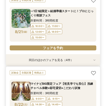
ン×おもてなし体験
ペットW安心相談会
たり相談＆見学会
豪華5大特典付き
門フォト＆口コミ◎絶品試食
所要時間：3時間程度
所要時間：3時間程度
所要時間：3時間程度
所要時間：30分程度
所要時間：3時間程度
＜1日1組限定＞結婚準備スタートに！プロにじっ
10:00〜
10:00〜
10:00〜
10:00〜
10:00〜
11:00〜
11:00〜
11:00〜
11:00〜
11:00〜
くり相談フェス
8/20
8/20
8/20
8/20
8/20
(
(
(
(
(
木
木
木
木
木
)
)
)
)
)
12:00〜
12:00〜
12:00〜
12:00〜
12:00〜
14:00〜
14:00〜
14:00〜
14:00〜
14:00〜
所要時間：3時間程度
15:00〜
15:00〜
15:00〜
15:00〜
15:00〜
10:00〜
11:00〜
8/21
(
金
)
12:00〜
14:00〜
フェアを予約
フェアを予約
フェアを予約
フェアを予約
フェアを予約
15:00〜
フェアを予約
同日のほかのフェアを見る（4件）
衣装試着
試食会
試食会
特典あり
衣装試着
衣装試着
特典あり
特典あり
特典あり
【10名～におすすめ*少人数W】挙式×会食プラ
【大切な家族のペットと一緒に】限定特典付*
＜初めての式場見学＞心躍る花嫁の第一歩♪ゆっ
【遠方の方◎オンライン相談会】スマホで簡単！
試食会
衣装試着
特典あり
ン×おもてなし体験
ペットW安心相談会
たり相談＆見学会
豪華5大特典付き
所要時間：3時間程度
所要時間：3時間程度
所要時間：3時間程度
所要時間：30分程度
マイナビBIG限定フェア【初見学でも安心】洗練
10:00〜
10:00〜
10:00〜
10:00〜
11:00〜
11:00〜
11:00〜
11:00〜
チャペル体験×邸宅貸切×こだわり試食
8/21
8/21
8/21
8/21
(
(
(
(
金
金
金
金
)
)
)
)
12:00〜
12:00〜
12:00〜
12:00〜
14:00〜
14:00〜
14:00〜
14:00〜
所要時間：3時間程度
15:00〜
15:00〜
15:00〜
15:00〜
9:00〜
9:15〜
8/22
(
土
)
14:30〜
14:45〜