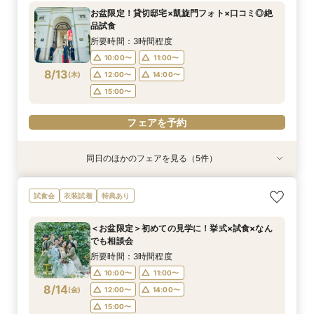
所要時間：3時間程度
所要時間：3時間程度
所要時間：3時間程度
所要時間：30分程度
お盆限定！貸切邸宅×凱旋門フォト×口コミ◎絶
10:00〜
10:00〜
10:00〜
10:00〜
11:00〜
11:00〜
11:00〜
11:00〜
品試食
8/12
8/12
8/12
8/12
(
(
(
(
水
水
水
水
)
)
)
)
12:00〜
12:00〜
12:00〜
12:00〜
14:00〜
14:00〜
14:00〜
14:00〜
所要時間：3時間程度
15:00〜
15:00〜
15:00〜
15:00〜
10:00〜
11:00〜
8/13
(
木
)
12:00〜
14:00〜
フェアを予約
フェアを予約
フェアを予約
フェアを予約
15:00〜
フェアを予約
同日のほかのフェアを見る（5件）
衣装試着
試食会
試食会
特典あり
試食会
衣装試着
衣装試着
衣装試着
特典あり
特典あり
特典あり
特典あり
【10名～におすすめ*少人数W】挙式×会食プラ
【大切な家族のペットと一緒に】限定特典付*
＜初めての式場見学＞心躍る花嫁の第一歩♪ゆっ
【遠方の方◎オンライン相談会】スマホで簡単！
【大切な家族のペットと一緒に】限定特典付*
試食会
衣装試着
特典あり
ン×おもてなし体験
ペットW安心相談会
たり相談＆見学会
豪華5大特典付き
ペットW安心相談会
所要時間：3時間程度
所要時間：3時間程度
所要時間：3時間程度
所要時間：30分程度
所要時間：3時間程度
＜お盆限定＞初めての見学に！挙式×試食×なん
10:00〜
10:00〜
10:00〜
10:00〜
10:00〜
11:00〜
11:00〜
11:00〜
11:00〜
11:00〜
でも相談会
8/13
8/13
8/13
8/13
8/13
(
(
(
(
(
木
木
木
木
木
)
)
)
)
)
12:00〜
12:00〜
12:00〜
12:00〜
12:00〜
14:00〜
14:00〜
14:00〜
14:00〜
14:00〜
所要時間：3時間程度
15:00〜
15:00〜
15:00〜
15:00〜
15:00〜
10:00〜
11:00〜
8/14
(
金
)
12:00〜
14:00〜
フェアを予約
フェアを予約
フェアを予約
フェアを予約
フェアを予約
15:00〜