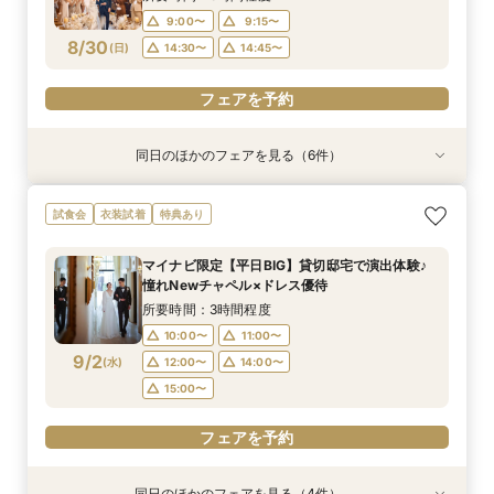
9:00〜
9:15〜
フェアを予約
フェアを予約
フェアを予約
フェアを予約
フェアを予約
フェアを予約
8/30
(
日
)
14:30〜
14:45〜
フェアを予約
同日のほかのフェアを見る（6件）
試食会
試食会
試食会
特典あり
試食会
試食会
衣装試着
衣装試着
衣装試着
衣装試着
衣装試着
特典あり
特典あり
特典あり
特典あり
特典あり
動画あり
＜初めての式場見学＞心躍る花嫁の第一歩♪ゆっ
【10名～におすすめ*少人数W★】挙式×贅沢試
大好評♪ペット婚【支持率NO,1】ペットも安心
【遠方の方◎オンライン相談会】スマホで簡単！
【料理重視の方◎】シェフ渾身コース試食＆おも
「即決ナシ」予算のリアル大公開！本番コーデ×
試食会
衣装試着
特典あり
たり相談＆見学会
食×おもてなし体験
W*相談会
豪華5大特典付き
てなし料理特典
人気ドレス優待付
所要時間：3時間程度
所要時間：3時間程度
所要時間：3時間程度
所要時間：30分程度
所要時間：3時間程度
所要時間：3時間程度
マイナビ限定【平日BIG】貸切邸宅で演出体験♪
13:00〜
9:00〜
9:10〜
9:15〜
9:15〜
9:15〜
14:30〜
14:30〜
14:30〜
14:30〜
13:30〜
9:15〜
憧れNewチャペル×ドレス優待
8/30
8/30
8/30
8/30
8/30
8/30
(
(
(
(
(
(
日
日
日
日
日
日
)
)
)
)
)
)
18:00〜
18:00〜
14:30〜
14:45〜
18:00〜
18:00〜
所要時間：3時間程度
10:00〜
11:00〜
フェアを予約
フェアを予約
フェアを予約
フェアを予約
フェアを予約
フェアを予約
9/2
(
水
)
12:00〜
14:00〜
15:00〜
フェアを予約
同日のほかのフェアを見る（4件）