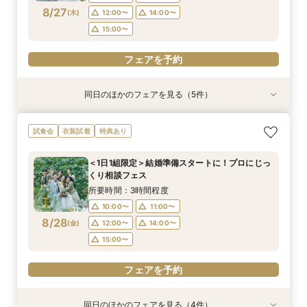
8/27
(
木
)
12:00〜
14:00〜
フェアを予約
フェアを予約
フェアを予約
フェアを予約
15:00〜
フェアを予約
同日のほかのフェアを見る（5件）
衣装試着
試食会
試食会
特典あり
試食会
衣装試着
衣装試着
衣装試着
特典あり
特典あり
特典あり
特典あり
【10名～におすすめ*少人数W】挙式×会食プラ
【大切な家族のペットと一緒に】限定特典付*
＜初めての式場見学＞心躍る花嫁の第一歩♪ゆっ
【遠方の方◎オンライン相談会】スマホで簡単！
マイナビ★木曜限定★貸切邸宅で演出体験♪凱旋
試食会
衣装試着
特典あり
ン×おもてなし体験
ペットW安心相談会
たり相談＆見学会
豪華5大特典付き
門フォト＆口コミ◎絶品試食
所要時間：3時間程度
所要時間：3時間程度
所要時間：3時間程度
所要時間：30分程度
所要時間：3時間程度
＜1日1組限定＞結婚準備スタートに！プロにじっ
10:00〜
10:00〜
10:00〜
10:00〜
10:00〜
11:00〜
11:00〜
11:00〜
11:00〜
11:00〜
くり相談フェス
8/27
8/27
8/27
8/27
8/27
(
(
(
(
(
木
木
木
木
木
)
)
)
)
)
12:00〜
12:00〜
12:00〜
12:00〜
12:00〜
14:00〜
14:00〜
14:00〜
14:00〜
14:00〜
所要時間：3時間程度
15:00〜
15:00〜
15:00〜
15:00〜
15:00〜
10:00〜
11:00〜
8/28
(
金
)
12:00〜
14:00〜
フェアを予約
フェアを予約
フェアを予約
フェアを予約
フェアを予約
15:00〜
フェアを予約
同日のほかのフェアを見る（4件）
衣装試着
試食会
試食会
特典あり
衣装試着
衣装試着
特典あり
特典あり
特典あり