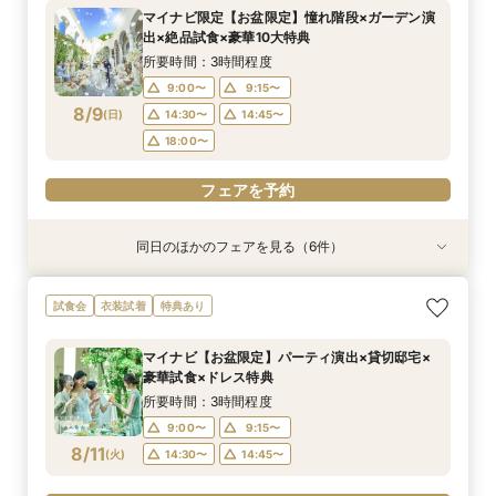
所要時間：3時間程度
所要時間：3時間程度
所要時間：3時間程度
所要時間：30分程度
所要時間：3時間程度
所要時間：3時間程度
マイナビ限定【お盆限定】憧れ階段×ガーデン演
13:00〜
9:00〜
9:00〜
9:15〜
9:15〜
9:15〜
14:30〜
14:30〜
14:30〜
13:30〜
9:15〜
9:15〜
出×絶品試食×豪華10大特典
8/8
8/8
8/8
8/8
8/8
8/8
(
(
(
(
(
(
土
土
土
土
土
土
)
)
)
)
)
)
18:00〜
18:00〜
14:30〜
14:45〜
14:30〜
18:00〜
18:00〜
所要時間：3時間程度
9:00〜
9:15〜
フェアを予約
フェアを予約
フェアを予約
フェアを予約
フェアを予約
フェアを予約
8/9
(
日
)
14:30〜
14:45〜
18:00〜
フェアを予約
同日のほかのフェアを見る（6件）
試食会
試食会
試食会
特典あり
試食会
試食会
衣装試着
衣装試着
衣装試着
衣装試着
衣装試着
特典あり
特典あり
特典あり
特典あり
特典あり
動画あり
＜初めての式場見学＞心躍る花嫁の第一歩♪ゆっ
【10名～におすすめ*少人数W★】挙式×贅沢試
大好評♪ペット婚【支持率NO,1】ペットも安心
【遠方の方◎オンライン相談会】スマホで簡単！
【料理重視の方◎】シェフ渾身コース試食＆おも
「即決ナシ」予算のリアル大公開！本番コーデ×
試食会
衣装試着
特典あり
たり相談＆見学会
食×おもてなし体験
W*相談会
豪華5大特典付き
てなし料理特典
人気ドレス優待付
所要時間：3時間程度
所要時間：3時間程度
所要時間：3時間程度
所要時間：30分程度
所要時間：3時間程度
所要時間：3時間程度
マイナビ【お盆限定】パーティ演出×貸切邸宅×
13:00〜
9:00〜
9:10〜
9:15〜
9:15〜
9:15〜
14:30〜
14:30〜
14:30〜
14:30〜
13:30〜
9:15〜
豪華試食×ドレス特典
8/9
8/9
8/9
8/9
8/9
8/9
(
(
(
(
(
(
日
日
日
日
日
日
)
)
)
)
)
)
18:00〜
18:00〜
14:30〜
14:45〜
18:00〜
18:00〜
所要時間：3時間程度
9:00〜
9:15〜
フェアを予約
フェアを予約
フェアを予約
フェアを予約
フェアを予約
フェアを予約
8/11
(
火
)
14:30〜
14:45〜