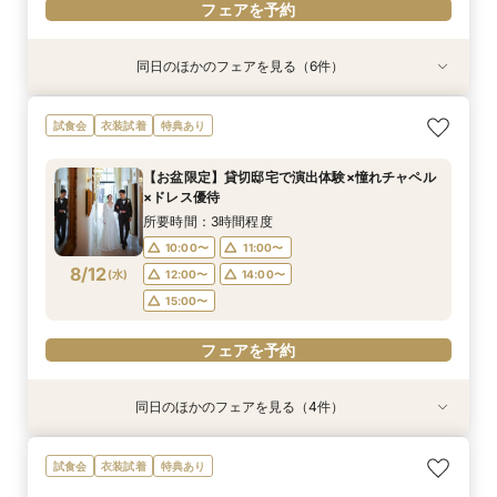
フェアを予約
同日のほかのフェアを見る（6件）
試食会
試食会
試食会
特典あり
試食会
試食会
衣装試着
衣装試着
衣装試着
衣装試着
衣装試着
特典あり
特典あり
特典あり
特典あり
特典あり
動画あり
＜初めての式場見学＞心躍る花嫁の第一歩♪ゆっ
【10名～におすすめ*少人数W★】挙式×贅沢試
大好評♪ペット婚【支持率NO,1】ペットも安心
【遠方の方◎オンライン相談会】スマホで簡単！
【料理重視の方◎】シェフ渾身コース試食＆おも
「即決ナシ」予算のリアル大公開！本番コーデ×
試食会
衣装試着
特典あり
たり相談＆見学会
食×おもてなし体験
W*相談会
豪華5大特典付き
てなし料理特典
人気ドレス優待付
所要時間：3時間程度
所要時間：3時間程度
所要時間：3時間程度
所要時間：30分程度
所要時間：3時間程度
所要時間：3時間程度
【お盆限定】貸切邸宅で演出体験×憧れチャペル
13:00〜
9:00〜
9:00〜
9:15〜
9:15〜
9:15〜
14:30〜
14:30〜
14:30〜
13:30〜
9:15〜
9:15〜
×ドレス優待
8/11
8/11
8/11
8/11
8/11
8/11
(
(
(
(
(
(
火
火
火
火
火
火
)
)
)
)
)
)
18:00〜
18:00〜
14:30〜
14:45〜
14:30〜
18:00〜
18:00〜
所要時間：3時間程度
10:00〜
11:00〜
フェアを予約
フェアを予約
フェアを予約
フェアを予約
フェアを予約
フェアを予約
8/12
(
水
)
12:00〜
14:00〜
15:00〜
フェアを予約
同日のほかのフェアを見る（4件）
衣装試着
試食会
試食会
特典あり
衣装試着
衣装試着
特典あり
特典あり
特典あり
【10名～におすすめ*少人数W】挙式×会食プラ
【大切な家族のペットと一緒に】限定特典付*
＜初めての式場見学＞心躍る花嫁の第一歩♪ゆっ
【遠方の方◎オンライン相談会】スマホで簡単！
試食会
衣装試着
特典あり
ン×おもてなし体験
ペットW安心相談会
たり相談＆見学会
豪華5大特典付き