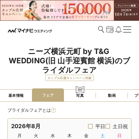
ニーズ横浜元町 by T&G 
WEDDING(旧 山手迎賓館 横浜)のブ
ライダルフェア
カップル応援キャンペーン対象
フェア
基本情報
写真
動画
プ
ブライダルフェアとは
2026年8月
平日
土日祝
月
火
水
木
金
土
日