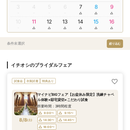
3
4
5
6
7
8
9
10
11
12
13
14
15
16
条件未選択
絞り込む
イチオシのブライダルフェア
試食会
衣装試着
特典あり
マイナビBIGフェア【お盆休み限定】洗練チャペ
ル体験×邸宅貸切×こだわり試食
所要時間：3時間程度
9:00〜
9:15〜
8/8
(
土
)
14:30〜
14:45〜
18:00〜