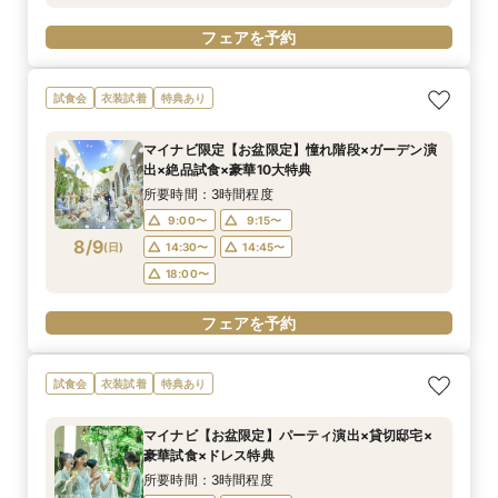
フェアを予約
試食会
衣装試着
特典あり
マイナビ限定【お盆限定】憧れ階段×ガーデン演
出×絶品試食×豪華10大特典
所要時間：3時間程度
9:00〜
9:15〜
8/9
(
日
)
14:30〜
14:45〜
18:00〜
フェアを予約
試食会
衣装試着
特典あり
マイナビ【お盆限定】パーティ演出×貸切邸宅×
豪華試食×ドレス特典
所要時間：3時間程度