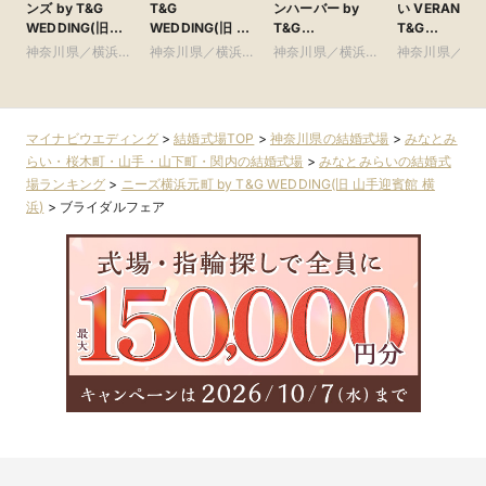
ンズ by T&G
T&G
ンハーバー by
い VERANDA 
WEDDING(旧
WEDDING(旧 ア
T&G
T&G
ザ・シーズンズ)
クアテラス迎賓館
WEDDING(旧
WEDDING(旧
神奈川県／横浜・
神奈川県／横浜・
神奈川県／横浜・
神奈川県／み
新横浜)
コットンハーバー
イサイド迎賓
新横浜・川崎
新横浜・川崎
新横浜・川崎
みらい・桜木
クラブ 横浜)
ランダ)
山手・山下町
内
マイナビウエディング
>
結婚式場TOP
>
神奈川県の結婚式場
>
みなとみ
らい・桜木町・山手・山下町・関内の結婚式場
>
みなとみらいの結婚式
場ランキング
>
ニーズ横浜元町 by T&G WEDDING(旧 山手迎賓館 横
浜)
>
ブライダルフェア