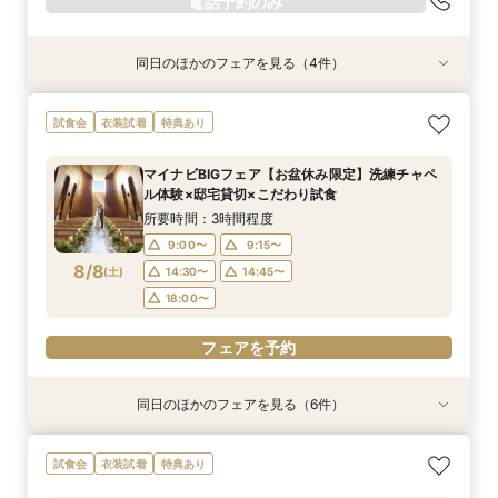
電話予約のみ
同日のほかのフェアを見る（4件）
衣装試着
試食会
試食会
特典あり
衣装試着
衣装試着
特典あり
特典あり
特典あり
【10名～におすすめ*少人数W】挙式×会食プラ
【大切な家族のペットと一緒に】限定特典付*
＜初めての式場見学＞心躍る花嫁の第一歩♪ゆっ
【遠方の方◎オンライン相談会】スマホで簡単！
試食会
衣装試着
特典あり
ン×おもてなし体験
ペットW安心相談会
たり相談＆見学会
豪華5大特典付き
所要時間：3時間程度
所要時間：3時間程度
所要時間：3時間程度
所要時間：30分程度
マイナビBIGフェア【お盆休み限定】洗練チャペ
10:00〜
10:00〜
10:00〜
10:00〜
11:00〜
11:00〜
11:00〜
11:00〜
ル体験×邸宅貸切×こだわり試食
8/7
8/7
8/7
8/7
(
(
(
(
金
金
金
金
)
)
)
)
12:00〜
12:00〜
12:00〜
12:00〜
14:00〜
14:00〜
14:00〜
14:00〜
所要時間：3時間程度
15:00〜
15:00〜
15:00〜
15:00〜
9:00〜
9:15〜
8/8
(
土
)
14:30〜
14:45〜
電話予約のみ
電話予約のみ
電話予約のみ
電話予約のみ
18:00〜
フェアを予約
同日のほかのフェアを見る（6件）
試食会
試食会
試食会
特典あり
試食会
試食会
衣装試着
衣装試着
衣装試着
衣装試着
衣装試着
特典あり
特典あり
特典あり
特典あり
特典あり
動画あり
＜初めての式場見学＞心躍る花嫁の第一歩♪ゆっ
【10名～におすすめ*少人数W★】挙式×贅沢試
大好評♪ペット婚【支持率NO,1】ペットも安心
【遠方の方◎オンライン相談会】スマホで簡単！
【料理重視の方◎】シェフ渾身コース試食＆おも
「即決ナシ」予算のリアル大公開！本番コーデ×
試食会
衣装試着
特典あり
たり相談＆見学会
食×おもてなし体験
W*相談会
豪華5大特典付き
てなし料理特典
人気ドレス優待付