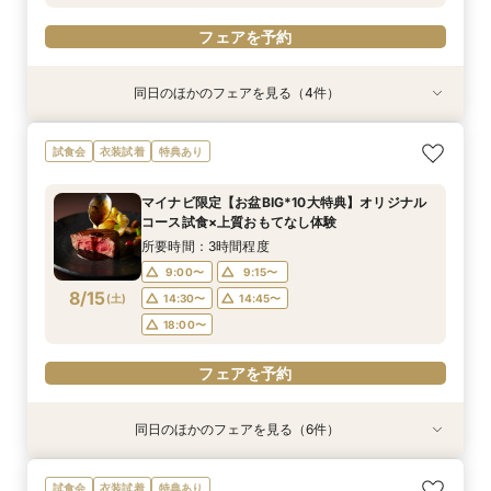
フェアを予約
同日のほかのフェアを見る（4件）
衣装試着
試食会
試食会
特典あり
衣装試着
衣装試着
特典あり
特典あり
特典あり
【10名～におすすめ*少人数W】挙式×会食プラ
【大切な家族のペットと一緒に】限定特典付*
＜初めての式場見学＞心躍る花嫁の第一歩♪ゆっ
【遠方の方◎オンライン相談会】スマホで簡単！
試食会
衣装試着
特典あり
ン×おもてなし体験
ペットW安心相談会
たり相談＆見学会
豪華5大特典付き
所要時間：3時間程度
所要時間：3時間程度
所要時間：3時間程度
所要時間：30分程度
マイナビ限定【お盆BIG*10大特典】オリジナル
10:00〜
10:00〜
10:00〜
10:00〜
11:00〜
11:00〜
11:00〜
11:00〜
コース試食×上質おもてなし体験
8/14
8/14
8/14
8/14
(
(
(
(
金
金
金
金
)
)
)
)
12:00〜
12:00〜
12:00〜
12:00〜
14:00〜
14:00〜
14:00〜
14:00〜
所要時間：3時間程度
15:00〜
15:00〜
15:00〜
15:00〜
9:00〜
9:15〜
8/15
(
土
)
14:30〜
14:45〜
フェアを予約
フェアを予約
フェアを予約
フェアを予約
18:00〜
フェアを予約
同日のほかのフェアを見る（6件）
試食会
試食会
試食会
特典あり
試食会
試食会
衣装試着
衣装試着
衣装試着
衣装試着
衣装試着
特典あり
特典あり
特典あり
特典あり
特典あり
動画あり
＜初めての式場見学＞心躍る花嫁の第一歩♪ゆっ
【10名～におすすめ*少人数W★】挙式×贅沢試
大好評♪ペット婚【支持率NO,1】ペットも安心
【遠方の方◎オンライン相談会】スマホで簡単！
【料理重視の方◎】シェフ渾身コース試食＆おも
「即決ナシ」予算のリアル大公開！本番コーデ×
試食会
衣装試着
特典あり