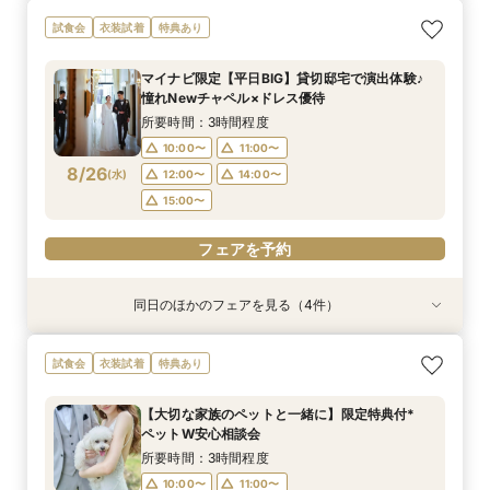
＜初めての式場見学＞心躍る花嫁の第一歩♪ゆっ
【10名～におすすめ*少人数W★】挙式×贅沢試
大好評♪ペット婚【支持率NO,1】ペットも安心
【遠方の方◎オンライン相談会】スマホで簡単！
【料理重視の方◎】シェフ渾身コース試食＆おも
「即決ナシ」予算のリアル大公開！本番コーデ×
試食会
衣装試着
特典あり
たり相談＆見学会
食×おもてなし体験
W*相談会
豪華5大特典付き
てなし料理特典
人気ドレス優待付
所要時間：3時間程度
所要時間：3時間程度
所要時間：3時間程度
所要時間：30分程度
所要時間：3時間程度
所要時間：3時間程度
マイナビ限定【平日BIG】貸切邸宅で演出体験♪
13:00〜
9:00〜
9:10〜
9:15〜
9:15〜
9:15〜
14:30〜
14:30〜
14:30〜
14:30〜
13:30〜
9:15〜
憧れNewチャペル×ドレス優待
8/23
8/23
8/23
8/23
8/23
8/23
(
(
(
(
(
(
日
日
日
日
日
日
)
)
)
)
)
)
18:00〜
18:00〜
14:30〜
14:45〜
18:00〜
18:00〜
所要時間：3時間程度
10:00〜
11:00〜
フェアを予約
フェアを予約
フェアを予約
フェアを予約
フェアを予約
フェアを予約
8/26
(
水
)
12:00〜
14:00〜
15:00〜
フェアを予約
同日のほかのフェアを見る（4件）
衣装試着
試食会
試食会
特典あり
衣装試着
衣装試着
特典あり
特典あり
特典あり
【10名～におすすめ*少人数W】挙式×会食プラ
【大切な家族のペットと一緒に】限定特典付*
＜初めての式場見学＞心躍る花嫁の第一歩♪ゆっ
【遠方の方◎オンライン相談会】スマホで簡単！
試食会
衣装試着
特典あり
ン×おもてなし体験
ペットW安心相談会
たり相談＆見学会
豪華5大特典付き
所要時間：3時間程度
所要時間：3時間程度
所要時間：3時間程度
所要時間：30分程度
【大切な家族のペットと一緒に】限定特典付*
10:00〜
10:00〜
10:00〜
10:00〜
11:00〜
11:00〜
11:00〜
11:00〜
ペットW安心相談会
8/26
8/26
8/26
8/26
(
(
(
(
水
水
水
水
)
)
)
)
12:00〜
12:00〜
12:00〜
12:00〜
14:00〜
14:00〜
14:00〜
14:00〜
所要時間：3時間程度
15:00〜
15:00〜
15:00〜
15:00〜
10:00〜
11:00〜