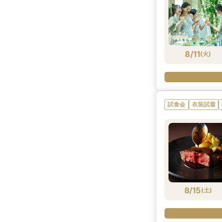
8/11
(
火
)
試食会
衣装試着
8/15
(
土
)