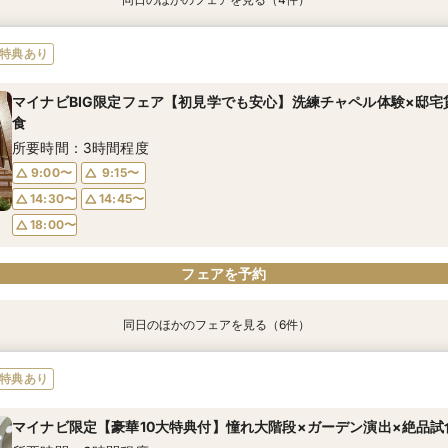
特典あり
特典あり
【10名～におすすめ*少人数W】挙式×会食プラン×おもてなし体験
【大切な家族のペットと一緒に】限定特典付*ペットW安心相談会
＜初めての式場見学＞心躍る花嫁の第一歩♪ゆったり相談＆見学会
【遠方の方◎オンライン相談会】スマホで簡単！豪華5大特典付き
特典あり
所要時間：3時間程度
所要時間：3時間程度
所要時間：3時間程度
所要時間：30分程度
マイナビBIG限定フェア【初見学でも安心】洗練チャペル体験×邸宅
10:00〜
10:00〜
10:00〜
10:00〜
11:00〜
11:00〜
11:00〜
11:00〜
食
12:00〜
12:00〜
12:00〜
12:00〜
14:00〜
14:00〜
14:00〜
14:00〜
所要時間：3時間程度
15:00〜
15:00〜
15:00〜
15:00〜
9:00〜
9:15〜
14:30〜
14:45〜
フェアを予約
フェアを予約
フェアを予約
フェアを予約
18:00〜
フェアを予約
同日のほかのフェアを見る（6件）
特典あり
特典あり
特典あり
特典あり
特典あり
動画あり
＜初めての式場見学＞心躍る花嫁の第一歩♪ゆったり相談＆見学会
【10名～におすすめ*少人数W★】挙式×贅沢試食×おもてなし体験
大好評♪ペット婚【支持率NO,1】ペットも安心W*相談会
【遠方の方◎オンライン相談会】スマホで簡単！豪華5大特典付き
【料理重視の方◎】シェフ渾身コース試食＆おもてなし料理特典
「即決ナシ」予算のリアル大公開！本番コーデ×人気ドレス優待付
特典あり
所要時間：3時間程度
所要時間：3時間程度
所要時間：3時間程度
所要時間：30分程度
所要時間：3時間程度
所要時間：3時間程度
マイナビ限定【豪華10大特典付】憧れ大階段×ガーデン演出×絶品試
13:00〜
9:00〜
9:00〜
9:15〜
9:15〜
9:15〜
14:30〜
14:30〜
13:30〜
14:30〜
9:15〜
9:15〜