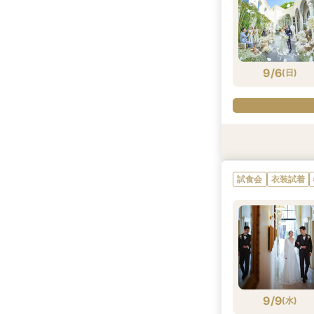
9/5
9/5
9/5
9/5
9/5
9/5
(
(
(
(
(
(
土
土
土
土
土
土
)
)
)
)
)
)
9/6
(
日
)
試食会
試食会
試食会
特典あり
試食会
試食会
衣装試着
衣装試着
衣装試着
衣装試着
衣装試着
試食会
衣装試着
9/6
9/6
9/6
9/6
9/6
9/6
(
(
(
(
(
(
日
日
日
日
日
日
)
)
)
)
)
)
9/9
(
水
)