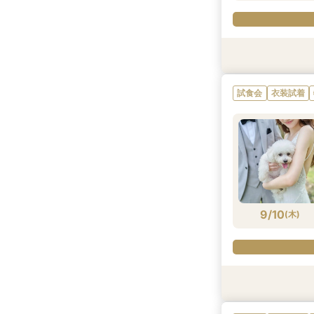
衣装試着
試食会
試食会
特典あり
衣装試着
衣装試着
特典あり
試食会
衣装試着
9/9
9/9
9/9
9/9
(
(
(
(
水
水
水
水
)
)
)
)
9/10
(
木
)
衣装試着
試食会
試食会
特典あり
試食会
衣装試着
衣装試着
衣装試着
特典あり