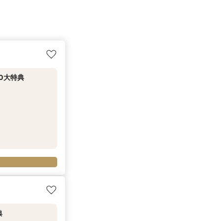
0大特典
典