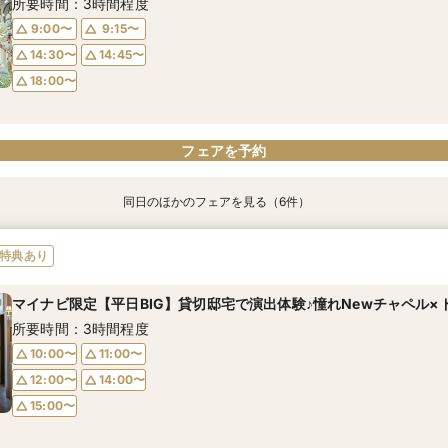
所要時間：3時間程度
14:30〜
18:00〜
14:45〜
14:30〜
18:00〜
18:00〜
18:00〜
9:00〜
9:15〜
14:30〜
14:45〜
18:00〜
フェアを予約
フェアを予約
フェアを予約
フェアを予約
フェアを予約
フェアを予約
フェアを予約
同日のほかのフェアを見る（6件）
特典あり
特典あり
特典あり
特典あり
特典あり
動画あり
＜初めての式場見学＞心躍る花嫁の第一歩♪ゆったり相談＆見学会
【10名～におすすめ*少人数W★】挙式×贅沢試食×おもてなし体験
大好評♪ペット婚【支持率NO,1】ペットも安心W*相談会
【遠方の方◎オンライン相談会】スマホで簡単！豪華5大特典付き
【料理重視の方◎】シェフ渾身コース試食＆おもてなし料理特典
「即決ナシ」予算のリアル大公開！本番コーデ×人気ドレス優待付
特典あり
所要時間：3時間程度
所要時間：3時間程度
所要時間：3時間程度
所要時間：30分程度
所要時間：3時間程度
所要時間：3時間程度
マイナビ限定【平日BIG】貸切邸宅で演出体験♪憧れNewチャペル×
13:00〜
9:00〜
9:10〜
9:15〜
9:15〜
9:15〜
14:30〜
14:30〜
13:30〜
14:30〜
14:30〜
9:15〜
所要時間：3時間程度
14:30〜
18:00〜
14:45〜
18:00〜
18:00〜
18:00〜
10:00〜
11:00〜
12:00〜
14:00〜
15:00〜
フェアを予約
フェアを予約
フェアを予約
フェアを予約
フェアを予約
フェアを予約