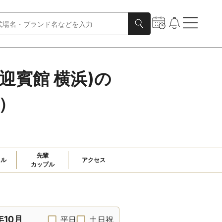
手迎賓館 横浜)の
）
先輩

ャル
アクセス
カップル
年10月
平日
土日祝