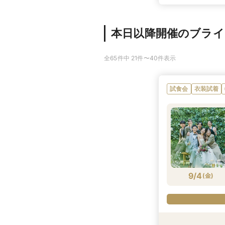
本日以降開催のブラ
全65件中 21件〜40件表示
試食会
衣装試着
9/4
(
金
)