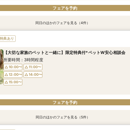
フェアを予約
同日のほかのフェアを見る（4件）
特典あり
特典あり
【10名～におすすめ*少人数W】挙式×会食プラン×おもてなし体験
【大切な家族のペットと一緒に】限定特典付*ペットW安心相談会
＜初めての式場見学＞心躍る花嫁の第一歩♪ゆったり相談＆見学会
【遠方の方◎オンライン相談会】スマホで簡単！豪華5大特典付き
特典あり
所要時間：3時間程度
所要時間：3時間程度
所要時間：3時間程度
所要時間：30分程度
【大切な家族のペットと一緒に】限定特典付*ペットW安心相談会
10:00〜
10:00〜
10:00〜
10:00〜
11:00〜
11:00〜
11:00〜
11:00〜
所要時間：3時間程度
12:00〜
12:00〜
12:00〜
12:00〜
14:00〜
14:00〜
14:00〜
14:00〜
10:00〜
11:00〜
15:00〜
15:00〜
15:00〜
15:00〜
12:00〜
14:00〜
15:00〜
フェアを予約
フェアを予約
フェアを予約
フェアを予約
フェアを予約
同日のほかのフェアを見る（5件）
特典あり
特典あり
特典あり