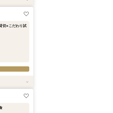
貸切×こだわり試
食