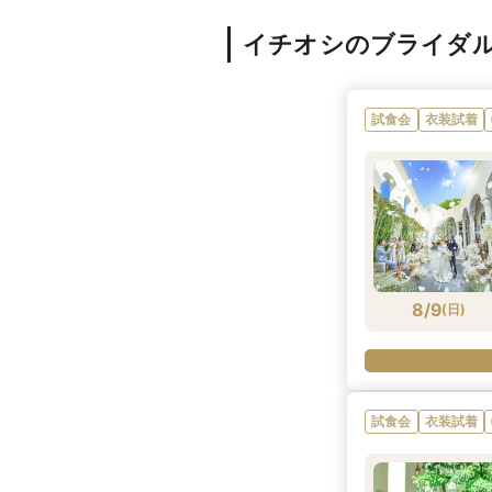
イチオシのブライダ
試食会
衣装試着
8/9
(
日
)
試食会
衣装試着