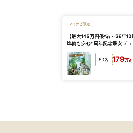
マイナビ限定
【最大145万円優待/～26年1
準備も安心*周年記念最安プラ
179
60
名
万
9