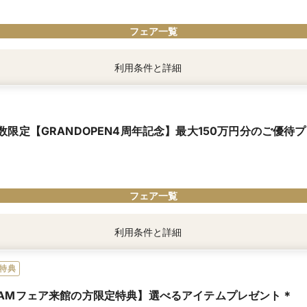
フェア一覧
利用条件と詳細
グ限定☆Amazonギフト券1万円プレゼント】
ご予約をお願いします。
お渡し条件：当館初めての参加、3時間のフェア参加、新郎新婦お二人での参加
数限定【GRANDOPEN4周年記念】最大150万円分のご優待
の場合お渡し
グ限定☆Amazonギフト券1万円プレゼント】
な演出やプランをご提案＆豪華試食を楽しめるフェアを開催中。
フェア一覧
たおふたりに特別にAmazonギフト1万円プレゼント！
プレゼント」のタイトルのフェアよりご予約ください
利用条件と詳細
典」は、マイナビウエディング経由で会場の見学・フェア参加予約やお問い合わせ
探しの1軒目に来館したカップル限定※披露宴実施日により変動あり※他特典との
。
日までのお問い合わせに限り、ご来館のタイミング問わず特典適用中
特典
AMフェア来館の方限定特典】選べるアイテムプレゼント＊
ご優待（日程により変動）》