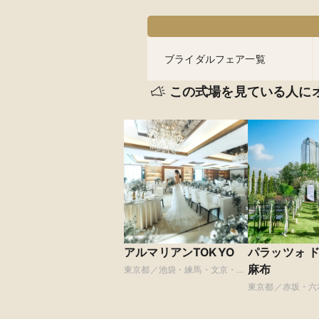
ブライダルフェア一覧
この式場を見ている人に
アルマリアンTOKYO
パラッツォ 
麻布
東京都／池袋・練馬・文京・板
橋
東京都／赤坂・六