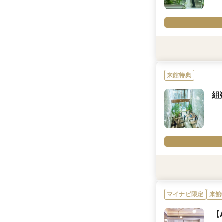
利用条件
【マイナビウエディン
来館特典
※特定のフェアより
※Amazonギフト
組
※当グループ1件目
内容詳細
【マイナビウエディン
おふたりにぴったり
さらに会場に来てくれ
「Amazonギフト
※条件有
利用条件
※「マイナビ限定特
※同会場に結婚式場
にのみ適用されます
※2026年8月31
マイナビ限定
来館
内容詳細
【
《最大150万円相当