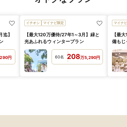
イチオシ
マイナビ限定
マイナ
2月迄】
【最大120万優待/27年1～3月】緑と
【最大
ン
光あふれるウィンタープラン
備もじ
ラン
208
60
名
,290
円
万
5,290
円