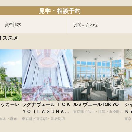
見学・相談予約
資料請求
お問い合わせ
オススメ
ドゥカーレ
ラグナヴェール ＴＯＫ
ルミヴェールTOKYO
シ
ＹＯ（ＬＡＧＵＮＡＶ
Ｋ
東京都／品川・目黒・浜松町・
世田谷
ＥＩＬ ＴＯＫＹＯ）
SC
本木・麻布
東京都／東京駅・皇居周辺
東京
原宿