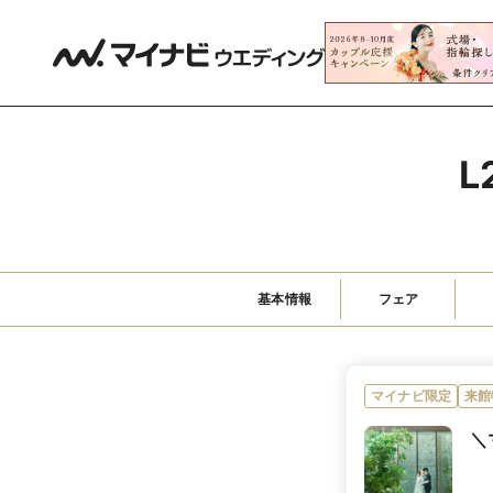
L
基本情報
フェア
マイナビ限定
来館
＼