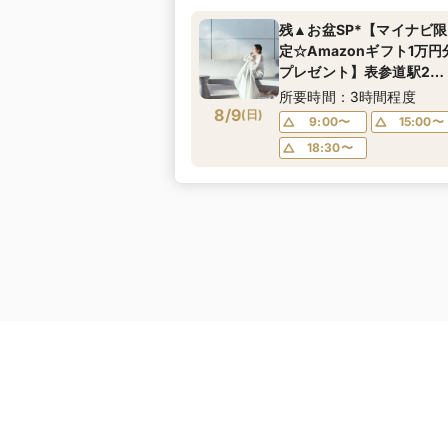
残▲お盆SP*【マイナビ限
定☆Amazonギフト1万円
プレゼント】表参道駅2分
洗練×シンプル*1組貸切の
所要時間：3時間程度
8/9
上質邸宅W×贅沢試食体験
(
日
)
9:00〜
15:00〜
18:30〜