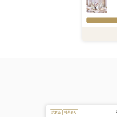
内容一例：
・料理グレードアッ
・ウェディングドレ
・挙式料全額プレゼ
・会場装花10万円
・写真映像アイテム1
・美容アイテム6万円
※1件目来館のご参加
利用条件
※こちらの特典ご紹
内容詳細
【AM開催のブライ
マイナビ限定★選べ
写真アイテム10万円
※「マイナビ限定特
にのみ適用されます
試食会
特典あり