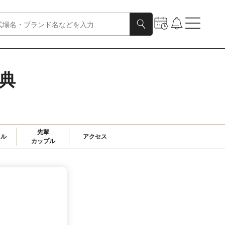
特典
先輩

ャル
アクセス
カップル