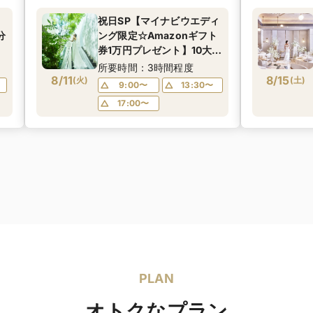
祝日SP【マイナビウエディ
分
ング限定☆Amazonギフト
│
券1万円プレゼント】10大特
典付！天窓からの光が差し
所要時間：3時間程度
8/11
込む開放的なチャペル＆気
8/15
(
火
)
(
土
)
9:00〜
13:30〜
品ある非日常空間の披露宴
17:00〜
会場を見学×シェフ監修*試
食付フェア
PLAN
オトクなプラン