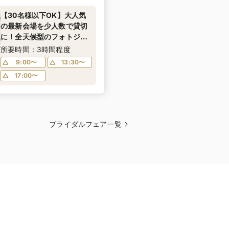
【30名様以下OK】大人気
の最新会場を少人数で貸切
に！全天候型のフォトジェ
ニックなチャペル＆大理石
所要時間：3時間程度
×真鍮×ゴールドなどをモ
9:00〜
13:30〜
チーフにしたお食事会場な
17:00〜
ど最旬のミニマルウエディ
ングを体感
ブライダルフェア一覧