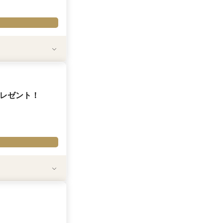
プレゼント！
をしていただいた場合
併用不可