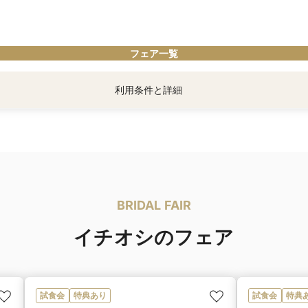
プ
ス＆タキシード1着分プレゼント
ント
フェア一覧
5万円
でさらに10万円ご優待など、最大140万円分のBIG特典をご用意！
利用条件と詳細
介画面を、初来館時にプランナーへお見せください
ダルフェアにご参加いただいた方へ】
る特典プレゼント
・映像アイテム10万円・LIVE配信サービス10万円 いずれかセレクトできる特典を
典」は、マイナビウエディング経由で会場の見学・フェア参加予約やお問い合わせ
。
BRIDAL FAIR
イチオシのフェア
試食会
特典あり
試食会
特典