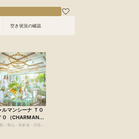
空き状況の確認
ャルマンシーナ ＴＯ
ＹＯ（CHARMANT
ENA TOKYO）
都／青山・表参道・渋谷・