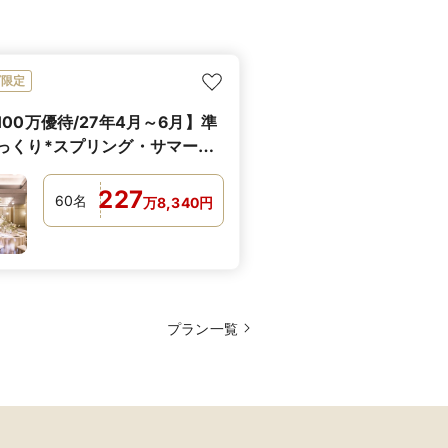
ビ限定
100万優待/27年4月～6月】準
っくり*スプリング・サマープ
227
60
名
万
8,340
円
プラン一覧