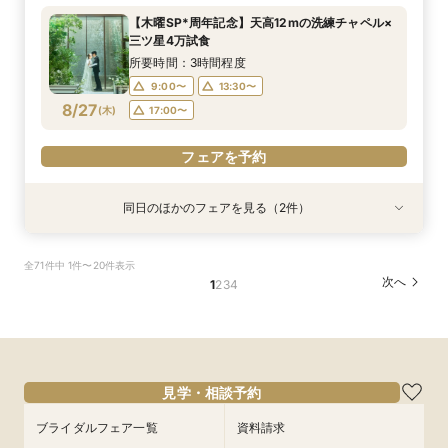
所要時間：3時間程度
所要時間：3時間程度
【木曜SP*周年記念】天高12mの洗練チャペル×
10:00〜
10:00〜
13:30〜
13:30〜
三ツ星4万試食
8/26
8/26
(
(
水
水
)
)
17:00〜
17:00〜
所要時間：3時間程度
9:00〜
13:30〜
フェアを予約
フェアを予約
8/27
(
木
)
17:00〜
フェアを予約
同日のほかのフェアを見る（2件）
試食会
試食会
特典あり
特典あり
【30名様まで限定特典付】アットホームな少人
【料理特典付き】”五感で愉しむ”美食体験＆貸切
全71件中 1件〜20件表示
数婚向け相談会
モダン邸宅
次へ
1
2
3
4
所要時間：3時間程度
所要時間：3時間程度
9:00〜
9:00〜
13:30〜
13:30〜
8/27
8/27
(
(
木
木
)
)
17:00〜
17:00〜
フェアを予約
フェアを予約
見学・相談予約
ブライダルフェア一覧
資料請求