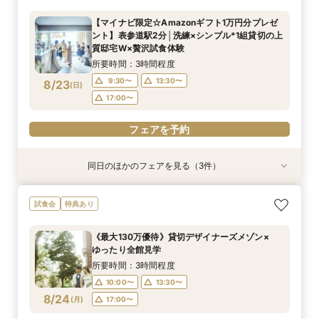
＆大理石×真鍮×ゴールドなどをモチーフにした
所要時間：3時間程度
所要時間：3時間程度
所要時間：3時間程度
【マイナビ限定☆Amazonギフト1万円分プレゼ
お食事会場など最旬のミニマルウエディングを体
所要時間：3時間程度
9:30〜
9:30〜
9:30〜
15:00〜
15:00〜
15:00〜
ント】表参道駅2分│洗練×シンプル*1組貸切の上
感
9:30〜
15:00〜
8/22
8/22
8/22
8/22
質邸宅W×贅沢試食体験
(
(
(
(
土
土
土
土
)
)
)
)
18:30〜
18:30〜
18:30〜
18:30〜
所要時間：3時間程度
フェアを予約
フェアを予約
フェアを予約
9:30〜
13:30〜
8/23
(
日
)
フェアを予約
17:00〜
フェアを予約
同日のほかのフェアを見る（3件）
試食会
試食会
試食会
特典あり
特典あり
特典あり
【30名様以下OK】大人気の最新会場を少人数で
【料理重視◎】国産牛・トリュフ”五感で愉し
短期間でも理想が叶う◆安心サポート×豪華特典
試食会
特典あり
貸切に！全天候型のフォトジェニックなチャペル
む”フルコース試食
付フェア
＆大理石×真鍮×ゴールドなどをモチーフにした
所要時間：3時間程度
所要時間：3時間程度
《最大130万優待》貸切デザイナーズメゾン×
お食事会場など最旬のミニマルウエディングを体
所要時間：3時間程度
9:30〜
9:30〜
13:30〜
13:30〜
ゆったり全館見学
感
9:30〜
13:30〜
8/23
8/23
8/23
(
(
(
日
日
日
)
)
)
17:00〜
17:00〜
所要時間：3時間程度
17:00〜
10:00〜
13:30〜
フェアを予約
フェアを予約
8/24
(
月
)
17:00〜
フェアを予約