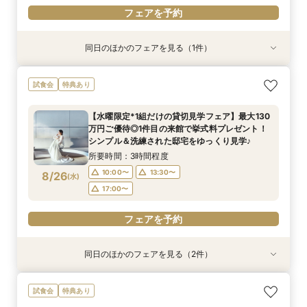
フェアを予約
同日のほかのフェアを見る（1件）
試食会
特典あり
【30名様以下OK】大人気の最新会場を少人数で
試食会
特典あり
貸切に！全天候型のフォトジェニックなチャペル
＆大理石×真鍮×ゴールドなどをモチーフにした
【水曜限定*1組だけの貸切見学フェア】最大130
お食事会場など最旬のミニマルウエディングを体
所要時間：3時間程度
万円ご優待◎1件目の来館で挙式料プレゼント！
感
10:00〜
13:30〜
8/24
シンプル＆洗練された邸宅をゆっくり見学♪
(
月
)
17:00〜
所要時間：3時間程度
10:00〜
13:30〜
8/26
(
水
)
フェアを予約
17:00〜
フェアを予約
同日のほかのフェアを見る（2件）
試食会
試食会
特典あり
特典あり
【お好きなドレス1着無料】洗練＆シンプル貸切
【30名様まで限定特典付】アットホームな少人
試食会
特典あり
邸宅*上質体験
数婚向け相談会