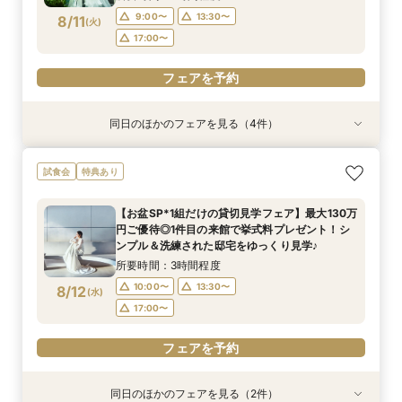
付フェア
9:00〜
13:30〜
8/11
(
火
)
フェアを予約
17:00〜
フェアを予約
同日のほかのフェアを見る（4件）
試食会
試食会
試食会
試食会
特典あり
特典あり
特典あり
特典あり
短期間でも理想が叶う◆安心サポート×豪華特典
ドレス1着無料で選べる*上質デザイナーズメゾン
【30名様以下OK】大人気の最新会場を少人数で
【料理重視◎】国産牛・トリュフ”五感で愉し
試食会
特典あり
付フェア
貸切Ｗ×絶品試食
貸切に！全天候型のフォトジェニックなチャペル
む”フルコース試食
＆大理石×真鍮×ゴールドなどをモチーフにした
所要時間：3時間程度
所要時間：3時間程度
所要時間：3時間程度
【お盆SP*1組だけの貸切見学フェア】最大130万
お食事会場など最旬のミニマルウエディングを体
所要時間：3時間程度
9:00〜
9:00〜
9:00〜
13:30〜
13:30〜
13:30〜
円ご優待◎1件目の来館で挙式料プレゼント！シ
感
9:00〜
13:30〜
8/11
8/11
8/11
8/11
ンプル＆洗練された邸宅をゆっくり見学♪
(
(
(
(
火
火
火
火
)
)
)
)
17:00〜
17:00〜
17:00〜
17:00〜
所要時間：3時間程度
フェアを予約
フェアを予約
フェアを予約
10:00〜
13:30〜
8/12
(
水
)
フェアを予約
17:00〜
フェアを予約
同日のほかのフェアを見る（2件）
試食会
試食会
特典あり
特典あり