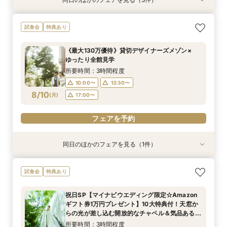
試食会
試食会
試食会
特典あり
特典あり
特典あり
【料理重視◎】国産牛・トリュフ”五感で愉し
【30名様以下OK】大人気の最新会場を少人数で
短期間でも理想が叶う◆安心サポート×豪華特典
試食会
特典あり
む”フルコース試食
貸切に！全天候型のフォトジェニックなチャペル
付フェア
＆大理石×真鍮×ゴールドなどをモチーフにした
所要時間：3時間程度
所要時間：3時間程度
《最大130万優待》貸切デザイナーズメゾン×
お食事会場など最旬のミニマルウエディングを体
所要時間：3時間程度
9:00〜
9:00〜
15:00〜
15:00〜
ゆったり全館見学
感
9:00〜
15:00〜
8/9
8/9
8/9
(
(
(
日
日
日
)
)
)
18:30〜
18:30〜
所要時間：3時間程度
18:30〜
10:00〜
13:30〜
フェアを予約
フェアを予約
8/10
(
月
)
17:00〜
フェアを予約
フェアを予約
同日のほかのフェアを見る（1件）
試食会
特典あり
【30名様以下OK】大人気の最新会場を少人数で
試食会
特典あり
貸切に！全天候型のフォトジェニックなチャペル
＆大理石×真鍮×ゴールドなどをモチーフにした
祝日SP【マイナビウエディング限定☆Amazon
お食事会場など最旬のミニマルウエディングを体
所要時間：3時間程度
ギフト券1万円プレゼント】10大特典付！天窓か
感
10:00〜
13:30〜
8/10
らの光が差し込む開放的なチャペル＆気品ある非
(
月
)
日常空間の披露宴会場を見学×シェフ監修*試食
17:00〜
所要時間：3時間程度