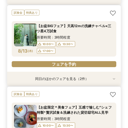
【お好きなドレス1着無料】洗練＆シンプル貸切
【30名様まで限定特典付】アットホームな少人
試食会
特典あり
邸宅*上質体験
数婚向け相談会
所要時間：3時間程度
所要時間：3時間程度
【お盆BIGフェア】天高12mの洗練チャペル×三
10:00〜
10:00〜
13:30〜
13:30〜
ツ星4万試食
8/12
8/12
(
(
水
水
)
)
17:00〜
17:00〜
所要時間：3時間程度
10:00〜
13:30〜
フェアを予約
フェアを予約
8/13
(
木
)
17:00〜
フェアを予約
同日のほかのフェアを見る（2件）
試食会
試食会
特典あり
特典あり
【30名様まで限定特典付】アットホームな少人
【料理特典付き】”五感で愉しむ”美食体験＆貸切
試食会
特典あり
数婚向け相談会
モダン邸宅
所要時間：3時間程度
所要時間：3時間程度
【お盆限定＊美食フェア】五感で愉しむ”シェフ
10:00〜
10:00〜
13:30〜
13:30〜
特製*贅沢試食＆洗練された貸切邸宅ALL見学
8/13
8/13
(
(
木
木
)
)
17:00〜
17:00〜
所要時間：3時間程度
10:00〜
13:30〜