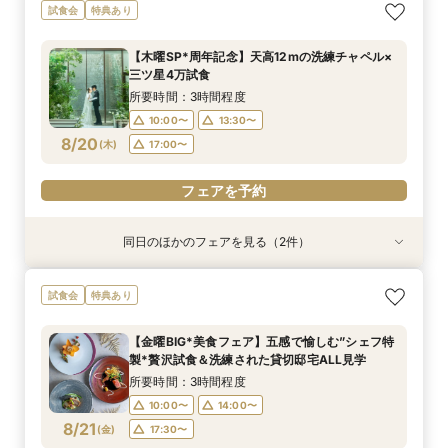
【お好きなドレス1着無料】洗練＆シンプル貸切
【30名様まで限定特典付】アットホームな少人
試食会
特典あり
邸宅*上質体験
数婚向け相談会
所要時間：3時間程度
所要時間：3時間程度
【木曜SP*周年記念】天高12mの洗練チャペル×
10:00〜
10:00〜
13:30〜
13:30〜
三ツ星4万試食
8/19
8/19
(
(
水
水
)
)
17:00〜
17:00〜
所要時間：3時間程度
10:00〜
13:30〜
フェアを予約
フェアを予約
8/20
(
木
)
17:00〜
フェアを予約
同日のほかのフェアを見る（2件）
試食会
試食会
特典あり
特典あり
【30名様まで限定特典付】アットホームな少人
【料理特典付き】”五感で愉しむ”美食体験＆貸切
試食会
特典あり
数婚向け相談会
モダン邸宅
所要時間：3時間程度
所要時間：3時間程度
【金曜BIG*美食フェア】五感で愉しむ”シェフ特
10:00〜
10:00〜
13:30〜
13:30〜
製*贅沢試食＆洗練された貸切邸宅ALL見学
8/20
8/20
(
(
木
木
)
)
17:00〜
17:00〜
所要時間：3時間程度
10:00〜
14:00〜
フェアを予約
フェアを予約
8/21
(
金
)
17:30〜