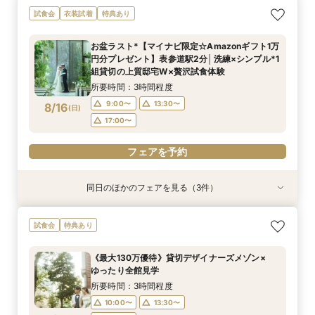
お盆BIG*【マイナビウエディング限定
短期間でも理想が叶う◆安心サポート×豪華特典
ドレス1着無料で選べる*上質デザイナーズメゾン
【料理重視◎】国産牛・トリュフ”五感で愉し
試食会
衣装試着
特典あり
☆Amazonギフト券1万円プレゼント】10大特典
付フェア
貸切Ｗ×絶品試食
む”フルコース試食
付！天窓からの光が差し込む開放的なチャペル＆
所要時間：3時間程度
所要時間：3時間程度
所要時間：3時間程度
お盆ラスト*【マイナビ限定☆Amazonギフト1万
気品ある非日常空間の披露宴会場を見学×シェフ
所要時間：3時間程度
9:00〜
9:00〜
9:00〜
13:30〜
13:30〜
13:30〜
円分プレゼント】表参道駅2分│洗練×シンプル*1
監修*試食付フェア
9:00〜
13:30〜
8/15
8/15
8/15
8/15
組貸切の上質邸宅W×贅沢試食体験
(
(
(
(
土
土
土
土
)
)
)
)
17:00〜
17:00〜
17:00〜
17:00〜
所要時間：3時間程度
フェアを予約
フェアを予約
フェアを予約
9:00〜
13:30〜
8/16
(
日
)
フェアを予約
17:00〜
フェアを予約
同日のほかのフェアを見る（3件）
試食会
試食会
試食会
特典あり
特典あり
特典あり
短期間でも理想が叶う◆安心サポート×豪華特典
【30名様以下OK】大人気の最新会場を少人数で
【料理重視◎】国産牛・トリュフ”五感で愉し
試食会
特典あり
付フェア
貸切に！全天候型のフォトジェニックなチャペル
む”フルコース試食
＆大理石×真鍮×ゴールドなどをモチーフにした
所要時間：3時間程度
所要時間：3時間程度
《最大130万優待》貸切デザイナーズメゾン×
お食事会場など最旬のミニマルウエディングを体
所要時間：3時間程度
9:00〜
9:00〜
13:30〜
13:30〜
ゆったり全館見学
感
9:00〜
13:30〜
8/16
8/16
8/16
(
(
(
日
日
日
)
)
)
17:00〜
17:00〜
所要時間：3時間程度
17:00〜
10:00〜
13:30〜