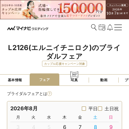
L2126(エルニイチニロク)のブライ
ダルフェア
カップル応援キャンペーン対象
フェア
基本情報
写真
動画
プ
ブライダルフェアとは
2026年8月
平日
土日祝
月
火
水
木
金
土
日
3
4
5
6
7
8
9