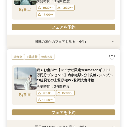
所要時間：3時間程度
監修*試食付フェア
フェアを予約
フェアを予約
9:30〜
13:30〜
8/8
(
土
)
17:00〜
フェアを予約
同日のほかのフェアを見る（4件）
試食会
試食会
試食会
試食会
特典あり
特典あり
特典あり
特典あり
【料理重視◎】国産牛・トリュフ”五感で愉し
【30名様以下OK】大人気の最新会場を少人数で
短期間でも理想が叶う◆安心サポート×豪華特典
ドレス1着無料で選べる*上質デザイナーズメゾン
試食会
衣装試着
特典あり
む”フルコース試食
貸切に！全天候型のフォトジェニックなチャペル
付フェア
貸切Ｗ×絶品試食
＆大理石×真鍮×ゴールドなどをモチーフにした
所要時間：3時間程度
所要時間：3時間程度
所要時間：3時間程度
残▲お盆SP*【マイナビ限定☆Amazonギフト1
お食事会場など最旬のミニマルウエディングを体
所要時間：3時間程度
9:30〜
9:30〜
9:30〜
13:30〜
13:30〜
13:30〜
万円分プレゼント】表参道駅2分│洗練×シンプル
感
9:30〜
13:30〜
8/8
8/8
8/8
8/8
*1組貸切の上質邸宅W×贅沢試食体験
(
(
(
(
土
土
土
土
)
)
)
)
17:00〜
17:00〜
17:00〜
17:00〜
所要時間：3時間程度
フェアを予約
フェアを予約
フェアを予約
9:00〜
15:00〜
8/9
(
日
)
フェアを予約
18:30〜
フェアを予約
同日のほかのフェアを見る（3件）