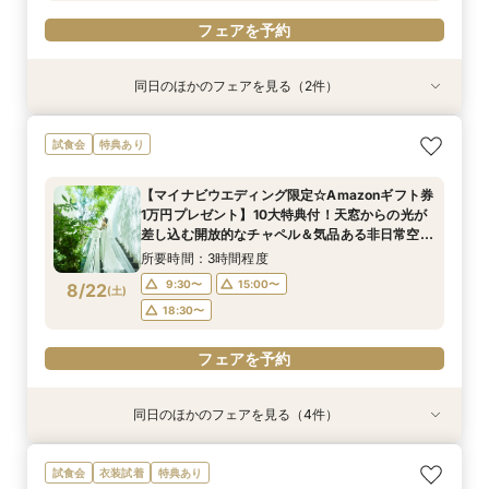
フェアを予約
同日のほかのフェアを見る（2件）
試食会
試食会
特典あり
特典あり
【お好きなドレス1着無料】洗練＆シンプル貸切
【30名様まで限定特典付】アットホームな少人
試食会
特典あり
邸宅*上質体験
数婚向け相談会
所要時間：3時間程度
所要時間：3時間程度
【マイナビウエディング限定☆Amazonギフト券
10:00〜
10:00〜
14:00〜
14:00〜
1万円プレゼント】10大特典付！天窓からの光が
8/21
8/21
差し込む開放的なチャペル＆気品ある非日常空間
(
(
金
金
)
)
17:30〜
17:30〜
の披露宴会場を見学×シェフ監修*試食付フェア
所要時間：3時間程度
フェアを予約
フェアを予約
9:30〜
15:00〜
8/22
(
土
)
18:30〜
フェアを予約
同日のほかのフェアを見る（4件）
試食会
試食会
試食会
試食会
特典あり
特典あり
特典あり
特典あり
ドレス1着無料で選べる*上質デザイナーズメゾン
【30名様以下OK】大人気の最新会場を少人数で
短期間でも理想が叶う◆安心サポート×豪華特典
【料理重視◎】国産牛・トリュフ”五感で愉し
試食会
衣装試着
特典あり
貸切Ｗ×絶品試食
貸切に！全天候型のフォトジェニックなチャペル
付フェア
む”フルコース試食