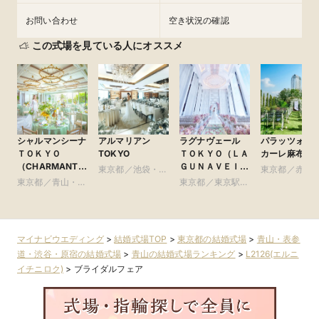
お問い合わせ
空き状況の確認
この式場を見ている人にオススメ
シャルマンシーナ
アルマリアン
ラグナヴェール
パラッツォ ド
ＴＯＫＹＯ
TOKYO
ＴＯＫＹＯ（ＬＡ
カーレ麻布
（CHARMANT
ＧＵＮＡＶＥＩＬ
東京都／池袋・練
東京都／赤坂
SCENA
ＴＯＫＹＯ）
東京都／青山・表
馬・文京・板橋
東京都／東京駅・
本木・麻布
TOKYO）
参道・渋谷・原宿
皇居周辺
マイナビウエディング
>
結婚式場TOP
>
東京都の結婚式場
>
青山・表参
道・渋谷・原宿の結婚式場
>
青山の結婚式場ランキング
>
L2126(エルニ
イチニロク)
>
ブライダルフェア