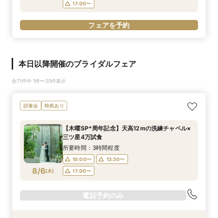
17:00〜
フェアを予約
本日以降開催のブライダルフェア
全71件中 1件〜20件表示
試食会
特典あり
【木曜SP*周年記念】天高12mの洗練チャペル×
三ツ星4万試食
所要時間：3時間程度
10:00〜
13:30〜
8/6
(
木
)
17:00〜
電話予約のみ