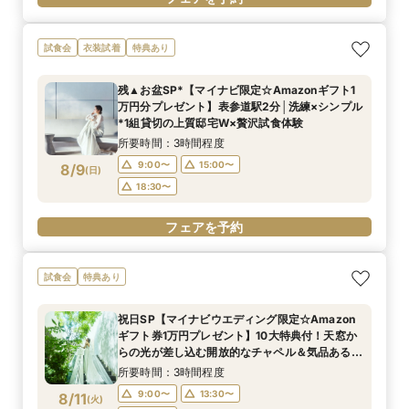
試食会
衣装試着
特典あり
残▲お盆SP*【マイナビ限定☆Amazonギフト1
万円分プレゼント】表参道駅2分│洗練×シンプル
*1組貸切の上質邸宅W×贅沢試食体験
所要時間：3時間程度
9:00〜
15:00〜
8/9
(
日
)
18:30〜
フェアを予約
試食会
特典あり
祝日SP【マイナビウエディング限定☆Amazon
ギフト券1万円プレゼント】10大特典付！天窓か
らの光が差し込む開放的なチャペル＆気品ある非
日常空間の披露宴会場を見学×シェフ監修*試食
所要時間：3時間程度
付フェア
9:00〜
13:30〜
8/11
(
火
)