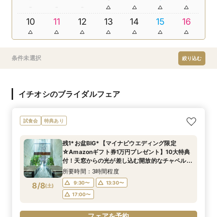
10
11
12
13
14
15
16
条件未選択
絞り込む
イチオシのブライダルフェア
試食会
特典あり
残1*お盆BIG*【マイナビウエディング限定
☆Amazonギフト券1万円プレゼント】10大特典
付！天窓からの光が差し込む開放的なチャペル＆
気品ある非日常空間の披露宴会場を見学×シェフ
所要時間：3時間程度
監修*試食付フェア
9:30〜
13:30〜
8/8
(
土
)
17:00〜
フェアを予約