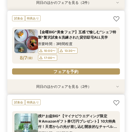
同日のほかのフェアを見る（2件）
試食会
試食会
特典あり
特典あり
【30名様まで限定特典付】アットホームな少人
【料理特典付き】”五感で愉しむ”美食体験＆貸切
試食会
特典あり
数婚向け相談会
モダン邸宅
所要時間：3時間程度
所要時間：3時間程度
【金曜BIG*美食フェア】五感で愉しむ”シェフ特
10:00〜
10:00〜
13:30〜
13:30〜
製*贅沢試食＆洗練された貸切邸宅ALL見学
8/6
8/6
(
(
木
木
)
)
17:00〜
17:00〜
所要時間：3時間程度
10:00〜
13:30〜
8/7
電話予約のみ
電話予約のみ
(
金
)
17:00〜
フェアを予約
同日のほかのフェアを見る（2件）
試食会
試食会
特典あり
特典あり
【お好きなドレス1着無料】洗練＆シンプル貸切
【30名様まで限定特典付】アットホームな少人
試食会
特典あり
邸宅*上質体験
数婚向け相談会
所要時間：3時間程度
所要時間：3時間程度
残1*お盆BIG*【マイナビウエディング限定
10:00〜
10:00〜
13:30〜
13:30〜
☆Amazonギフト券1万円プレゼント】10大特典
8/7
8/7
付！天窓からの光が差し込む開放的なチャペル＆
(
(
金
金
)
)
17:00〜
17:00〜
気品ある非日常空間の披露宴会場を見学×シェフ