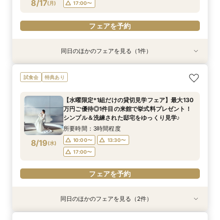
フェアを予約
フェアを予約
8/17
(
月
)
17:00〜
フェアを予約
フェアを予約
同日のほかのフェアを見る（1件）
試食会
特典あり
【30名様以下OK】大人気の最新会場を少人数で
試食会
特典あり
貸切に！全天候型のフォトジェニックなチャペル
＆大理石×真鍮×ゴールドなどをモチーフにした
【水曜限定*1組だけの貸切見学フェア】最大130
お食事会場など最旬のミニマルウエディングを体
所要時間：3時間程度
万円ご優待◎1件目の来館で挙式料プレゼント！
感
10:00〜
13:30〜
8/17
シンプル＆洗練された邸宅をゆっくり見学♪
(
月
)
17:00〜
所要時間：3時間程度
10:00〜
13:30〜
8/19
(
水
)
フェアを予約
17:00〜
フェアを予約
同日のほかのフェアを見る（2件）
試食会
試食会
特典あり
特典あり