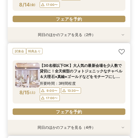
フェアを予約
フェアを予約
8/14
(
金
)
17:00〜
フェアを予約
同日のほかのフェアを見る（2件）
試食会
試食会
特典あり
特典あり
【お好きなドレス1着無料】洗練＆シンプル貸切
【30名様まで限定特典付】アットホームな少人
試食会
特典あり
邸宅*上質体験
数婚向け相談会
所要時間：3時間程度
所要時間：3時間程度
【30名様以下OK】大人気の最新会場を少人数で
10:00〜
10:00〜
13:30〜
13:30〜
貸切に！全天候型のフォトジェニックなチャペル
8/14
8/14
＆大理石×真鍮×ゴールドなどをモチーフにした
(
(
金
金
)
)
17:00〜
17:00〜
お食事会場など最旬のミニマルウエディングを体
所要時間：3時間程度
感
フェアを予約
フェアを予約
9:00〜
13:30〜
8/15
(
土
)
17:00〜
フェアを予約
同日のほかのフェアを見る（4件）
試食会
試食会
試食会
試食会
特典あり
特典あり
特典あり
特典あり