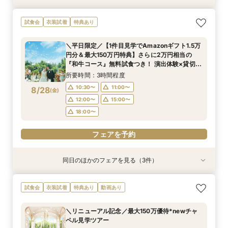
＜初めての式場見学＞心躍る花嫁の第一歩♪ゆっ
<30名までの少人数Wに◎>貸切邸宅で叶えるカ
直前予約OK◆クイック相談会◆90分でParty見
試食会
衣装試着
特典あり
たり相談＆見学会
ジュアル婚×試食会
学＆見積り&会場比較
所要時間：3時間程度
所要時間：3時間程度
所要時間：2時間程度
＼平日限定／【1件目見学でAmazonギフト1.5万
10:30〜
10:30〜
10:30〜
11:00〜
11:00〜
11:00〜
円分＆最大150万円特典】さらに2万円相当の
8/27
8/27
8/27
『和牛コース』無料試食つき！ 演出体験×貸切邸
(
(
(
木
木
木
)
)
)
12:00〜
12:00〜
15:00〜
16:00〜
15:00〜
15:00〜
宅ツアー×見積もり相談会
所要時間：3時間程度
18:00〜
18:00〜
フェアを予約
10:30〜
11:00〜
8/28
(
金
)
フェアを予約
フェアを予約
12:00〜
15:00〜
18:00〜
フェアを予約
同日のほかのフェアを見る（3件）
試食会
試食会
特典あり
衣装試着
特典あり
特典あり
＜初めての式場見学＞心躍る花嫁の第一歩♪ゆっ
<30名までの少人数Wに◎>貸切邸宅で叶えるカ
直前予約OK◆クイック相談会◆90分でParty見
試食会
衣装試着
特典あり
動画あり
たり相談＆見学会
ジュアル婚×試食会
学＆見積り&会場比較
所要時間：3時間程度
所要時間：3時間程度
所要時間：2時間程度
＼リニューアル記念／最大150万優待*newチャ
10:30〜
10:30〜
10:30〜
11:00〜
11:00〜
11:00〜
ペル見学ツアー