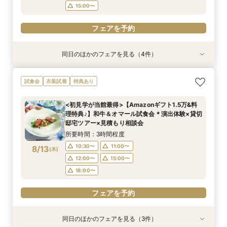
15:00〜
フェアを予約
同日のほかのフェアを見る（4件）
試食会
試食会
試食会
試食会
特典あり
特典あり
特典あり
特典あり
【料理重視の方へ◎】和牛&オマール試食*料理
【10～30名*少人数検討の方へ】貸切邸宅で叶え
【マイナビBIG限定フェア】《初見学におすすめ
ご予算重視の方へ◆シンプル婚＆パパママ婚◆お
試食会
衣装試着
特典あり
特典付*2.5h相談会
るアットホームW×豪華試食
◎》イメージが膨らむ*花嫁ALL体験&絶品試食
見積徹底サポート
所要時間：3時間程度
所要時間：3時間程度
所要時間：3時間程度
所要時間：2時間30分程度
<初見学が当館最得>【Amazonギフト1.5万&料
9:00〜
9:00〜
9:00〜
9:30〜
10:00〜
9:30〜
9:30〜
9:30〜
理特典♪】和牛＆オマール試食会＊演出体験×貸切
8/11
8/11
8/11
8/11
邸宅ツアー×見積もり相談会
(
(
(
(
火
火
火
火
)
)
)
)
10:00〜
10:00〜
10:00〜
14:30〜
15:00〜
13:00〜
14:30〜
13:00〜
所要時間：3時間程度
15:00〜
13:30〜
フェアを予約
フェアを予約
10:30〜
11:00〜
8/13
(
木
)
フェアを予約
フェアを予約
12:00〜
15:00〜
18:00〜
フェアを予約
同日のほかのフェアを見る（3件）
試食会
試食会
特典あり
衣装試着
特典あり
特典あり