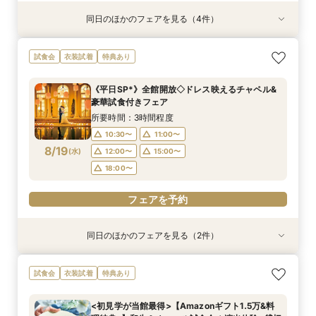
同日のほかのフェアを見る（4件）
試食会
試食会
試食会
試食会
特典あり
特典あり
特典あり
特典あり
【初見学でも安心♪】会場見学ツアー×絶品試食×
【10～30名*少人数検討の方へ】貸切邸宅で叶え
ご予算重視の方へ◆シンプル婚＆パパママ婚◆お
【全館貸切◇ペット婚におすすめ】豪華試食×
試食会
衣装試着
特典あり
見積り相談会
るアットホームW×豪華試食
見積徹底サポート
ペット衣装付フェア
所要時間：3時間程度
所要時間：3時間程度
所要時間：2時間30分程度
所要時間：3時間程度
《平日SP*》全館開放◇ドレス映えるチャペル&
9:00〜
9:00〜
9:00〜
9:00〜
9:30〜
9:30〜
9:30〜
9:30〜
豪華試食付きフェア
8/16
8/16
8/16
8/16
(
(
(
(
日
日
日
日
)
)
)
)
14:00〜
10:00〜
14:00〜
14:00〜
14:30〜
13:00〜
14:30〜
14:30〜
所要時間：3時間程度
18:00〜
13:30〜
10:30〜
11:00〜
フェアを予約
フェアを予約
8/19
(
水
)
12:00〜
15:00〜
フェアを予約
フェアを予約
18:00〜
フェアを予約
同日のほかのフェアを見る（2件）
試食会
試食会
衣装試着
特典あり
特典あり
＜初めての式場見学＞心躍る花嫁の第一歩♪ゆっ
<30名までの少人数Wに◎>貸切邸宅で叶えるカ
試食会
衣装試着
特典あり
たり相談＆見学会
ジュアル婚×試食会
所要時間：3時間程度
所要時間：3時間程度
<初見学が当館最得>【Amazonギフト1.5万&料
10:30〜
10:30〜
11:00〜
11:00〜