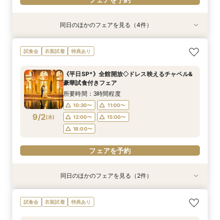
同日のほかのフェアを見る（4件）
試食会
試食会
試食会
試食会
特典あり
特典あり
特典あり
特典あり
【初見学でも安心♪】会場見学ツアー×絶品試食×
ご予算重視の方へ◆シンプル婚＆パパママ婚◆お
【10～30名*少人数検討の方へ】貸切邸宅で叶え
【全館貸切◇ペット婚におすすめ】豪華試食×
試食会
衣装試着
特典あり
見積り相談会
見積徹底サポート
るアットホームW×豪華試食
ペット衣装付フェア
所要時間：3時間程度
所要時間：2時間30分程度
所要時間：3時間程度
所要時間：3時間程度
《平日SP*》全館開放◇ドレス映えるチャペル&
9:00〜
9:00〜
9:00〜
9:00〜
9:30〜
9:30〜
9:30〜
9:30〜
豪華試食付きフェア
8/30
8/30
8/30
8/30
(
(
(
(
日
日
日
日
)
)
)
)
14:00〜
14:00〜
14:00〜
14:00〜
14:30〜
14:30〜
14:30〜
14:30〜
所要時間：3時間程度
18:00〜
18:00〜
10:30〜
11:00〜
フェアを予約
フェアを予約
9/2
(
水
)
12:00〜
15:00〜
フェアを予約
フェアを予約
18:00〜
フェアを予約
同日のほかのフェアを見る（2件）
試食会
試食会
衣装試着
特典あり
特典あり
＜初めての式場見学＞心躍る花嫁の第一歩♪ゆっ
<30名までの少人数Wに◎>貸切邸宅で叶えるカ
試食会
衣装試着
特典あり
たり相談＆見学会
ジュアル婚×試食会
所要時間：3時間程度
所要時間：3時間程度