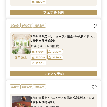
15:00〜
フェアを予約
試食会
衣装試着
特典あり
8/15-16限定 *リニューアル記念*挙式料＆ドレス
2着相当優待×試食
所要時間：3時間程度
9:00〜
9:30〜
8/15
(
土
)
10:00〜
14:30〜
15:00〜
フェアを予約
試食会
衣装試着
特典あり
8/15-16限定*リニューアル記念*挙式料＆ドレス
2着相当優待×試食