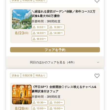
◎》イメージが膨らむ*花嫁ALL体験&絶品試食
特典付*2.5h相談会
見積徹底サポート
るアットホームW×豪華試食
所要時間：3時間程度
所要時間：3時間程度
所要時間：2時間30分程度
所要時間：3時間程度
＼緑溢れる貸切ガーデン*体験／和牛コース2万
9:00〜
9:00〜
9:30〜
9:30〜
10:00〜
10:00〜
9:30〜
9:30〜
試食&最大150万優待
8/22
8/22
8/22
8/22
(
(
(
(
土
土
土
土
)
)
)
)
14:00〜
14:00〜
14:30〜
14:30〜
15:00〜
15:00〜
14:30〜
14:30〜
所要時間：3時間程度
18:00〜
18:00〜
9:00〜
9:30〜
フェアを予約
フェアを予約
8/23
(
日
)
14:00〜
14:30〜
フェアを予約
フェアを予約
18:00〜
フェアを予約
同日のほかのフェアを見る（4件）
試食会
試食会
試食会
試食会
特典あり
特典あり
特典あり
特典あり
【初見学でも安心♪】会場見学ツアー×絶品試食×
ご予算重視の方へ◆シンプル婚＆パパママ婚◆お
【10～30名*少人数検討の方へ】貸切邸宅で叶え
【全館貸切◇ペット婚におすすめ】豪華試食×
試食会
衣装試着
特典あり
見積り相談会
見積徹底サポート
るアットホームW×豪華試食
ペット衣装付フェア
所要時間：3時間程度
所要時間：2時間30分程度
所要時間：3時間程度
所要時間：3時間程度
《平日SP*》全館開放◇ドレス映えるチャペル&
9:00〜
9:00〜
9:00〜
9:00〜
9:30〜
9:30〜
9:30〜
9:30〜
豪華試食付きフェア
8/23
8/23
8/23
8/23
(
(
(
(
日
日
日
日
)
)
)
)
14:00〜
14:00〜
14:00〜
14:00〜
14:30〜
14:30〜
14:30〜
14:30〜
所要時間：3時間程度
18:00〜
18:00〜
10:30〜
11:00〜
フェアを予約
フェアを予約
8/26
(
水
)
12:00〜
15:00〜