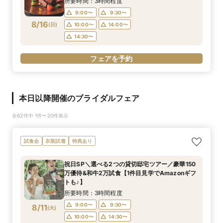
所要時間：3時間程度
9:00〜
9:30〜
8/16
(
日
)
10:00〜
14:00〜
14:30〜
フェアを予約
本日以降開催のブライダルフェア
全62件中 1件〜20件表示
試食会
衣装試着
特典あり
祝日SP＼選べる2つの貸切邸宅ツアー／豪華150
万優待&和牛2万試食【1件目見学でAmazonギフ
トも♪】
所要時間：3時間程度
9:00〜
9:30〜
8/11
(
火
)
10:00〜
14:30〜