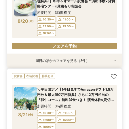
理特典♪】和牛＆オマール試食会＊演出体験×貸切
8/19
8/19
邸宅ツアー×見積もり相談会
(
(
水
水
)
)
12:00〜
12:00〜
15:00〜
15:00〜
所要時間：3時間程度
18:00〜
18:00〜
10:30〜
11:00〜
8/20
(
木
)
フェアを予約
フェアを予約
12:00〜
15:00〜
18:00〜
フェアを予約
同日のほかのフェアを見る（3件）
試食会
試食会
特典あり
衣装試着
特典あり
特典あり
＜初めての式場見学＞心躍る花嫁の第一歩♪ゆっ
<30名までの少人数Wに◎>貸切邸宅で叶えるカ
直前予約OK◆クイック相談会◆90分でParty見
試食会
衣装試着
特典あり
たり相談＆見学会
ジュアル婚×試食会
学＆見積り&会場比較
所要時間：3時間程度
所要時間：3時間程度
所要時間：2時間程度
＼平日限定／【1件目見学でAmazonギフト1.5万
10:30〜
10:30〜
10:30〜
11:00〜
11:00〜
11:00〜
円分＆最大150万円特典】さらに2万円相当の
8/20
8/20
8/20
『和牛コース』無料試食つき！ 演出体験×貸切邸
(
(
(
木
木
木
)
)
)
12:00〜
12:00〜
15:00〜
16:00〜
15:00〜
15:00〜
宅ツアー×見積もり相談会
所要時間：3時間程度
18:00〜
18:00〜
フェアを予約
10:30〜
11:00〜
8/21
(
金
)
フェアを予約
フェアを予約
12:00〜
15:00〜
18:00〜