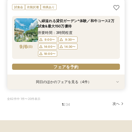
【マイナビBIG限定フェア】《初見学におすすめ
【料理重視の方へ◎】和牛&オマール試食*料理
ご予算重視の方へ◆シンプル婚＆パパママ婚◆お
【10～30名*少人数検討の方へ】貸切邸宅で叶え
試食会
衣装試着
特典あり
◎》イメージが膨らむ*花嫁ALL体験&絶品試食
特典付*2.5h相談会
見積徹底サポート
るアットホームW×豪華試食
所要時間：3時間程度
所要時間：3時間程度
所要時間：2時間30分程度
所要時間：3時間程度
＼緑溢れる貸切ガーデン*体験／和牛コース2万
9:00〜
9:00〜
9:30〜
9:30〜
10:00〜
10:00〜
9:30〜
9:30〜
試食&最大150万優待
9/5
9/5
9/5
9/5
(
(
(
(
土
土
土
土
)
)
)
)
14:00〜
14:00〜
14:30〜
14:30〜
15:00〜
15:00〜
14:30〜
14:30〜
所要時間：3時間程度
18:00〜
18:00〜
9:00〜
9:30〜
フェアを予約
フェアを予約
9/6
(
日
)
14:00〜
14:30〜
フェアを予約
フェアを予約
18:00〜
フェアを予約
同日のほかのフェアを見る（4件）
試食会
試食会
試食会
試食会
特典あり
特典あり
特典あり
特典あり
【初見学でも安心♪】会場見学ツアー×絶品試食×
ご予算重視の方へ◆シンプル婚＆パパママ婚◆お
【10～30名*少人数検討の方へ】貸切邸宅で叶え
【全館貸切◇ペット婚におすすめ】豪華試食×
全62件中 1件〜20件表示
見積り相談会
見積徹底サポート
るアットホームW×豪華試食
ペット衣装付フェア
次へ
1
2
3
4
所要時間：3時間程度
所要時間：2時間30分程度
所要時間：3時間程度
所要時間：3時間程度
9:00〜
9:00〜
9:00〜
9:00〜
9:30〜
9:30〜
9:30〜
9:30〜
9/6
9/6
9/6
9/6
(
(
(
(
日
日
日
日
)
)
)
)
14:00〜
14:00〜
14:00〜
14:00〜
14:30〜
14:30〜
14:30〜
14:30〜
18:00〜
18:00〜