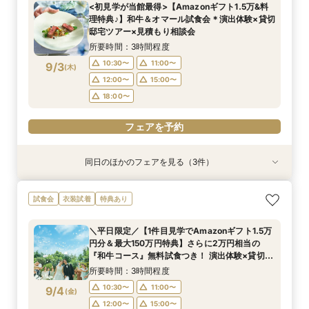
<初見学が当館最得>【Amazonギフト1.5万&料
10:30〜
10:30〜
11:00〜
11:00〜
理特典♪】和牛＆オマール試食会＊演出体験×貸切
9/2
9/2
邸宅ツアー×見積もり相談会
(
(
水
水
)
)
12:00〜
12:00〜
15:00〜
15:00〜
所要時間：3時間程度
18:00〜
18:00〜
10:30〜
11:00〜
9/3
(
木
)
フェアを予約
フェアを予約
12:00〜
15:00〜
18:00〜
フェアを予約
同日のほかのフェアを見る（3件）
試食会
試食会
特典あり
衣装試着
特典あり
特典あり
＜初めての式場見学＞心躍る花嫁の第一歩♪ゆっ
<30名までの少人数Wに◎>貸切邸宅で叶えるカ
直前予約OK◆クイック相談会◆90分でParty見
試食会
衣装試着
特典あり
たり相談＆見学会
ジュアル婚×試食会
学＆見積り&会場比較
所要時間：3時間程度
所要時間：3時間程度
所要時間：2時間程度
＼平日限定／【1件目見学でAmazonギフト1.5万
10:30〜
10:30〜
10:30〜
11:00〜
11:00〜
11:00〜
円分＆最大150万円特典】さらに2万円相当の
9/3
9/3
9/3
『和牛コース』無料試食つき！ 演出体験×貸切邸
(
(
(
木
木
木
)
)
)
12:00〜
12:00〜
15:00〜
16:00〜
15:00〜
15:00〜
宅ツアー×見積もり相談会
所要時間：3時間程度
18:00〜
18:00〜
フェアを予約
10:30〜
11:00〜
9/4
(
金
)
フェアを予約
フェアを予約
12:00〜
15:00〜