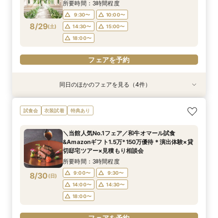
8/28
8/28
8/28
(
(
(
金
金
金
)
)
)
12:00〜
12:00〜
15:00〜
16:00〜
15:00〜
15:00〜
所要時間：3時間程度
18:00〜
18:00〜
9:30〜
10:00〜
フェアを予約
8/29
(
土
)
14:30〜
15:00〜
フェアを予約
フェアを予約
18:00〜
フェアを予約
同日のほかのフェアを見る（4件）
試食会
試食会
試食会
試食会
特典あり
特典あり
特典あり
特典あり
動画あり
【マイナビBIG限定フェア】《初見学におすすめ
【料理重視の方へ◎】和牛&オマール試食*料理
ご予算重視の方へ◆シンプル婚＆パパママ婚◆お
【10～30名*少人数検討の方へ】貸切邸宅で叶え
試食会
衣装試着
特典あり
◎》イメージが膨らむ*花嫁ALL体験&絶品試食
特典付*2.5h相談会
見積徹底サポート
るアットホームW×豪華試食
所要時間：3時間程度
所要時間：3時間程度
所要時間：2時間30分程度
所要時間：3時間程度
＼当館人気No.1フェア／和牛オマール試食
9:00〜
9:00〜
9:30〜
9:30〜
10:00〜
10:00〜
9:30〜
9:30〜
&Amazonギフト1.5万*150万優待＊演出体験×貸
8/29
8/29
8/29
8/29
切邸宅ツアー×見積もり相談会
(
(
(
(
土
土
土
土
)
)
)
)
14:00〜
14:00〜
14:30〜
14:30〜
15:00〜
15:00〜
14:30〜
14:30〜
所要時間：3時間程度
18:00〜
18:00〜
フェアを予約
フェアを予約
9:00〜
9:30〜
8/30
(
日
)
フェアを予約
フェアを予約
14:00〜
14:30〜
18:00〜
フェアを予約