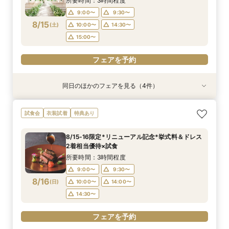
所要時間：3時間程度
18:00〜
18:00〜
9:00〜
9:30〜
フェアを予約
8/15
(
土
)
10:00〜
14:30〜
フェアを予約
フェアを予約
15:00〜
フェアを予約
同日のほかのフェアを見る（4件）
試食会
試食会
試食会
試食会
特典あり
特典あり
特典あり
特典あり
【料理重視の方へ◎】和牛&オマール試食*料理
【10～30名*少人数検討の方へ】貸切邸宅で叶え
【マイナビBIG限定フェア】《初見学におすすめ
ご予算重視の方へ◆シンプル婚＆パパママ婚◆お
試食会
衣装試着
特典あり
特典付*2.5h相談会
るアットホームW×豪華試食
◎》イメージが膨らむ*花嫁ALL体験&絶品試食
見積徹底サポート
所要時間：3時間程度
所要時間：3時間程度
所要時間：3時間程度
所要時間：2時間30分程度
8/15-16限定*リニューアル記念*挙式料＆ドレス
9:00〜
9:00〜
9:00〜
9:30〜
10:00〜
9:30〜
9:30〜
9:30〜
2着相当優待×試食
8/15
8/15
8/15
8/15
(
(
(
(
土
土
土
土
)
)
)
)
10:00〜
10:00〜
10:00〜
14:30〜
15:00〜
13:00〜
14:30〜
13:00〜
所要時間：3時間程度
15:00〜
13:30〜
9:00〜
9:30〜
フェアを予約
フェアを予約
8/16
(
日
)
10:00〜
14:00〜
フェアを予約
フェアを予約
14:30〜
フェアを予約