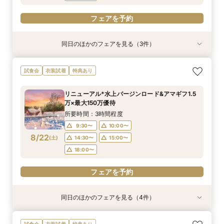
フェアを予約
同日のほかのフェアを見る（3件）
試食会
試食会
特典あり
衣装試着
特典あり
特典あり
＜初めての式場見学＞心躍る花嫁の第一歩♪ゆっ
<30名までの少人数Wに◎>貸切邸宅で叶えるカ
直前予約OK◆クイック相談会◆90分でParty見
試食会
衣装試着
特典あり
たり相談＆見学会
ジュアル婚×試食会
学＆見積り&会場比較
所要時間：3時間程度
所要時間：3時間程度
所要時間：2時間程度
リニューアル*水上バージンロード&アマギフ1.5
10:30〜
10:30〜
10:30〜
11:00〜
11:00〜
11:00〜
万×最大150万優待
8/21
8/21
8/21
(
(
(
金
金
金
)
)
)
12:00〜
12:00〜
15:00〜
16:00〜
15:00〜
15:00〜
所要時間：3時間程度
18:00〜
18:00〜
9:30〜
10:00〜
フェアを予約
8/22
(
土
)
14:30〜
15:00〜
フェアを予約
フェアを予約
18:00〜
フェアを予約
同日のほかのフェアを見る（4件）
試食会
試食会
試食会
試食会
特典あり
特典あり
特典あり
特典あり
動画あり
【マイナビBIG限定フェア】《初見学におすすめ
【料理重視の方へ◎】和牛&オマール試食*料理
ご予算重視の方へ◆シンプル婚＆パパママ婚◆お
【10～30名*少人数検討の方へ】貸切邸宅で叶え
試食会
衣装試着
特典あり