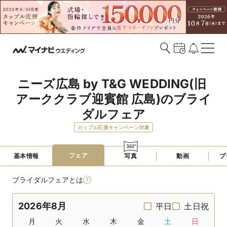
ニーズ広島 by T&G WEDDING(旧 
アーククラブ迎賓館 広島)のブライ
ダルフェア
カップル応援キャンペーン対象
フェア
基本情報
写真
動画
プ
ブライダルフェアとは
2026年8月
平日
土日祝
月
火
水
木
金
土
日