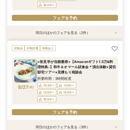
フェアを予約
フェアを予約
18:00〜
フェアを予約
同日のほかのフェアを見る（2件）
試食会
試食会
衣装試着
特典あり
特典あり
＜初めての式場見学＞心躍る花嫁の第一歩♪ゆっ
<30名までの少人数Wに◎>貸切邸宅で叶えるカ
試食会
衣装試着
特典あり
たり相談＆見学会
ジュアル婚×試食会
所要時間：3時間程度
所要時間：3時間程度
<初見学が当館最得>【Amazonギフト1.5万&料
10:30〜
10:30〜
11:00〜
11:00〜
理特典♪】和牛＆オマール試食会＊演出体験×貸切
8/26
8/26
邸宅ツアー×見積もり相談会
(
(
水
水
)
)
12:00〜
12:00〜
15:00〜
15:00〜
所要時間：3時間程度
18:00〜
18:00〜
10:30〜
11:00〜
8/27
(
木
)
フェアを予約
フェアを予約
12:00〜
15:00〜
18:00〜
フェアを予約
同日のほかのフェアを見る（3件）
試食会
試食会
特典あり
衣装試着
特典あり
特典あり