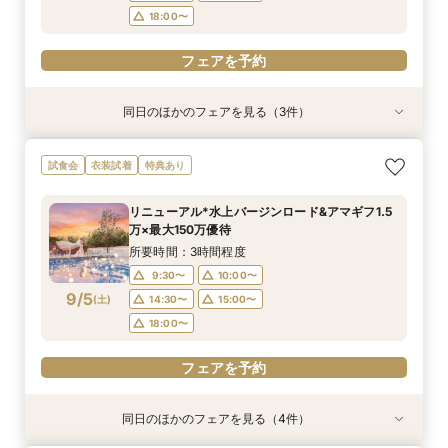
18:00〜
フェアを予約
同日のほかのフェアを見る（3件）
試食会
試食会
特典あり
衣装試着
特典あり
特典あり
＜初めての式場見学＞心躍る花嫁の第一歩♪ゆっ
<30名までの少人数Wに◎>貸切邸宅で叶えるカ
直前予約OK◆クイック相談会◆90分でParty見
試食会
衣装試着
特典あり
たり相談＆見学会
ジュアル婚×試食会
学＆見積り&会場比較
所要時間：3時間程度
所要時間：3時間程度
所要時間：2時間程度
リニューアル*水上バージンロード&アマギフ1.5
10:30〜
10:30〜
10:30〜
11:00〜
11:00〜
11:00〜
万×最大150万優待
9/4
9/4
9/4
(
(
(
金
金
金
)
)
)
12:00〜
12:00〜
15:00〜
16:00〜
15:00〜
15:00〜
所要時間：3時間程度
18:00〜
18:00〜
9:30〜
10:00〜
フェアを予約
9/5
(
土
)
14:30〜
15:00〜
フェアを予約
フェアを予約
18:00〜
フェアを予約
同日のほかのフェアを見る（4件）
試食会
試食会
試食会
試食会
特典あり
特典あり
特典あり
特典あり
動画あり