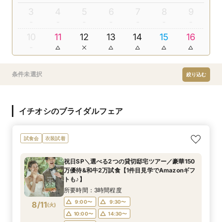
3
4
5
6
7
8
9
10
11
12
13
14
15
16
条件未選択
絞り込む
イチオシのブライダルフェア
試食会
衣装試着
祝日SP＼選べる2つの貸切邸宅ツアー／豪華150
万優待&和牛2万試食【1件目見学でAmazonギフ
トも♪】
所要時間：3時間程度
9:00〜
9:30〜
8/11
(
火
)
10:00〜
14:30〜