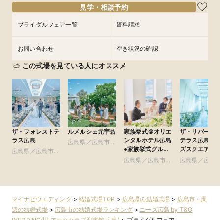
フェアを予約
フェアを予約
見学・相談予約
フェアを予約
フェアを予約
ブライダルフェア一覧
資料請求
お問い合わせ
空き状況の確認
この式場を見ている人にオススメ
ザ・フォレストテ
ルメルシェ元宇品
家族挙式＠オリエ
ザ・リバーサ
ラス広島
ンタルホテル広島
テラス広島ツ
広島県／広島市・
●家族挙式グルー
ズスクエア
広島県／広島市・
周辺
プ
周辺
広島県／広島市・
広島県／広島
周辺
周辺
マイナビウエディング
>
結婚式場TOP
>
広島県の結婚式場
>
広島市・周
辺の結婚式場
>
広島市の結婚式場ランキング
>
ニーズ広島 by T&G
WEDDING(旧 アーククラブ迎賓館 広島)
>
ブライダルフェア