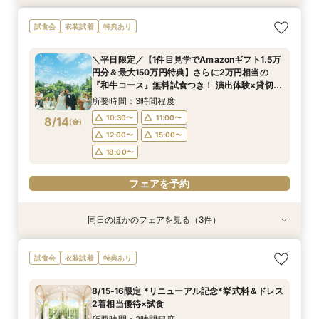
＜初めての式場見学＞心躍る花嫁の第一歩♪ゆっ
<30名までの少人数Wに◎>貸切邸宅で叶えるカ
直前予約OK◆クイック相談会◆90分でParty見
試食会
衣装試着
特典あり
たり相談＆見学会
ジュアル婚×試食会
学＆見積り&会場比較
所要時間：3時間程度
所要時間：3時間程度
所要時間：2時間程度
＼平日限定／【1件目見学でAmazonギフト1.5万
10:30〜
10:30〜
10:30〜
11:00〜
11:00〜
11:00〜
円分＆最大150万円特典】さらに2万円相当の
8/13
8/13
8/13
『和牛コース』無料試食つき！ 演出体験×貸切邸
(
(
(
木
木
木
)
)
)
12:00〜
12:00〜
15:00〜
16:00〜
15:00〜
15:00〜
宅ツアー×見積もり相談会
所要時間：3時間程度
18:00〜
18:00〜
フェアを予約
10:30〜
11:00〜
8/14
(
金
)
フェアを予約
フェアを予約
12:00〜
15:00〜
18:00〜
フェアを予約
同日のほかのフェアを見る（3件）
試食会
試食会
特典あり
衣装試着
特典あり
特典あり
＜初めての式場見学＞心躍る花嫁の第一歩♪ゆっ
<30名までの少人数Wに◎>貸切邸宅で叶えるカ
直前予約OK◆クイック相談会◆90分でParty見
試食会
衣装試着
特典あり
たり相談＆見学会
ジュアル婚×試食会
学＆見積り&会場比較
所要時間：3時間程度
所要時間：3時間程度
所要時間：2時間程度
8/15-16限定 *リニューアル記念*挙式料＆ドレス
10:30〜
10:30〜
10:30〜
11:00〜
11:00〜
11:00〜
2着相当優待×試食
8/14
8/14
8/14
(
(
(
金
金
金
)
)
)
12:00〜
12:00〜
15:00〜
16:00〜
15:00〜
15:00〜