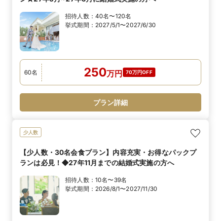
招待人数：
40名〜120名
挙式期間：
2027/5/1〜2027/6/30
250
60
名
万
円
70万円OFF
プラン詳細
少人数
【少人数・30名会食プラン】内容充実・お得なパックプ
ランは必見！◆27年11月までの結婚式実施の方へ
招待人数：
10名〜39名
挙式期間：
2026/8/1〜2027/11/30