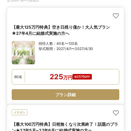
全13件中 1件〜13件表示
【最大125万円特典】空き日残り僅か！大人気プラン
★27年4月に結婚式実施の方へ
招待人数：
40名〜120名
挙式期間：
2027/4/1〜2027/4/30
225
60
名
万
円
95万円OFF
プラン詳細
イチオシ
【最大100万円特典】日程無くなり次第終了！話題のプラ
ン★27年5月~27年6月に結婚式実施の方へ