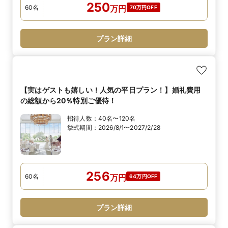
250
60
名
万
円
70万円OFF
プラン詳細
【実はゲストも嬉しい！人気の平日プラン！】婚礼費用
の総額から20％特別ご優待！
招待人数：
40名〜120名
挙式期間：
2026/8/1〜2027/2/28
256
60
名
万
円
64万円OFF
プラン詳細