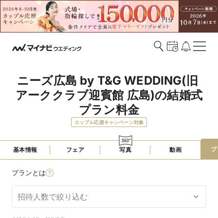
ニーズ広島 by T&G WEDDING(旧 
アーククラブ迎賓館 広島)の結婚式
プラン料金
カップル応援キャンペーン対象
プ
基本情報
フェア
写真
動画
プランとは