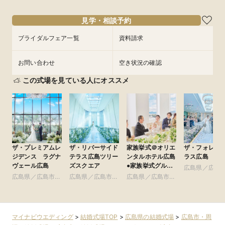
見学・相談予約
ブライダルフェア一覧
資料請求
お問い合わせ
空き状況の確認
この式場を見ている人にオススメ
ザ・プレミアムレ
ザ・リバーサイド
家族挙式＠オリエ
ザ・フォレス
ジデンス ラグナ
テラス広島ツリー
ンタルホテル広島
ラス広島
ヴェール広島
ズスクエア
●家族挙式グルー
広島県／広島
プ
広島県／広島市・
広島県／広島市・
広島県／広島市・
周辺
周辺
周辺
周辺
マイナビウエディング
>
結婚式場TOP
>
広島県の結婚式場
>
広島市・周