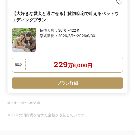
【大好きな愛犬と過ごせる】貸切邸宅で叶えるペットウ
エディングプラン
招待人数：
30名〜122名
挙式期間：
2026/8/1〜2026/9/30
229
60
名
万
6,000
円
プラン詳細
全13件中 1件〜13件表示
※10％の消費税を含めた金額を表記しています。