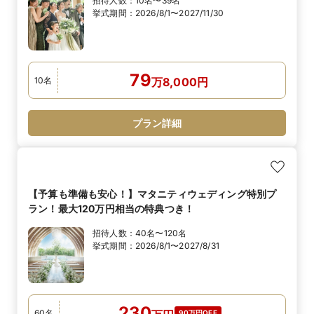
招待人数：
10名〜39名
挙式期間：
2026/8/1〜2027/11/30
79
10
名
万
8,000
円
プラン詳細
【予算も準備も安心！】マタニティウェディング特別プ
ラン！最大120万円相当の特典つき！
招待人数：
40名〜120名
挙式期間：
2026/8/1〜2027/8/31
230
60
名
90万円OFF