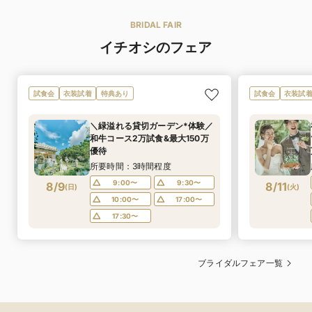
BRIDAL FAIR
イチオシのフェア
試食会
衣装試着
特典あり
試食会
衣装試
＼緑溢れる貸切ガーデン*体験／
和牛コース2万試食&最大150万
優待
所要時間：3時間程度
9:00〜
9:30〜
8/9
8/11
(
日
)
(
火
)
10:00〜
17:00〜
17:30〜
ブライダルフェア一覧