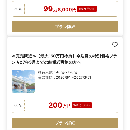
99
30
名
万
8,000
円
130万円OFF
プラン詳細
≪完売間近≫【最大150万円特典】今注目の特別価格プラ
ン★27年3月までの結婚式実施の方へ
招待人数：
40名〜120名
挙式期間：
2026/8/1〜2027/3/31
200
60
名
万
円
120万円OFF
プラン詳細