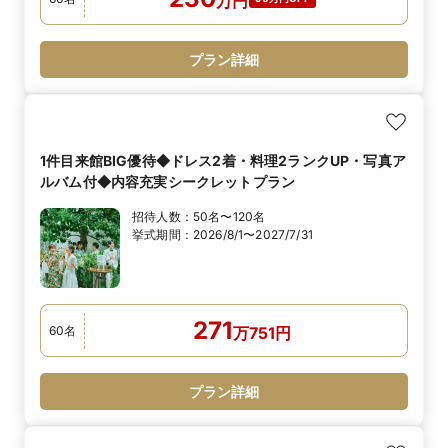
万
円
プラン詳細
1件目来館BIG優待◆ドレス2着・料理2ランクUP・写真ア
ルバム付◆内容充実シークレットプラン
招待人数：
50名〜120名
挙式期間：
2026/8/1〜2027/7/31
271
60
名
万
751
円
プラン詳細