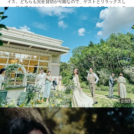
イス。どちらも完全貸切が可能なので、ゲストとリラックスし
た一日を過ごせます。「水鏡バージンロード」を使ったセレモ
ニーなら、ここならではの誓いのシーンに。時間の使い方も自
由だから、ロマンチックなナイトウエディングや、二次会まで
楽しめるのもうれしいポイント。
0:50