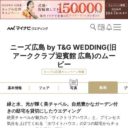
ニーズ広島 by T&G WEDDING(旧 
アーククラブ迎賓館 広島)のムー
ビー
カップル応援キャンペーン対象
動画
基本情報
フェア
写真
プ
緑と水、光が輝く美チャペル。自然豊かなガーデン付
きの邸宅を貸切にしたウエディング
絶景チャペルが魅力の「ヴィクトリアハウス」と、プリンセス
気分を上げてくれる「ホワイトハウス」の2つの邸宅からチョ