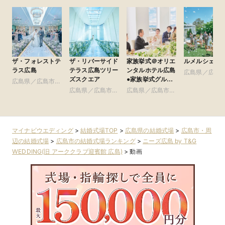
ザ・フォレストテ
ザ・リバーサイド
家族挙式＠オリエ
ルメルシェ元
ラス広島
テラス広島ツリー
ンタルホテル広島
広島県／広島
ズスクエア
●家族挙式グルー
広島県／広島市・
周辺
プ
周辺
広島県／広島市・
広島県／広島市・
周辺
周辺
マイナビウエディング
>
結婚式場TOP
>
広島県の結婚式場
>
広島市・周
辺の結婚式場
>
広島市の結婚式場ランキング
>
ニーズ広島 by T&G
WEDDING(旧 アーククラブ迎賓館 広島)
>
動画