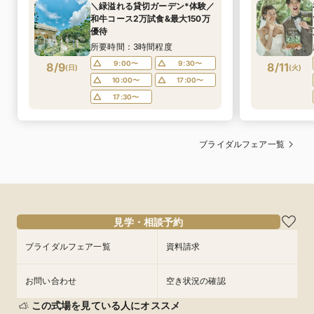
＼緑溢れる貸切ガーデン*体験／
和牛コース2万試食&最大150万
優待
所要時間：3時間程度
9:00〜
9:30〜
8/9
8/11
(
日
)
(
火
)
10:00〜
17:00〜
17:30〜
ブライダルフェア一覧
見学・相談予約
ブライダルフェア一覧
資料請求
お問い合わせ
空き状況の確認
この式場を見ている人にオススメ