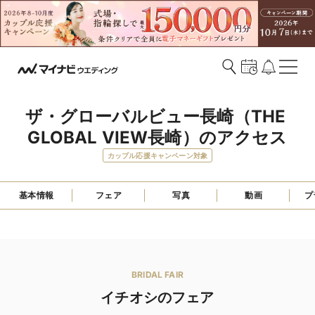
ザ・グローバルビュー長崎（THE 
GLOBAL VIEW長崎）のアクセス
カップル応援キャンペーン対象
基本情報
フェア
写真
動画
プ
BRIDAL FAIR
イチオシのフェア