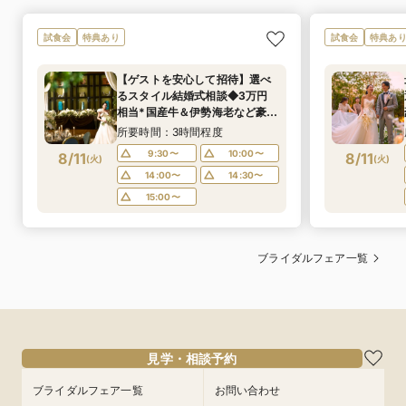
試食会
特典あり
試食会
特典あ
【ゲストを安心して招待】選べ
るスタイル結婚式相談◆3万円
相当*国産牛＆伊勢海老など豪華
試食付
所要時間：3時間程度
9:30〜
10:00〜
8/11
8/11
(
火
)
(
火
)
14:00〜
14:30〜
15:00〜
ブライダルフェア一覧
見学・相談予約
ブライダルフェア一覧
お問い合わせ