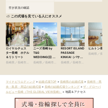
空き状況の確認
この式場を見ている人にオススメ
ロイヤルチェス
ニーズ長崎 by
RESORT ISLAND
ヒルトン長崎
ター長崎 ホテル
T&G
PASSAGE
長崎県／長崎
＆リトリート
WEDDING(旧 ベ
KINKAI（パサー
県央・島原・
イサイド迎賓館
ジュ琴海）
長崎県／長崎市・
長崎県／長崎市・
長崎県／長崎市・
長崎)
県央・島原・周辺
県央・島原・周辺
県央・島原・周辺
マイナビウエディング
>
結婚式場TOP
>
長崎県の結婚式場
>
長崎市・県
央・島原・周辺の結婚式場
>
長崎の結婚式場ランキング
>
ザ・グローバ
ルビュー長崎（THE GLOBAL VIEW長崎）
>
地図＆アクセス