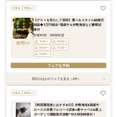
【10名～30名様/少人数婚相談会】専用会場と最
試食会
特典あり
適プランご紹介
所要時間：2時間程度
【ゲストを安心して招待】選べるスタイル結婚式
12:00〜
13:00〜
相談◆3万円相当*国産牛＆伊勢海老など豪華試
8/14
食付
(
金
)
14:00〜
16:00〜
所要時間：3時間程度
17:00〜
9:30〜
10:00〜
8/15
(
土
)
フェアを予約
14:00〜
14:30〜
15:00〜
フェアを予約
同日のほかのフェアを見る（4件）
試食会
試食会
試食会
特典あり
特典あり
特典あり
特典あり
【秋枠残り僅か！】新チャペル&ガーデン体験◎
【初見学応援】新チャペル&ガーデン体験◎国産
最後の見学に◎後悔しない会場選びを・・・【複
【クイック最短45分】賢く検討へ♪知りたい点だ
試食会
特典あり
国産牛や伊勢海老を含む豪華本番フルコース試食
牛や伊勢海老を含む豪華本番フルコース試食付き
数検討×限定の豪華特典付き】見積り徹底比較
け相談・見学フェア
付きフェア♪ご成約で挙式当日のスイートルーム
フェア♪ご成約で挙式当日のスイートルーム宿泊
フェア
所要時間：50分程度
【料理重視派におすすめ◎】伊勢海老&国産牛
宿泊＆挙式料など含む15大特典も★
＆挙式料など含む15大特典も★
所要時間：3時間程度
所要時間：3時間程度
所要時間：3時間程度
11:00〜
12:30〜
ロースの本番フルコース試食×新チャペル&屋上
9:30〜
9:30〜
9:30〜
10:00〜
14:00〜
10:00〜
8/15
8/15
8/15
8/15
ガーデンで感動挙式体験*15大特別特典付！
(
(
(
(
土
土
土
土
)
)
)
)
13:00〜
15:30〜