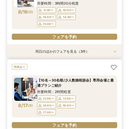
14:00〜
14:00〜
15:00〜
15:00〜
14:30〜
所要時間：3時間30分程度
18:00〜
15:00〜
9:30〜
10:00〜
8/16
(
日
)
フェアを予約
フェアを予約
フェアを予約
14:00〜
14:30〜
フェアを予約
15:00〜
フェアを予約
同日のほかのフェアを見る（3件）
試食会
試食会
特典あり
特典あり
特典あり
【ゲストを安心して招待】選べるスタイル結婚式
最後の見学に◎後悔しない会場選びを・・・【複
【クイック最短45分】賢く検討へ♪知りたい点だ
特典あり
相談◆3万円相当*国産牛＆伊勢海老など豪華試
数検討×限定の豪華特典付き】見積り徹底比較
け相談・見学フェア
食付
フェア
所要時間：50分程度
【10名～30名様/少人数婚相談会】専用会場と最
所要時間：3時間程度
所要時間：3時間程度
11:00〜
12:30〜
適プランご紹介
9:30〜
9:30〜
10:00〜
10:00〜
8/16
8/16
8/16
(
(
(
日
日
日
)
)
)
13:00〜
15:30〜
所要時間：2時間程度
14:00〜
14:00〜
14:30〜
14:30〜
18:00〜
12:00〜
13:00〜
15:00〜
15:00〜
8/17
(
月
)
14:00〜
16:00〜
フェアを予約
17:00〜
フェアを予約
フェアを予約
フェアを予約