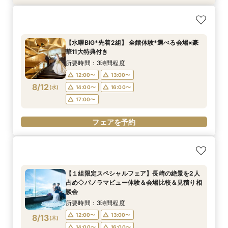
最後の見学に◎後悔しない会場選びを・・・【複
【クイック最短45分】賢く検討へ♪知りたい点だ
数検討×限定の豪華特典付き】見積り徹底比較
け相談・見学フェア
フェア
所要時間：50分程度
【水曜BIG*先着2組】 全館体験*選べる会場×豪
所要時間：3時間程度
11:00〜
12:30〜
華11大特典付き
9:30〜
10:00〜
8/11
8/11
(
(
火
火
)
)
13:00〜
15:30〜
所要時間：3時間程度
14:00〜
14:30〜
18:00〜
12:00〜
13:00〜
15:00〜
8/12
(
水
)
14:00〜
16:00〜
フェアを予約
17:00〜
フェアを予約
フェアを予約
【１組限定スペシャルフェア】長崎の絶景を2人
占め◇パノラマビュー体験＆会場比較＆見積り相
談会
所要時間：3時間程度
12:00〜
13:00〜
8/13
(
木
)
14:00〜
16:00〜