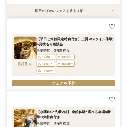
同日のほかのフェアを見る（1件）
＜月曜日3組限定*特別フェア＞1件目見学特典付
き◆初見学でも安心相談会*絶景チャペル見学＆
会場ツアー
【平日ご来館限定特典付き】上質Wスタイル体験
所要時間：3時間程度
&見積もり相談会
12:00〜
13:00〜
8/17
(
月
)
所要時間：3時間程度
14:00〜
16:00〜
12:00〜
13:00〜
17:00〜
8/18
(
火
)
14:00〜
16:00〜
17:00〜
フェアを予約
フェアを予約
【水曜BIG*先着2組】 全館体験*選べる会場×豪
華11大特典付き
所要時間：3時間程度