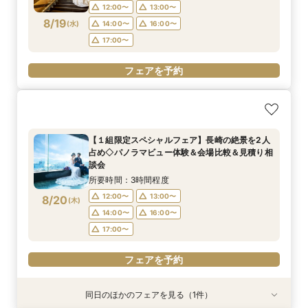
12:00〜
13:00〜
8/19
(
水
)
14:00〜
16:00〜
17:00〜
フェアを予約
【１組限定スペシャルフェア】長崎の絶景を2人
占め◇パノラマビュー体験＆会場比較＆見積り相
談会
所要時間：3時間程度
12:00〜
13:00〜
8/20
(
木
)
14:00〜
16:00〜
17:00〜
フェアを予約
同日のほかのフェアを見る（1件）
特典あり