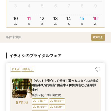
3
4
5
6
7
8
9
10
11
12
13
14
15
16
条件未選択
絞り込む
イチオシのブライダルフェア
試食会
特典あり
【ゲストを安心して招待】選べるスタイル結婚式
相談◆3万円相当*国産牛＆伊勢海老など豪華試
食付
所要時間：3時間程度
9:30〜
10:00〜
8/11
(
火
)
14:00〜
14:30〜