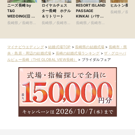
ニーズ長崎 by
ロイヤルチェス
RESORT ISLAND
ヒルトン長崎
T&G
ター長崎 ホテル
PASSAGE
長崎県／長崎
WEDDING(旧 ベ
＆リトリート
KINKAI（パサー
県央・島原・
イサイド迎賓館
ジュ琴海）
長崎県／長崎市・
長崎県／長崎市・
長崎県／長崎市・
長崎)
県央・島原・周辺
県央・島原・周辺
県央・島原・周辺
マイナビウエディング
>
結婚式場TOP
>
長崎県の結婚式場
>
長崎市・県
央・島原・周辺の結婚式場
>
長崎の結婚式場ランキング
>
ザ・グローバ
ルビュー長崎（THE GLOBAL VIEW長崎）
>
ブライダルフェア