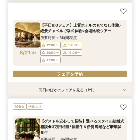
【10名～30名様/少人数婚相談会】専用会場と最
適プランご紹介
所要時間：2時間程度
【平日BIGフェア】上質ホテルのもてなし体験♪
12:00〜
13:00〜
絶景チャペルで挙式体験×会場比較ツアー
8/20
(
木
)
14:00〜
16:00〜
所要時間：3時間程度
17:00〜
12:00〜
13:00〜
8/21
(
金
)
14:00〜
16:00〜
フェアを予約
17:00〜
フェアを予約
同日のほかのフェアを見る（1件）
特典あり
【10名～30名様/少人数婚相談会】専用会場と最
試食会
特典あり
適プランご紹介
所要時間：2時間程度
【ゲストを安心して招待】選べるスタイル結婚式
12:00〜
13:00〜
相談◆3万円相当*国産牛＆伊勢海老など豪華試
8/21
食付
(
金
)
14:00〜
16:00〜
所要時間：3時間程度
17:00〜