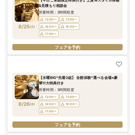
【平日ご来館限定特典付き】上質Wスタイル体験
所要時間：3時間程度
&見積もり相談会
12:00〜
13:00〜
8/24
(
月
)
所要時間：3時間程度
14:00〜
16:00〜
12:00〜
13:00〜
17:00〜
8/25
(
火
)
14:00〜
16:00〜
17:00〜
フェアを予約
フェアを予約
【水曜BIG*先着2組】 全館体験*選べる会場×豪
華11大特典付き
所要時間：3時間程度
12:00〜
13:00〜
8/26
(
水
)
14:00〜
16:00〜
17:00〜
フェアを予約