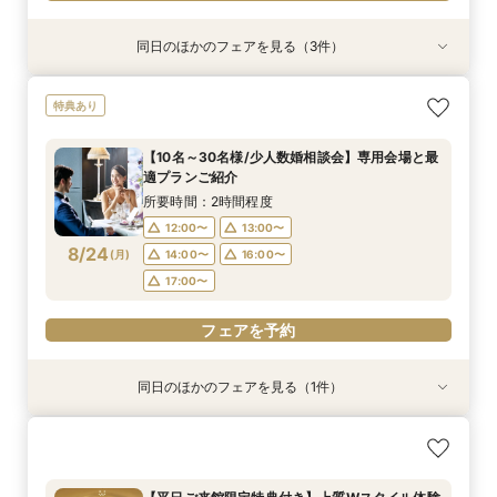
同日のほかのフェアを見る（3件）
試食会
試食会
特典あり
特典あり
特典あり
【ゲストを安心して招待】選べるスタイル結婚式
最後の見学に◎後悔しない会場選びを・・・【複
【クイック最短45分】賢く検討へ♪知りたい点だ
特典あり
相談◆3万円相当*国産牛＆伊勢海老など豪華試
数検討×限定の豪華特典付き】見積り徹底比較
け相談・見学フェア
食付
フェア
所要時間：50分程度
【10名～30名様/少人数婚相談会】専用会場と最
所要時間：3時間程度
所要時間：3時間程度
11:00〜
12:30〜
適プランご紹介
9:30〜
9:30〜
10:00〜
10:00〜
8/23
8/23
8/23
(
(
(
日
日
日
)
)
)
13:00〜
15:30〜
所要時間：2時間程度
14:00〜
14:00〜
14:30〜
14:30〜
18:00〜
12:00〜
13:00〜
15:00〜
15:00〜
8/24
(
月
)
14:00〜
16:00〜
フェアを予約
17:00〜
フェアを予約
フェアを予約
フェアを予約
同日のほかのフェアを見る（1件）
＜月曜日3組限定*特別フェア＞1件目見学特典付
き◆初見学でも安心相談会*絶景チャペル見学＆
会場ツアー