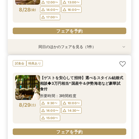
17:00〜
12:00〜
13:00〜
8/28
(
金
)
14:00〜
16:00〜
フェアを予約
17:00〜
フェアを予約
同日のほかのフェアを見る（1件）
特典あり
【10名～30名様/少人数婚相談会】専用会場と最
試食会
特典あり
適プランご紹介
所要時間：2時間程度
【ゲストを安心して招待】選べるスタイル結婚式
12:00〜
13:00〜
相談◆3万円相当*国産牛＆伊勢海老など豪華試
8/28
食付
(
金
)
14:00〜
16:00〜
所要時間：3時間程度
17:00〜
9:30〜
10:00〜
8/29
(
土
)
フェアを予約
14:00〜
14:30〜
15:00〜
フェアを予約