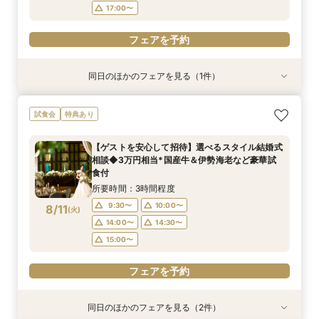
17:00〜
フェアを予約
同日のほかのフェアを見る（1件）
＜月曜日3組限定*特別フェア＞1件目見学特典付
試食会
特典あり
き◆初見学でも安心相談会*絶景チャペル見学＆
会場ツアー
【ゲストを安心して招待】選べるスタイル結婚式
所要時間：3時間程度
相談◆3万円相当*国産牛＆伊勢海老など豪華試
12:00〜
13:00〜
8/10
食付
(
月
)
14:00〜
16:00〜
所要時間：3時間程度
17:00〜
9:30〜
10:00〜
8/11
(
火
)
14:00〜
14:30〜
フェアを予約
15:00〜
フェアを予約
同日のほかのフェアを見る（2件）
試食会
特典あり
特典あり