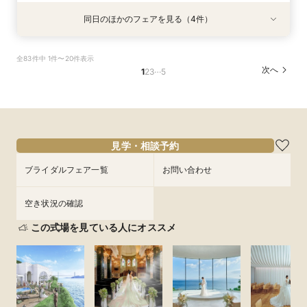
同日のほかのフェアを見る（4件）
試食会
試食会
試食会
特典あり
特典あり
特典あり
特典あり
【秋枠残り僅か！】新チャペル&ガーデン体験◎
【初見学応援】新チャペル&ガーデン体験◎国産
最後の見学に◎後悔しない会場選びを・・・【複
【クイック最短45分】賢く検討へ♪知りたい点だ
全83件中 1件〜20件表示
国産牛や伊勢海老を含む豪華本番フルコース試食
牛や伊勢海老を含む豪華本番フルコース試食付き
数検討×限定の豪華特典付き】見積り徹底比較
け相談・見学フェア
…
次へ
1
2
3
5
付きフェア♪ご成約で挙式当日のスイートルーム
フェア♪ご成約で挙式当日のスイートルーム宿泊
フェア
所要時間：50分程度
宿泊＆挙式料など含む15大特典も★
＆挙式料など含む15大特典も★
所要時間：3時間程度
所要時間：3時間程度
所要時間：3時間程度
11:00〜
12:30〜
9:30〜
9:30〜
9:30〜
10:00〜
14:00〜
10:00〜
8/29
8/29
8/29
8/29
(
(
(
(
土
土
土
土
)
)
)
)
13:00〜
15:30〜
14:00〜
14:00〜
15:00〜
15:00〜
14:30〜
18:00〜
15:00〜
見学・相談予約
フェアを予約
フェアを予約
フェアを予約
ブライダルフェア一覧
お問い合わせ
フェアを予約
空き状況の確認
この式場を見ている人にオススメ