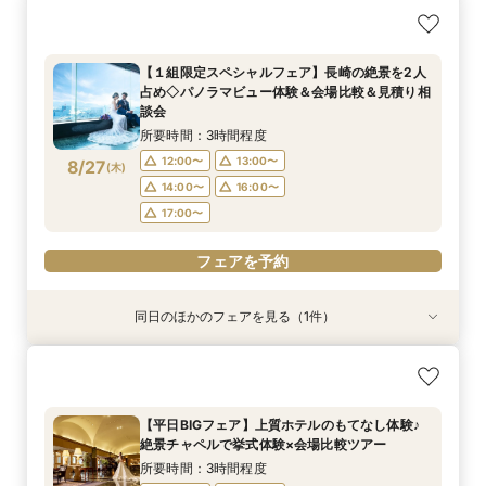
【１組限定スペシャルフェア】長崎の絶景を2人
占め◇パノラマビュー体験＆会場比較＆見積り相
談会
所要時間：3時間程度
12:00〜
13:00〜
8/27
(
木
)
14:00〜
16:00〜
17:00〜
フェアを予約
同日のほかのフェアを見る（1件）
特典あり
【10名～30名様/少人数婚相談会】専用会場と最
適プランご紹介
所要時間：2時間程度
【平日BIGフェア】上質ホテルのもてなし体験♪
12:00〜
13:00〜
絶景チャペルで挙式体験×会場比較ツアー
8/27
(
木
)
14:00〜
16:00〜
所要時間：3時間程度