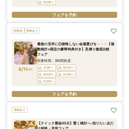
15:00〜
フェアを予約
試食会
特典あり
最後の見学に◎後悔しない会場選びを・・・【複
数検討×限定の豪華特典付き】見積り徹底比較
フェア
所要時間：3時間程度
9:30〜
10:00〜
8/11
(
火
)
14:00〜
14:30〜
15:00〜
フェアを予約
特典あり
【クイック最短45分】賢く検討へ♪知りたい点だ
け相談・見学フェア