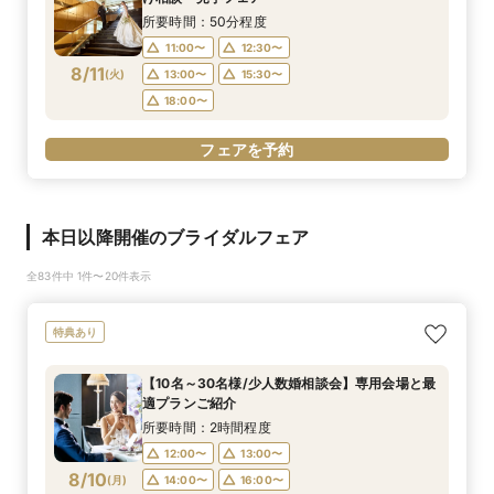
所要時間：50分程度
11:00〜
12:30〜
8/11
(
火
)
13:00〜
15:30〜
18:00〜
フェアを予約
本日以降開催のブライダルフェア
全83件中 1件〜20件表示
特典あり
【10名～30名様/少人数婚相談会】専用会場と最
適プランご紹介
所要時間：2時間程度
12:00〜
13:00〜
8/10
(
月
)
14:00〜
16:00〜