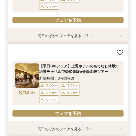
17:00〜
フェアを予約
同日のほかのフェアを見る（1件）
特典あり
【10名～30名様/少人数婚相談会】専用会場と最
適プランご紹介
所要時間：2時間程度
【平日BIGフェア】上質ホテルのもてなし体験♪
12:00〜
13:00〜
絶景チャペルで挙式体験×会場比較ツアー
8/13
(
木
)
14:00〜
16:00〜
所要時間：3時間程度
17:00〜
12:00〜
13:00〜
8/14
(
金
)
14:00〜
16:00〜
フェアを予約
17:00〜
フェアを予約
同日のほかのフェアを見る（1件）
特典あり