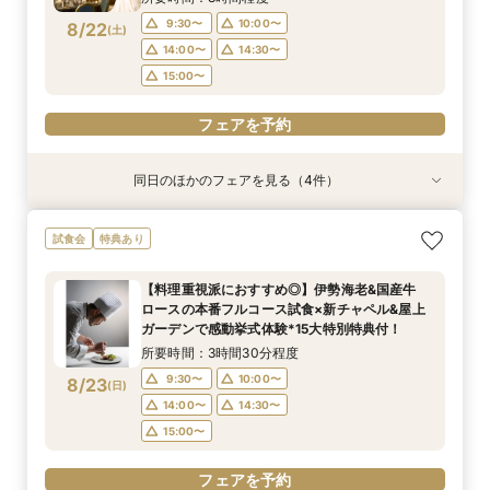
9:30〜
10:00〜
8/22
(
土
)
フェアを予約
14:00〜
14:30〜
15:00〜
フェアを予約
同日のほかのフェアを見る（4件）
試食会
試食会
試食会
特典あり
特典あり
特典あり
特典あり
【秋枠残り僅か！】新チャペル&ガーデン体験◎
【初見学応援】新チャペル&ガーデン体験◎国産
最後の見学に◎後悔しない会場選びを・・・【複
【クイック最短45分】賢く検討へ♪知りたい点だ
試食会
特典あり
国産牛や伊勢海老を含む豪華本番フルコース試食
牛や伊勢海老を含む豪華本番フルコース試食付き
数検討×限定の豪華特典付き】見積り徹底比較
け相談・見学フェア
付きフェア♪ご成約で挙式当日のスイートルーム
フェア♪ご成約で挙式当日のスイートルーム宿泊
フェア
所要時間：50分程度
【料理重視派におすすめ◎】伊勢海老&国産牛
宿泊＆挙式料など含む15大特典も★
＆挙式料など含む15大特典も★
所要時間：3時間程度
所要時間：3時間程度
所要時間：3時間程度
11:00〜
12:30〜
ロースの本番フルコース試食×新チャペル&屋上
9:30〜
9:30〜
9:30〜
10:00〜
14:00〜
10:00〜
8/22
8/22
8/22
8/22
ガーデンで感動挙式体験*15大特別特典付！
(
(
(
(
土
土
土
土
)
)
)
)
13:00〜
15:30〜
14:00〜
14:00〜
15:00〜
15:00〜
14:30〜
所要時間：3時間30分程度
18:00〜
15:00〜
9:30〜
10:00〜
8/23
(
日
)
フェアを予約
フェアを予約
フェアを予約
14:00〜
14:30〜
フェアを予約
15:00〜
フェアを予約