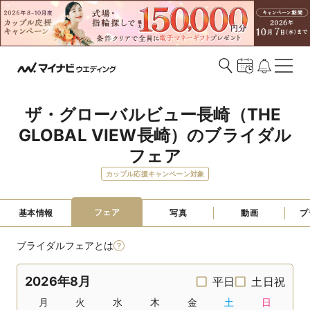
ザ・グローバルビュー長崎（THE 
GLOBAL VIEW長崎）のブライダル
フェア
カップル応援キャンペーン対象
フェア
基本情報
写真
動画
プ
ブライダルフェアとは
2026年8月
平日
土日祝
月
火
水
木
金
土
日