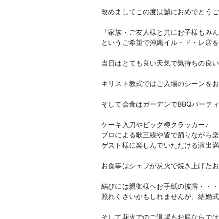
改めましてこの度は誠におめでとうご
「家族・ご友人様と共にお子様もみん
というご希望で沖縄イル・ド・レ店を
当日はとても良い天気で気持ちの良い
キリスト教式ではご入場のシーンをお
そして会食はガーデンでBBQパーテ
ケーキ入刀やビッグ樽クラッカー♪
プロによる歌三線や皆で踊りながら楽
ゲスト様に楽しんでいただける演出満
お食事はシェフが炭火で焼き上げたお
結びには親御様へお手紙の披露・・・
照れくさいかもしれませんが、結婚式
そして花火でのご退場もお庭ならでは