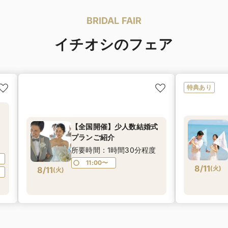
BRIDAL FAIR
イチオシのフェア
特典あり
【全国開催】少人数結婚式
験
プランご紹介
入
所要時間：1時間30分程度
11:00〜
8/11
(
火
)
8/11
(
火
)