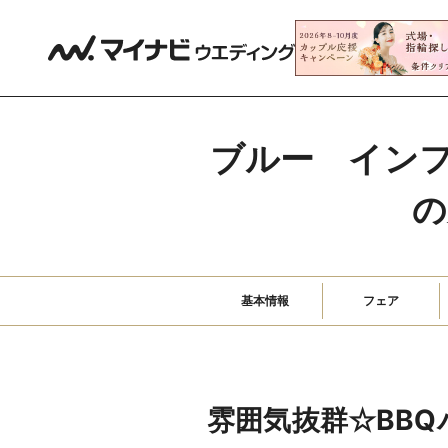
ブルー　イン
の
基本情報
フェア
雰囲気抜群☆BBQ