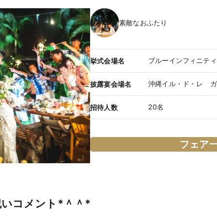
素敵なおふたり
ブルーインフィニティ
挙式会場名
沖縄イル・ド・レ ガ
披露宴会場名
20名
招待人数
フェア
いコメント*＾＾*