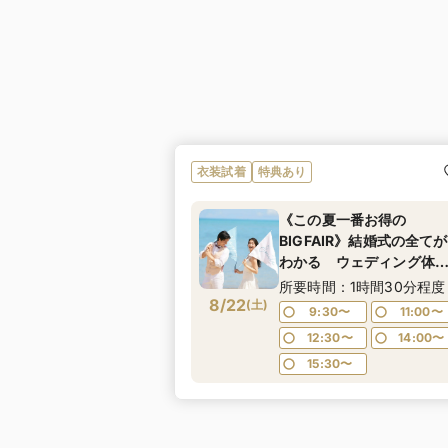
衣装試着
特典あり
《この夏一番お得の
BIGFAIR》結婚式の全てが
わかる ウェディング体
フェスタ★ドレス試着や
所要時間：1時間30分程度
8/22
場体験も◎
(
土
)
9:30〜
11:00〜
12:30〜
14:00〜
15:30〜