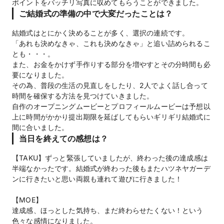
ポイントをバッチリ写真に収めてもらうことができました。
ご結婚式の準備の中で大変だったことは？
結婚式はとにかく決めることが多く、選択の連続です。
「あれも決めなきゃ、これも決めなきゃ」と追い詰められるこ
とも・・・。
また、お金をかけず手作りする部分を増やすとその分時間も必
要になりました。
その為、普段の生活の見直しをしたり、2人でよく話し合って
時間を確保する方法を見つけていきました。
自作のオープニングムービーとプロフィールムービーは予想以
上に時間がかかり提出期限を延ばしてもらいギリギリ結婚式に
間に合いました。
当日を終えての感想は？
【TAKU】ずっと緊張していましたが、終わった後の達成感は
半端なかったです。結婚式が終わった後もまたハツネヤガーデ
ンに行きたいと思い両親も連れて遊びに行きました！
【MOE】
達成感、ほっとした気持ち、まだ終わらせたくない！という
色々な感情になりました。