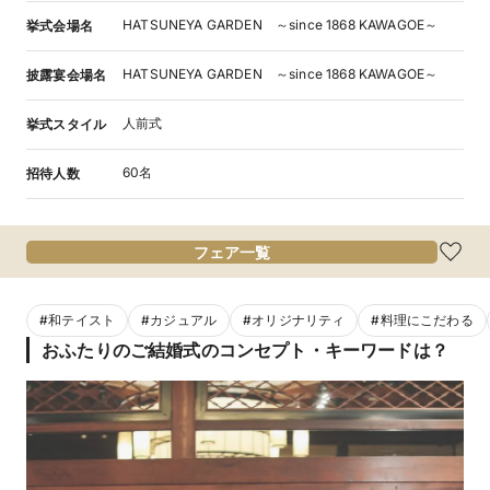
HATSUNEYA GARDEN ～since 1868 KAWAGOE～
挙式会場名
HATSUNEYA GARDEN ～since 1868 KAWAGOE～
披露宴会場名
人前式
挙式スタイル
60名
招待人数
フェア一覧
#
和テイスト
#
カジュアル
#
オリジナリティ
#
料理にこだわる
おふたりのご結婚式のコンセプト・キーワードは？