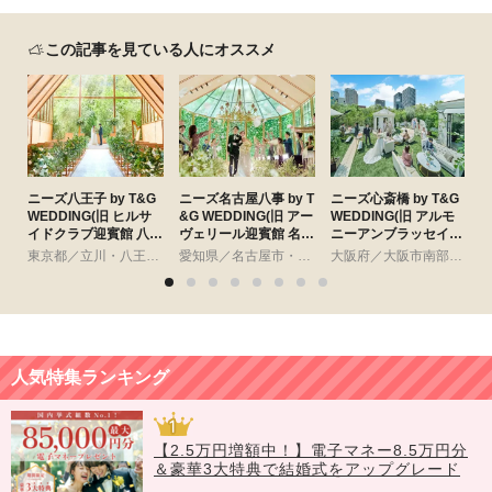
この記事を見ている人にオススメ
ニーズ八王子 by T&G
ニーズ名古屋八事 by T
ニーズ心斎橋 by T&G
WEDDING(旧 ヒルサ
&G WEDDING(旧 アー
WEDDING(旧 アルモ
W
イドクラブ迎賓館 八王
ヴェリール迎賓館 名古
ニーアンブラッセイッ
子)
屋)
トハウス)
東京都／立川・八王子・町田・23区以外
愛知県／名古屋市・周辺
大阪府／大阪市南部・東大阪
人気特集ランキング
【2.5万円増額中！】電子マネー8.5万円分
＆豪華3大特典で結婚式をアップグレード