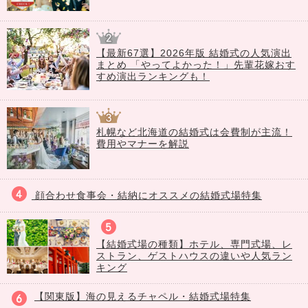
【最新67選】2026年版 結婚式の人気演出
まとめ 「やってよかった！」先輩花嫁おす
すめ演出ランキングも！
札幌など北海道の結婚式は会費制が主流！
費用やマナーを解説
顔合わせ食事会・結納にオススメの結婚式場特集
【結婚式場の種類】ホテル、専門式場、レ
ストラン、ゲストハウスの違いや人気ラン
キング
【関東版】海の見えるチャペル・結婚式場特集