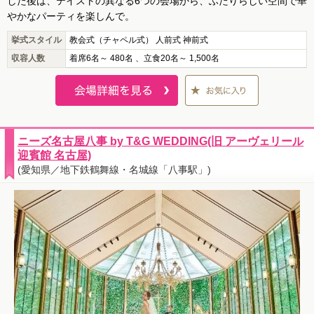
した後は、テイストの異なる6つの会場から、ふたりらしい空間で華
やかなパーティを楽しんで。
挙式スタイル
教会式（チャペル式） 人前式 神前式
収容人数
着席6名～ 480名 、立食20名～ 1,500名
ニーズ名古屋八事 by T&G WEDDING(旧 アーヴェリール
迎賓館 名古屋)
(愛知県／地下鉄鶴舞線・名城線「八事駅」)