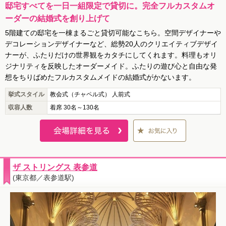
邸宅すべてを一日一組限定で貸切に。完全フルカスタムオ
ーダーの結婚式を創り上げて
5階建ての邸宅を一棟まるごと貸切可能なこちら。空間デザイナーや
デコレーションデザイナーなど、総勢20人のクリエイティブデザイ
ナーが、ふたりだけの世界観をカタチにしてくれます。料理もオリ
ジナリティを反映したオーダーメイド。ふたりの遊び心と自由な発
想をちりばめたフルカスタムメイドの結婚式がかないます。
挙式スタイル
教会式（チャペル式） 人前式
収容人数
着席 30名～130名
ザ ストリングス 表参道
(東京都／表参道駅)