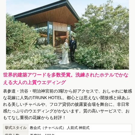
世界的建築アワードを多数受賞。洗練されたホテルでかな
える大人の上質ウエディング
表参道・渋谷・明治神宮前の3駅から好アクセスで、おしゃれに敏感
な花嫁に人気のTRUNK HOTEL。都心とは思えない開放感と緑あふ
れる美しいチャペルや、フロア貸切の披露宴会場を舞台に、非日常
感たっぷりのウエディングがかないます。質の高いサービスで、お
もてなし重視の花嫁からも好評！
挙式スタイル
教会式（チャペル式） 人前式 神前式