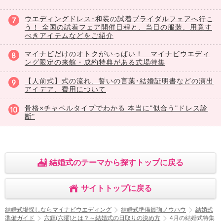
ウエディングドレス･和装の試着ブライダルフェアへ行こ
う！ 全国の試着フェア開催日程と、当日の服装、用意す
べきアイテムなどをご紹介
マイナビだけのオトクがいっぱい！ マイナビウエディ
ング限定の来館・成約特典がある式場特集
【人前式】式の流れ、誓いの言葉･結婚証明書などの演出
アイデア、費用について
骨格×チャペルタイプでわかる 本当に"似合う"ドレス診
断"
結婚式のテーマから探すトップに戻る
サイトトップに戻る
結婚式場探しならマイナビウエディング
結婚式準備最強ノウハウ
結婚式
準備ガイド
六輝(六曜)とは？～結婚式の日取りの決め方
4月の結婚式特集