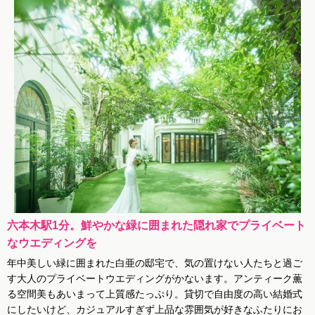
六本木駅1分。鮮やかな緑に囲まれた隠れ家でプライベート
なウエディングを
年中美しい緑に囲まれた白亜の邸宅で、気の置けない人たちと過ご
す大人のプライベートウエディングがかないます。アンティーク薫
る空間美もあいまって上質感たっぷり。貸切で自由度の高い結婚式
にしたいけど、カジュアルすぎず上品な雰囲気が好きなふたりにお