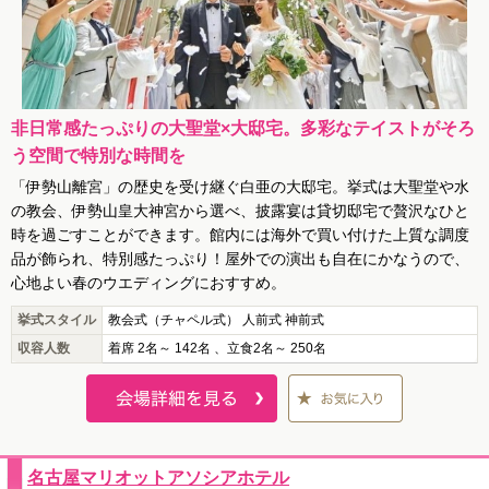
非日常感たっぷりの大聖堂×大邸宅。多彩なテイストがそろ
う空間で特別な時間を
「伊勢山離宮」の歴史を受け継ぐ白亜の大邸宅。挙式は大聖堂や水
の教会、伊勢山皇大神宮から選べ、披露宴は貸切邸宅で贅沢なひと
時を過ごすことができます。館内には海外で買い付けた上質な調度
品が飾られ、特別感たっぷり！屋外での演出も自在にかなうので、
心地よい春のウエディングにおすすめ。
挙式スタイル
教会式（チャペル式） 人前式 神前式
収容人数
着席 2名～ 142名 、立食2名～ 250名
名古屋マリオットアソシアホテル