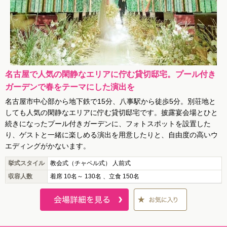
名古屋で人気の閑静なエリアに佇む貸切邸宅。プール付き
ガーデンで春をテーマにした演出を
名古屋市中心部から地下鉄で15分、八事駅から徒歩5分。別荘地と
しても人気の閑静なエリアに佇む貸切邸宅です。披露宴会場とひと
続きになったプール付きガーデンに、フォトスポットを設置した
り、ゲストと一緒に楽しめる演出を用意したりと、自由度の高いウ
エディングがかないます。
挙式スタイル
教会式（チャペル式） 人前式
収容人数
着席 10名～ 130名 、立食 150名