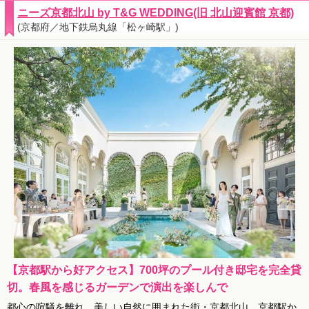
ニーズ京都北山 by T&G WEDDING(旧 北山迎賓館 京都)
(京都府／地下鉄烏丸線「松ヶ崎駅」)
【京都駅から好アクセス】700坪のプール付き邸宅を完全貸
切。春風を感じるガーデンで演出を楽しんで
都心の喧騒を離れ、美しい自然に囲まれた街・京都北山。京都駅か