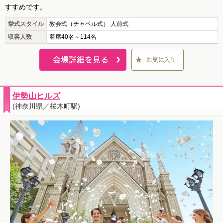
すすめです。
挙式スタイル
教会式（チャペル式） 人前式
収容人数
着席40名～114名
伊勢山ヒルズ
(神奈川県／桜木町駅)