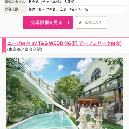
挙式スタイル
教会式（チャペル式） 人前式
収容人数
着席 2名～ 250名 、立食10名～ 400名
ニーズ白金 by T&G WEDDING(旧 アーフェリーク白金)
(東京都／白金台駅)