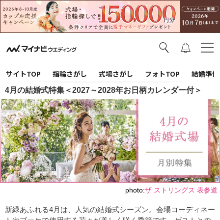
サイトTOP
指輪さがし
式場さがし
フォトTOP
結婚準備
4月の結婚式特集＜2027～2028年お日柄カレンダー付＞
photo:
ザ ストリングス 表参道
新緑あふれる4月は、人気の結婚式シーズン。会場コーディネー