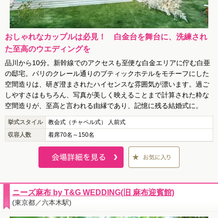
おしゃれなカップルは必見！ 白金台を舞台に、洗練され
た至高のウエディングを
品川から10分。新幹線でのアクセスも至便な白金エリアに佇む白亜
の邸宅。パリのクレール通りのブティックホテルをモチーフにした
空間造りは、研ぎ澄まされたハイセンスな雰囲気が漂います。過ご
しやすさはもちろん、写真が美しく映えることまで計算された粋な
空間造りが、至高と言われる由縁であり、記憶に残る結婚式に。
挙式スタイル
教会式（チャペル式） 人前式
収容人数
着席70名～150名
ニーズ麻布 by T&G WEDDING(旧 麻布迎賓館)
(東京都／六本木駅)