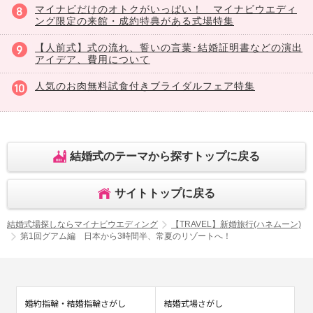
マイナビだけのオトクがいっぱい！ マイナビウエディ
ング限定の来館・成約特典がある式場特集
【人前式】式の流れ、誓いの言葉･結婚証明書などの演出
アイデア、費用について
人気のお肉無料試食付きブライダルフェア特集
結婚式のテーマから探すトップに戻る
サイトトップに戻る
結婚式場探しならマイナビウエディング
【TRAVEL】新婚旅行(ハネムーン)
第1回グアム編 日本から3時間半、常夏のリゾートへ！
婚約指輪・結婚指輪さがし
結婚式場さがし