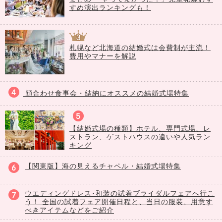
すめ演出ランキングも！
札幌など北海道の結婚式は会費制が主流！
費用やマナーを解説
顔合わせ食事会・結納にオススメの結婚式場特集
【結婚式場の種類】ホテル、専門式場、レ
ストラン、ゲストハウスの違いや人気ラン
キング
【関東版】海の見えるチャペル・結婚式場特集
ウエディングドレス･和装の試着ブライダルフェアへ行こ
う！ 全国の試着フェア開催日程と、当日の服装、用意す
べきアイテムなどをご紹介