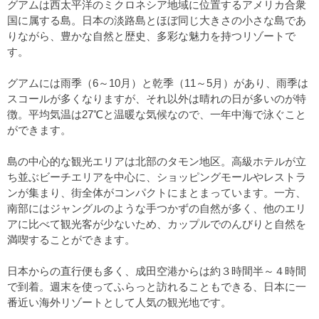
グアムは西太平洋のミクロネシア地域に位置するアメリカ合衆
国に属する島。日本の淡路島とほぼ同じ大きさの小さな島であ
りながら、豊かな自然と歴史、多彩な魅力を持つリゾートで
す。
グアムには雨季（6～10月）と乾季（11～5月）があり、雨季は
スコールが多くなりますが、それ以外は晴れの日が多いのが特
徴。平均気温は27℃と温暖な気候なので、一年中海で泳ぐこと
ができます。
島の中心的な観光エリアは北部のタモン地区。高級ホテルが立
ち並ぶビーチエリアを中心に、ショッピングモールやレストラ
ンが集まり、街全体がコンパクトにまとまっています。一方、
南部にはジャングルのような手つかずの自然が多く、他のエリ
アに比べて観光客が少ないため、カップルでのんびりと自然を
満喫することができます。
日本からの直行便も多く、成田空港からは約３時間半～４時間
で到着。週末を使ってふらっと訪れることもできる、日本に一
番近い海外リゾートとして人気の観光地です。