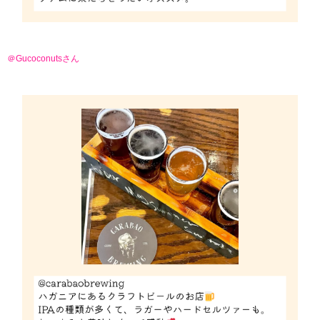
＠Gucoconutsさん