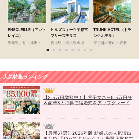
ENSOLEILLE（アンソ
ヒルズスィーツ宇都宮
TRUNK HOTEL（トラ
レイエ）
ブリーズテラス
ンクホテル）
千葉県／柏・成田・房総・その他
栃木県／栃木県全域
東京都／青山・表参道・渋谷・原宿
人気特集ランキング
【2.5万円増額中！】電子マネー8.5万円分
＆豪華3大特典で結婚式をアップグレード
【最新67選】2026年版 結婚式の人気演出
まとめ 「やってよかった！」先輩花嫁おす