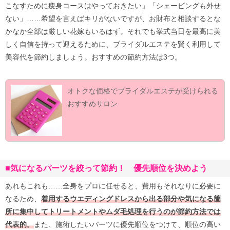
こなすために痩身コースはやっておきたい」「シェービングも外せ
ない」……希望を言えばキリがないですが、お財布と相談するとな
かなか全部は厳しい花嫁もいるはず。それでも挙式当日を最高に美
しく自信を持って迎えるために、ブライダルエステを賢く利用して
美容代を節約しましょう。おすすめの節約方法は3つ。
オトクな価格でブライダルエステが受けられる
おすすめサロン
■気になるパーツを絞って節約！ 優先順位を決めよう
あれもこれも……全身をプロに任せると、費用もそれなりに必要に
なるため、
着用するウエディングドレスから出る部分や気になる箇
所に集中してトリートメントやムダ毛処理を行うのが節約方法では
代表的。
また、施術したいパーツに優先順位をつけて、順位の高い