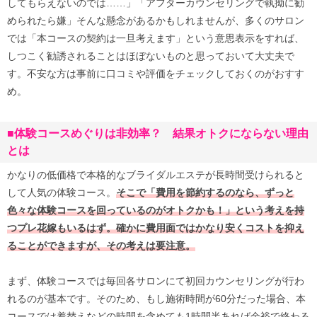
してもらえないのでは……」「アフターカウンセリングで執拗に勧
められたら嫌」そんな懸念があるかもしれませんが、多くのサロン
では「本コースの契約は一旦考えます」という意思表示をすれば、
しつこく勧誘されることはほぼないものと思っておいて大丈夫で
す。不安な方は事前に口コミや評価をチェックしておくのがおすす
め。
■体験コースめぐりは非効率？ 結果オトクにならない理由
とは
かなりの低価格で本格的なブライダルエステが長時間受けられると
して人気の体験コース。
そこで「費用を節約するのなら、ずっと
色々な体験コースを回っているのがオトクかも！」という考えを持
つプレ花嫁もいるはず。確かに費用面ではかなり安くコストを抑え
ることができますが、その考えは要注意。
まず、体験コースでは毎回各サロンにて初回カウンセリングが行わ
れるのが基本です。そのため、もし施術時間が60分だった場合、本
コースでは着替えなどの時間を含めても1時間半あれば余裕で終わる