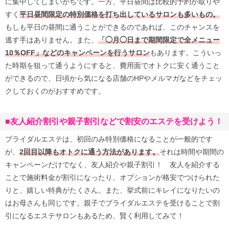
に集中してしまいがちです。一方、平日昼間は比較的予約が取りや
すく
平日昼間限定の特別価格を打ち出しているサロンも多いもの。
もしも平日の昼間に通うことができるのであれば、このチャンスを
逃す手はありません。また、
「◯月◯日まで期間限定で全メニュー
10％OFF」などのキャンペーンを行うサロン
もあります。こういっ
た時期を狙って通うようにすると、費用面でオトクに安く通うこと
ができるので、日頃から気になる店舗のHPやメルマガなどをチェッ
クしておくのがおすすめです。
■友人紹介割引や親子割引などで割安のエステを受けよう！
ブライダルエステは、初回のみ特別価格になることが一般的です
が、
2回目以降もオトクに通う方法があります。
それは時間や期間の
キャンペーンだけでなく、友人紹介や親子割引！ 友人を紹介する
ことで施術料金が割引になったり、オプションが格安でつけられた
りと、嬉しい特典がたくさん。また、挙式前にキレイになりたいの
はお母さんも同じです。親子でブライダルエステを受けることで割
引になるエステサロンもあるため、賢く利用してみて！