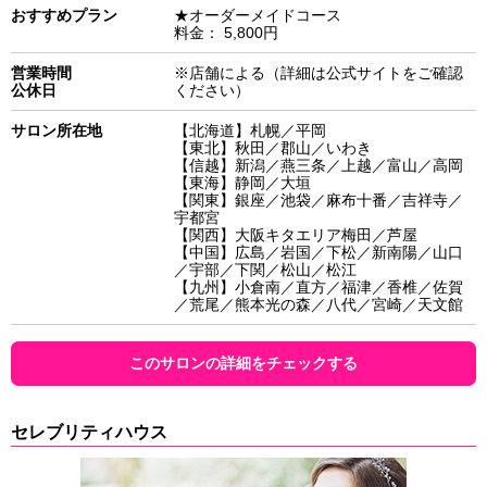
おすすめプラン
★オーダーメイドコース
料金： 5,800円
営業時間
※店舗による（詳細は公式サイトをご確認
公休日
ください）
サロン所在地
【北海道】札幌／平岡
【東北】秋田／郡山／いわき
【信越】新潟／燕三条／上越／富山／高岡
【東海】静岡／大垣
【関東】銀座／池袋／麻布十番／吉祥寺／
宇都宮
【関西】大阪キタエリア梅田／芦屋
【中国】広島／岩国／下松／新南陽／山口
／宇部／下関／松山／松江
【九州】小倉南／直方／福津／香椎／佐賀
／荒尾／熊本光の森／八代／宮崎／天文館
このサロンの詳細をチェックする
セレブリティハウス