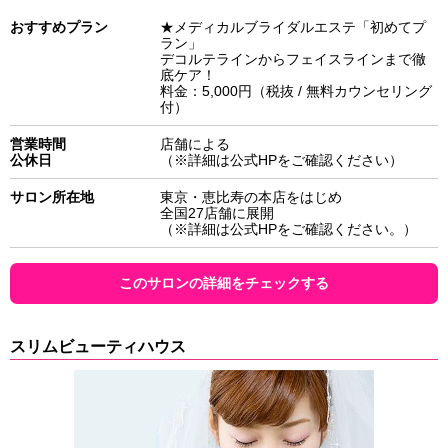
おすすめプラン
★メディカルブライダルエステ「初めてプ
ラン」
デコルテラインからフェイスラインまで徹
底ケア！
料金：5,000円（税抜 / 無料カウンセリング
付）
営業時間
店舗による
公休日
（※詳細は公式HPをご確認ください）
サロン所在地
東京・恵比寿の本店をはじめ
全国27店舗に展開
（※詳細は公式HPをご確認ください。）
このサロンの詳細をチェックする
スリムビューティハウス