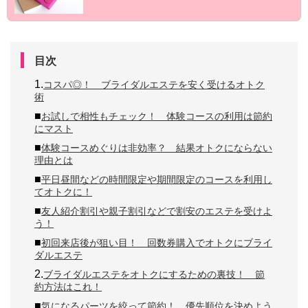
目次
1.
コスパ◎！ ブライダルエステを安く受けるオトク
術
■
お試しで相性もチェック！ 体験コースの利用は節約
にマスト
■
体験コースめぐりは非効率？ 結果オトクにならない
理由とは
■
平日昼間などの時間限定や期間限定のコースを利用し
てオトクに！
■
友人紹介割引や親子割引などで割安のエステを受けよ
う！
■
初回来店後が狙い目！ 回数券購入でオトクにブライ
ダルエステ
2.
ブライダルエステをオトクにするための裏技！ 節
約方法はこれ！
■
気になるパーツを絞って節約！ 優先順位を決めよう