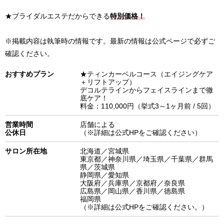
★ブライダルエステだからできる
特別価格！
※掲載内容は執筆時の情報です。最新の情報は公式ページで必ずご
確認ください。
おすすめプラン
★ティンカーベルコース（エイジングケア
＋リフトアップ）
デコルテラインからフェイスラインまで徹
底ケア！
料金：110,000円（挙式3～1ヶ月前 / 5回）
営業時間
店舗による
公休日
（※詳細は公式HPをご確認ください）
サロン所在地
北海道／宮城県
東京都／神奈川県／埼玉県／千葉県／群馬
県／茨城県
静岡県／愛知県
大阪府／兵庫県／京都府／奈良県
広島県／岡山県／香川県／徳島県
福岡県
（※詳細は公式HPをご確認ください。）