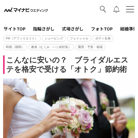
サイトTOP
指輪さがし
式場さがし
フォトTOP
結婚準備
PR（アフィリエイト）
シェービング
フェイシャル
ボディ全身
時期（期間）
痩身（むくみ・ハミ肉対策）
費用・予算・相場
こんなに安いの？ ブライダルエス
テを格安で受ける「オトク」節約術