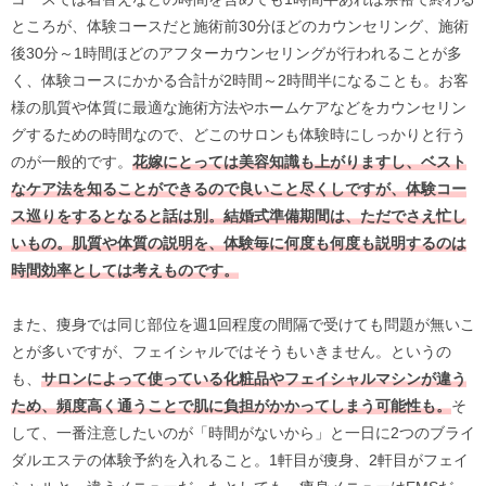
ところが、体験コースだと施術前30分ほどのカウンセリング、施術
後30分～1時間ほどのアフターカウンセリングが行われることが多
く、体験コースにかかる合計が2時間～2時間半になることも。お客
様の肌質や体質に最適な施術方法やホームケアなどをカウンセリン
グするための時間なので、どこのサロンも体験時にしっかりと行う
のが一般的です。
花嫁にとっては美容知識も上がりますし、ベスト
なケア法を知ることができるので良いこと尽くしですが、体験コー
ス巡りをするとなると話は別。結婚式準備期間は、ただでさえ忙し
いもの。肌質や体質の説明を、体験毎に何度も何度も説明するのは
時間効率としては考えものです。
また、痩身では同じ部位を週1回程度の間隔で受けても問題が無いこ
とが多いですが、フェイシャルではそうもいきません。というの
も、
サロンによって使っている化粧品やフェイシャルマシンが違う
ため、頻度高く通うことで肌に負担がかかってしまう可能性も。
そ
して、一番注意したいのが「時間がないから」と一日に2つのブライ
ダルエステの体験予約を入れること。1軒目が痩身、2軒目がフェイ