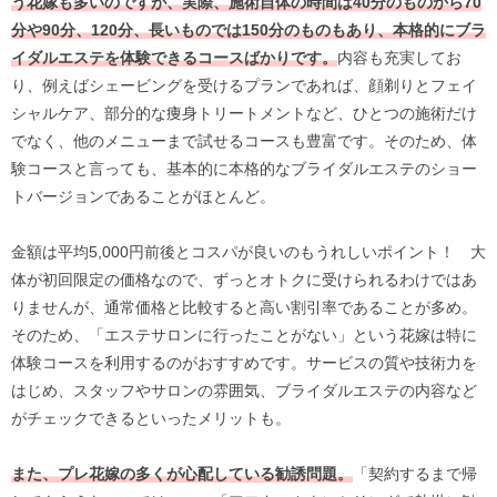
う花嫁も多いのですが、実際、施術自体の時間は40分のものから70
分や90分、120分、長いものでは150分のものもあり、本格的にブラ
イダルエステを体験できるコースばかりです。
内容も充実してお
り、例えばシェービングを受けるプランであれば、顔剃りとフェイ
シャルケア、部分的な痩身トリートメントなど、ひとつの施術だけ
でなく、他のメニューまで試せるコースも豊富です。そのため、体
験コースと言っても、基本的に本格的なブライダルエステのショー
トバージョンであることがほとんど。
金額は平均5,000円前後とコスパが良いのもうれしいポイント！ 大
体が初回限定の価格なので、ずっとオトクに受けられるわけではあ
りませんが、通常価格と比較すると高い割引率であることが多め。
そのため、「エステサロンに行ったことがない」という花嫁は特に
体験コースを利用するのがおすすめです。サービスの質や技術力を
はじめ、スタッフやサロンの雰囲気、ブライダルエステの内容など
がチェックできるといったメリットも。
また、プレ花嫁の多くが心配している勧誘問題。
「契約するまで帰