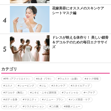
花嫁美容にオススメのスキンケア
シートマスク編
ドレスが映える体作り！ 美しい鎖骨
＆デコルテのための毎日エクササイ
ズ
カテゴリ
#PR（アフィリエイト）
#わき（ワキ）
#ウェスト（お腹）
#オトク情報
#コスメ
#シェービング
#ジム
#スキンケア
#スタイルアップ
#デコルテ（胸元）
#ニキビ・ニキビ跡対策
#フェイシャル
#ヘアケア
#ボディ全身
#マタニティ
#メニュー・プラン
#メンズ美容・ケア
#ランキング
#リラクゼーション
#二の腕
#体験メニュー