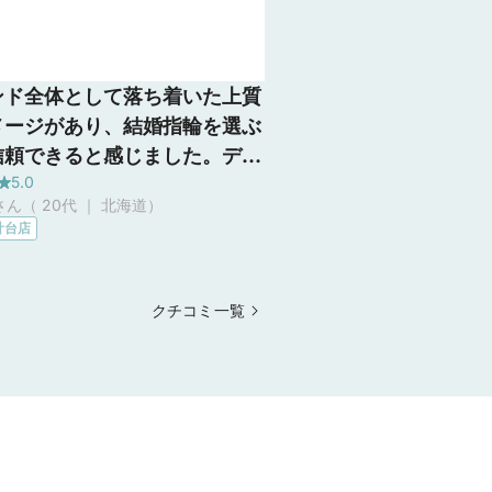
ンド全体として落ち着いた上質
メージがあり、結婚指輪を選ぶ
信頼できると感じました。デザ
5.0
のバリエーションも豊富で、自
2さん（ 20代 ｜ 北海道
）
ちの好みやライフスタイルに
計台店
たものを選べる点が魅力です。
ダーの流れも分かりやすく、ア
ーサービスや保証がしっかりし
クチコミ一覧
る点も安心できました。