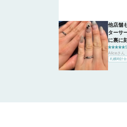
他店舗
ターサ
に裏に
5
りまし
Aliceさ
ため、
札幌時計台
石を入
クリス
り、フ
だいて