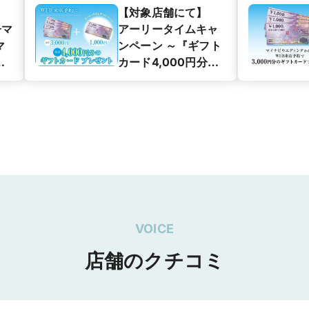
【対象店舗にて】
子マ
アーリータイムキャ
マ
ンペーン ～『ギフト
グ
カード4,000円分』
ン
プレゼント～
VOICE
店舗のクチコミ