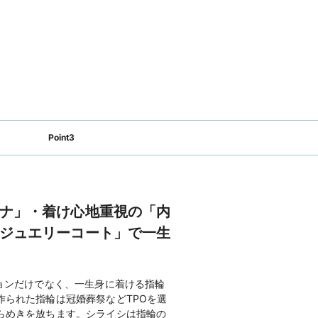
ギフトカードプレゼント！

イムキャンペーン実施中／

のご来店で1,000円分UPの「ギフト
ェック！！
イシ
のホームページを見る
）
のホームページを見る
Point3
ナ」・着け心地重視の「内
ジュエリーコート」で一生
ョンだけでなく、一生身に着ける指輪
作られた指輪は冠婚葬祭などTPOを選
らめきを放ちます。シライシは指輪の