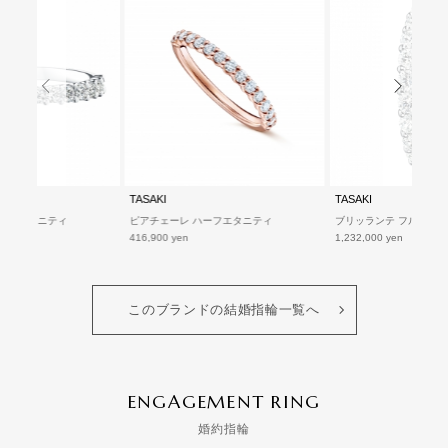
TASAKI
TASAKI
ハーフエタニティ
ピアチェーレ ハーフエタニティ
ブリッランテ フルエタニテ
416,900 yen
1,232,000 yen
このブランドの結婚指輪一覧へ
ENGAGEMENT RING
婚約指輪