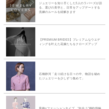
ジュエリーを知り尽くした5人のラバーズが語
る、選びの美学と、日常をアップデートする
洗練のルールを紐解きます
【PREMIUM BRIDES】プレミアムなウエデ
ィングを叶えた花嫁たちをクローズアップ
石橋静河「走り続ける日々の中、物語を秘め
たジュエリーを少しずつ集めて」
骨格×ファッションタイプ ”似合う”婚約指輪