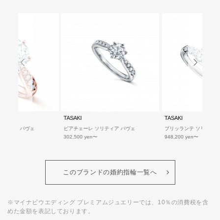
TASAKI
TASAKI
リティア パヴェ
ピアチェーレ ソリティア パヴェ
ブリッランテ ソリティア
302,500 yen
948,200 yen
このブランドの婚約指輪一覧へ
※マイナビウエディング プレミアムジュエリーでは、10％の消費税を含
めた金額を表記しております。