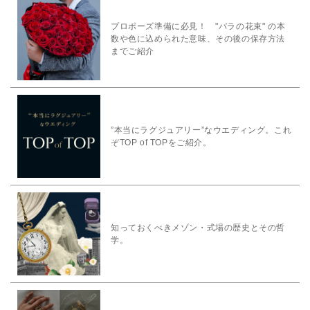
プロポーズ準備に必見！ "バラの花束" の本
数や色に込められた意味、その後の保存方法
までご紹介
”本当にラグジュアリー”なウエディング。これ
ぞTOP of TOPをご紹介。
知っておくべきメゾン・式場の歴史とその哲
学。