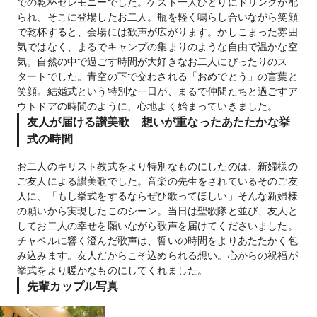
での乾杯セレモニーでした。ゲスト一人ひとりにドリンクが配
られ、そこに登場したお二人。瓶を軽く鳴らし合いながら笑顔
で乾杯すると、会場には歓声が広がります。かしこまった雰囲
気ではなく、まるでキャンプの集まりのような自由で温かな空
気。自然の中で過ごす時間が大好きなお二人にぴったりのス
タートでした。青空の下で交わされる「おめでとう」の言葉と
笑顔。結婚式という特別な一日が、まるで仲間たちと過ごすア
ウトドアの時間のように、心地よく始まっていきました。
友人が届ける讃美歌 想いが重なったあたたかな挙
式の時間
お二人のキリスト教式をより特別なものにしたのは、新婦様の
ご友人による讃美歌でした。音楽の先生をされているそのご友
人に、「もし挙式をするならぜひ歌ってほしい」そんな新婦様
の願いから実現したこのシーン。当日は聖歌隊と並び、友人と
してお二人の幸せを願いながら歌声を届けてくださいました。
チャペルに響く澄んだ歌声は、誓いの時間をよりあたたかく包
み込みます。友人だからこそ込められる想い。心からの祝福が
挙式をより暖かなものにしてくれました。
先輩カップル写真