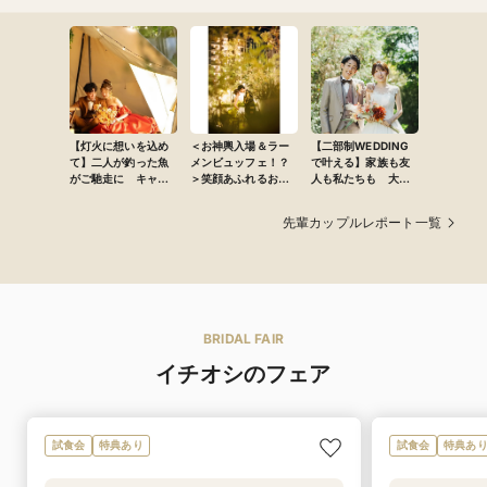
【灯火に想いを込め
＜お神輿入場＆ラー
【二部制WEDDING
て】二人が釣った魚
メンビュッフェ！？
で叶える】家族も友
がご馳走に キャン
＞笑顔あふれるお祭
人も私たちも 大満
プウェディング
りWEDDING
足の1日
先輩カップルレポート一覧
BRIDAL FAIR
イチオシのフェア
試食会
特典あり
試食会
特典あ