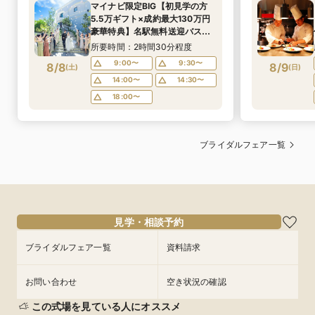
マイナビ限定BIG【初見学の方
5.5万ギフト×成約最大130万円
豪華特典】名駅無料送迎バス付
＆厳選A5和牛×オマール海老試
所要時間：2時間30分程度
食×世界大会優勝パティシエのレ
9:00〜
9:30〜
8/8
8/9
(
土
)
(
日
)
シピ★デザートブッフェ40名様
14:00〜
14:30〜
分プレゼント！
18:00〜
ブライダルフェア一覧
見学・相談予約
ブライダルフェア一覧
資料請求
お問い合わせ
空き状況の確認
この式場を見ている人にオススメ