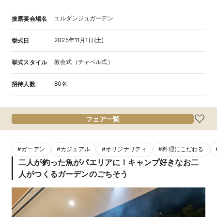
エルダンジュガーデン
披露宴会場名
2025年11月1日(土)
挙式日
教会式（チャペル式）
挙式スタイル
80名
招待人数
フェア一覧
#
ガーデン
#
カジュアル
#
オリジナリティ
#
料理にこだわる
二人が釣った魚がパエリアに！キャンプ好きなお二
人がつくるガーデンのごちそう