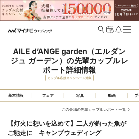
AILE d’ANGE garden（エルダン
ジュ ガーデン）の先輩カップルレ
ポート詳細情報
カップル応援キャンペーン対象
基本情報
フェア
写真
動画
プ
この会場の先輩カップルレポート一覧
【灯火に想いを込めて】二人が釣った魚が
ご馳走に キャンプウェディング