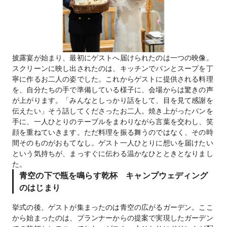
披露宴が始まり、最初にゲストへ届けられたのは一つの映像。
スクリーンに映し出されたのは、キッチンでパンとスープを丁
寧に作るお二人の姿でした。これからゲストに提供される料理
を、自分たちの手で準備している様子に、会場からは驚きの声
が上がります。「みんなとしっかり話をして、目を見て感謝を
伝えたい」そう話してくださったお二人。焼き上がったパンを
手に、一人ひとりのテーブルをまわりながら言葉を交わし、笑
顔を重ねていきます。ただ料理を振る舞うのではなく、その時
間そのものがおもてなし。ゲスト一人ひとりに想いを届けたい
という気持ちが、まっすぐに伝わる温かなひとときとなりまし
た。
青空の下で瓶を鳴らす乾杯 キャンプウェディング
のはじまり
挙式の後、ゲストが集まったのは青空の広がるガーデン。ここ
から始まったのは、プランナーからの提案で実現したガーデン