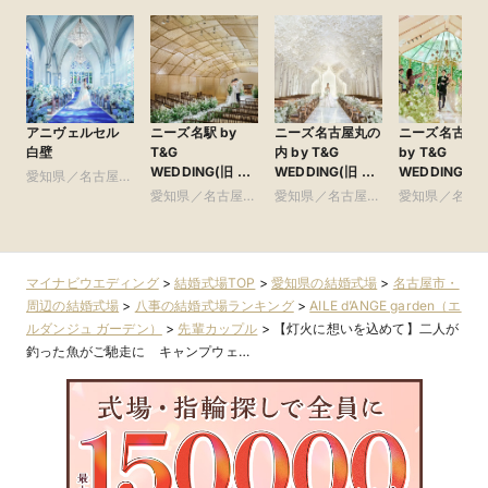
アニヴェルセル
ニーズ名駅 by
ニーズ名古屋丸の
ニーズ名古屋
白壁
T&G
内 by T&G
by T&G
WEDDING(旧 イ
WEDDING(旧 ト
WEDDING(旧
愛知県／名古屋
ンフィニート 名
リフォーリア
アーヴェリー
市・周辺
愛知県／名古屋
愛知県／名古屋
愛知県／名古
古屋)
NAGOYA)
賓館 名古屋)
市・周辺
市・周辺
市・周辺
マイナビウエディング
>
結婚式場TOP
>
愛知県の結婚式場
>
名古屋市・
周辺の結婚式場
>
八事の結婚式場ランキング
>
AILE d’ANGE garden（エ
ルダンジュ ガーデン）
>
先輩カップル
>
【灯火に想いを込めて】二人が
釣った魚がご馳走に キャンプウェ…