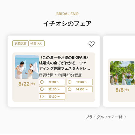
BRIDAL FAIR
イチオシのフェア
衣装試着
特典あり
《この夏一番お得のBIGFAIR》
結婚式の全てがわかる ウェ
ディング体験フェスタ★ドレス
試着や入場体験も◎
所要時間：1時間30分程度
9:30〜
11:00〜
8/22
(
土
)
8/8
12:30〜
14:00〜
(
土
)
15:30〜
ブライダルフェア一覧