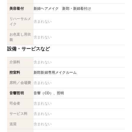
美容着付
新婦ヘアメイク 新郎・新婦着付け
リハーサルメ
含まれない
イク
お色直し用衣
含まれない
装
設備・サービスなど
介添料
含まれない
控室料
新郎新婦専用メイクルーム
席料／会場費
含まれない
音響照明
音響（CD）、照明
司会者
含まれない
サービス料
含まれない
送迎
含まれない