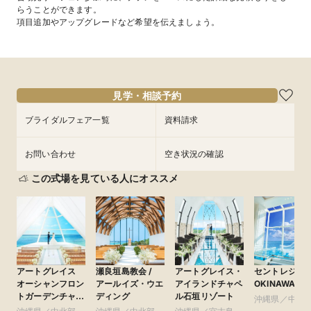
らうことができます。
項目追加やアップグレードなど希望を伝えましょう。
見学・相談予約
ブライダルフェア一覧
資料請求
お問い合わせ
空き状況の確認
この式場を見ている人にオススメ
アートグレイス
瀬良垣島教会 /
アートグレイス・
セントレジェ
オーシャンフロン
アールイズ・ウエ
アイランドチャペ
OKINAWA
トガーデンチャペ
ディング
ル石垣リゾート
沖縄県／中北
ル 沖縄 ●ベスト