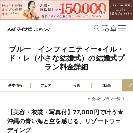
ブルー　インフィニティー●イル・
ド・レ（小さな結婚式）の結婚式プ
ラン料金詳細
プ
基本情報
フェア
写真
動画
この会場のプラン一覧
【美容・衣裳・写真付】77,000円で叶う★
沖縄の青い海と空を感じる、リゾートウェ
ディング