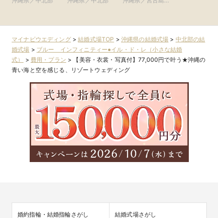
沖縄県／中北部
沖縄県／中北部
沖縄県／宮古島・
ブライダルリゾー
石垣島・その他エ
ト
リア
マイナビウエディング
>
結婚式場TOP
>
沖縄県の結婚式場
>
中北部の結
婚式場
>
ブルー インフィニティー●イル・ド・レ（小さな結婚
式）
>
費用・プラン
>
【美容・衣裳・写真付】77,000円で叶う★沖縄の
青い海と空を感じる、リゾートウェディング
婚約指輪・結婚指輪さがし
結婚式場さがし