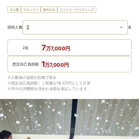
少人数
マタニティ
挙式のみ
ファミリーウエディング
招待人数
名
7
2名
万
7,000
円
1
想定自己負担額
万
7,000
円
※人数毎の金額が自動で算出
※想定自己負担額：
ご祝儀を1名3万円
として計算
※10％の消費税を含めた金額を表記しています。