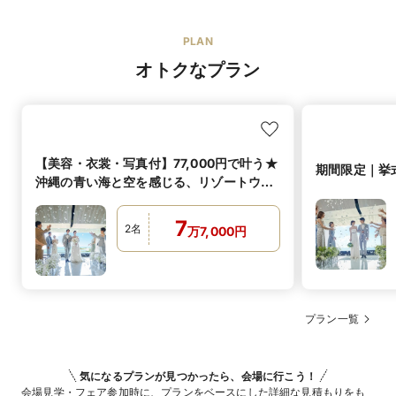
PLAN
オトクなプラン
【美容・衣裳・写真付】77,000円で叶う★
期間限定｜挙式
沖縄の青い海と空を感じる、リゾートウェ
ディング
7
2
名
万
7,000
円
プラン一覧
気になるプランが見つかったら、会場に行こう！
会場見学・フェア参加時に、プランをベースにした詳細な見積もりをも