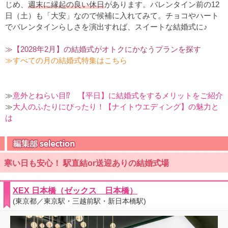
じめ、
週末に縁起の良い休日
があります。バレンタイン前の12
日（土）も「大安」なので候補に入れてみて。チョコやハート
でバレンタインらしさを演出すれば、スイートな結婚式に♪
≫【2028年2月】の結婚式がオトクにかなうプランを探す
≫すべての月の結婚式特集はこちら
≫
意外とねらい目⁉ 【平日】に結婚式をするメリットをご紹介
≫
大人のふたりにぴったり！【ナイトウエディング】の魅力と
は
寒い日も安心！ 駅直結or送迎ありの結婚式場
XEX 日本橋（ゼックス 日本橋）
(東京都／東京駅・三越前駅・新日本橋駅)