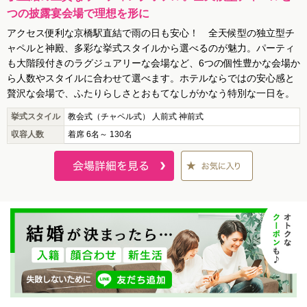
つの披露宴会場で理想を形に
アクセス便利な京橋駅直結で雨の日も安心！ 全天候型の独立型チ
ャペルと神殿、多彩な挙式スタイルから選べるのが魅力。パーティ
も大階段付きのラグジュアリーな会場など、6つの個性豊かな会場か
ら人数やスタイルに合わせて選べます。ホテルならではの安心感と
贅沢な会場で、ふたりらしさとおもてなしがかなう特別な一日を。
挙式スタイル
教会式（チャペル式） 人前式 神前式
収容人数
着席 6名～ 130名