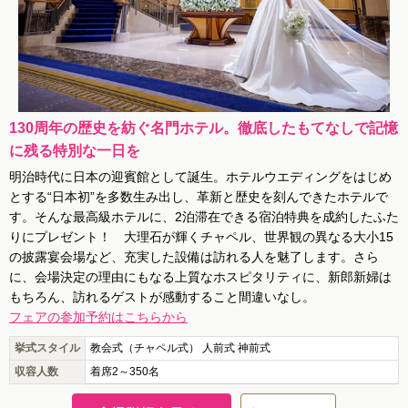
130周年の歴史を紡ぐ名門ホテル。徹底したもてなしで記憶
に残る特別な一日を
明治時代に日本の迎賓館として誕生。ホテルウエディングをはじめ
とする“日本初”を多数生み出し、革新と歴史を刻んできたホテルで
す。そんな最高級ホテルに、2泊滞在できる宿泊特典を成約したふた
りにプレゼント！ 大理石が輝くチャペル、世界観の異なる大小15
の披露宴会場など、充実した設備は訪れる人を魅了します。さら
に、会場決定の理由にもなる上質なホスピタリティに、新郎新婦は
もちろん、訪れるゲストが感動すること間違いなし。
フェアの参加予約はこちらから
挙式スタイル
教会式（チャペル式） 人前式 神前式
収容人数
着席2～350名