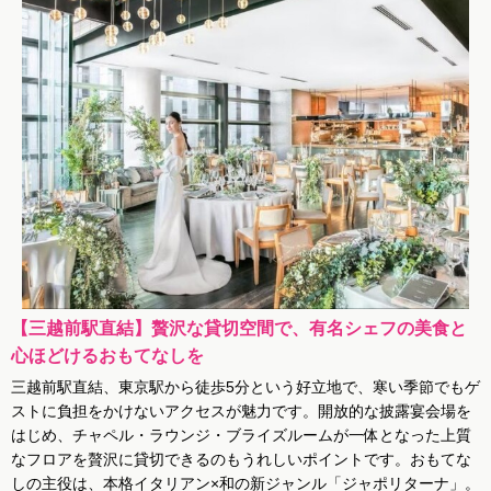
【三越前駅直結】贅沢な貸切空間で、有名シェフの美食と
心ほどけるおもてなしを
三越前駅直結、東京駅から徒歩5分という好立地で、寒い季節でもゲ
ストに負担をかけないアクセスが魅力です。開放的な披露宴会場を
はじめ、チャペル・ラウンジ・ブライズルームが一体となった上質
なフロアを贅沢に貸切できるのもうれしいポイントです。おもてな
しの主役は、本格イタリアン×和の新ジャンル「ジャポリターナ」。