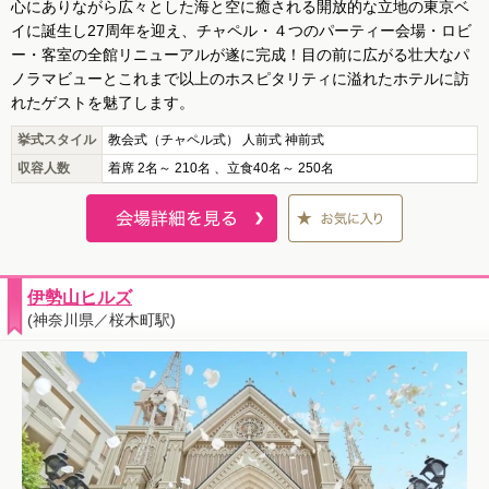
心にありながら広々とした海と空に癒される開放的な立地の東京ベ
イに誕生し27周年を迎え、チャペル・４つのパーティー会場・ロビ
ー・客室の全館リニューアルが遂に完成！目の前に広がる壮大なパ
ノラマビューとこれまで以上のホスピタリティに溢れたホテルに訪
れたゲストを魅了します。
挙式スタイル
教会式（チャペル式） 人前式 神前式
収容人数
着席 2名～ 210名 、立食40名～ 250名
伊勢山ヒルズ
(神奈川県／桜木町駅)