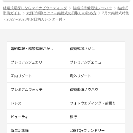
結婚式場探しならマイナビウエディング
結婚式準備最強ノウハウ
結婚式
準備ガイド
六輝(六曜)とは？～結婚式の日取りの決め方
2月の結婚式特集
＜2027～2028年お日柄カレンダー付＞
婚約指輪・結婚指輪さがし
結婚式場さがし
プレミアムジュエリー
プレミアムヴェニュー
国内リゾート
海外リゾート
プレミアムウォッチ
結婚準備ノウハウ
ドレス
フォトウエディング・前撮り
ビューティ
旅行
新生活準備
LGBTQ+フレンドリー