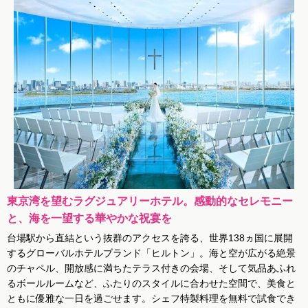
東京湾を望むラグジュアリーホテル。感動的なセレモニー
と、海を一望する華やかな祝宴を
台場駅から直結という抜群のアクセスを誇る、世界138ヵ国に展開
するグローバルホテルブランド「ヒルトン」。海と空が広がる絶景
のチャペル、開放感に満ちたテラス付きの会場、そして気品あふれ
るボールルームなど、ふたりのスタイルに合わせた空間で、美食と
ともに優雅な一日を過ごせます。シェフ特製料理を無料で試食でき