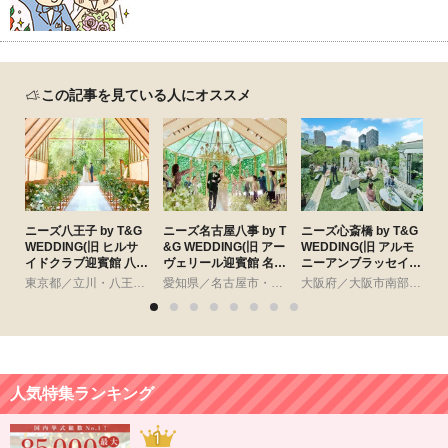
この記事を見ている人にオススメ
ニーズ八王子 by T&G
ニーズ名古屋八事 by T
ニーズ心斎橋 by T&G
WEDDING(旧 ヒルサ
&G WEDDING(旧 アー
WEDDING(旧 アルモ
W
イドクラブ迎賓館 八王
ヴェリール迎賓館 名古
ニーアンブラッセイッ
子)
屋)
トハウス)
東京都／立川・八王子・町田・23区以外
愛知県／名古屋市・周辺
大阪府／大阪市南部・東大阪
人気特集ランキング