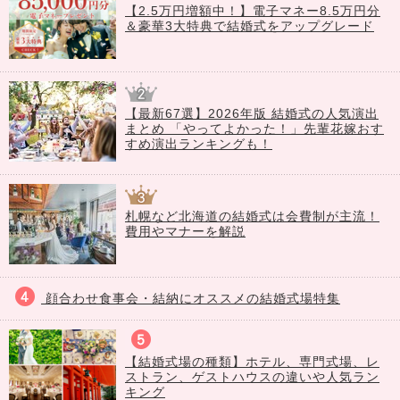
【2.5万円増額中！】電子マネー8.5万円分
＆豪華3大特典で結婚式をアップグレード
【最新67選】2026年版 結婚式の人気演出
まとめ 「やってよかった！」先輩花嫁おす
すめ演出ランキングも！
札幌など北海道の結婚式は会費制が主流！
費用やマナーを解説
顔合わせ食事会・結納にオススメの結婚式場特集
【結婚式場の種類】ホテル、専門式場、レ
ストラン、ゲストハウスの違いや人気ラン
キング