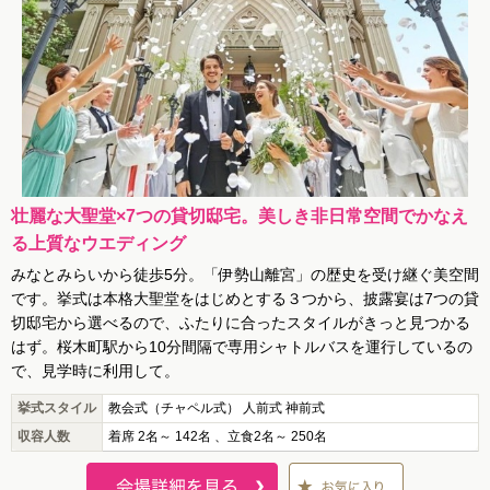
壮麗な大聖堂×7つの貸切邸宅。美しき非日常空間でかなえ
る上質なウエディング
みなとみらいから徒歩5分。「伊勢山離宮」の歴史を受け継ぐ美空間
です。挙式は本格大聖堂をはじめとする３つから、披露宴は7つの貸
切邸宅から選べるので、ふたりに合ったスタイルがきっと見つかる
はず。桜木町駅から10分間隔で専用シャトルバスを運行しているの
で、見学時に利用して。
挙式スタイル
教会式（チャペル式） 人前式 神前式
収容人数
着席 2名～ 142名 、立食2名～ 250名