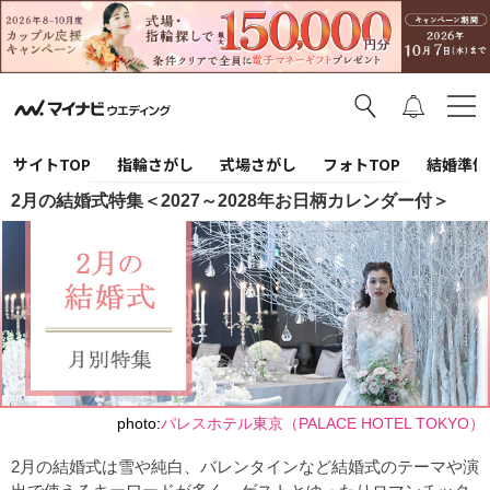
サイトTOP
指輪さがし
式場さがし
フォトTOP
結婚準備
2月の結婚式特集＜2027～2028年お日柄カレンダー付＞
photo:
パレスホテル東京（PALACE HOTEL TOKYO）
2月の結婚式は雪や純白、バレンタインなど結婚式のテーマや演