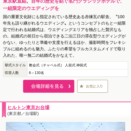
東京駅直結。百年の歴史を紡ぐ名門クラシックホテルで、
一組限定のウエディングを
国の重要文化財にも指定されている歴史ある赤煉瓦の駅舎。〝100
年先も語り継がれるウエディング〟というコンセプトのもと一組限
定で行われる結婚式は、ウエディングエリアを独占した贅沢なも
の。結婚式の前日から宿泊できる二泊三日の滞在型ウエディングが
かない、ゆったりと準備や支度を行えるほか、撮影時間をフレキシ
ブルに組めるのも魅力。ふたりの希望をフルカスタムメイドで取り
入れた、唯一無二の結婚式をかなえて。
挙式スタイル
教会式（チャペル式） 人前式 神前式
収容人数
6～130名
ヒルトン東京お台場
(東京都／台場駅)