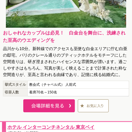
おしゃれなカップルは必見！ 白金台を舞台に、洗練され
た至高のウエディングを
品川から10分。新幹線でのアクセスも至便な白金エリアに佇む白亜
の邸宅。パリのクレール通りのブティックホテルをモチーフにした
空間造りは、研ぎ澄まされたハイセンスな雰囲気が漂います。過ご
しやすさはもちろん、写真が美しく映えることまで計算された粋な
空間造りが、至高と言われる由縁であり、記憶に残る結婚式に。
挙式スタイル
教会式（チャペル式） 人前式
収容人数
着席70名～150名
ホテル インターコンチネンタル 東京ベイ