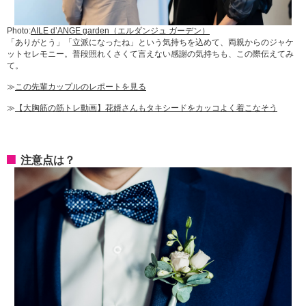
Photo:
AILE d’ANGE garden（エルダンジュ ガーデン）
「ありがとう」「立派になったね」という気持ちを込めて、両親からのジャケ
ットセレモニー。普段照れくさくて言えない感謝の気持ちも、この際伝えてみ
て。
≫
この先輩カップルのレポートを見る
≫
【大胸筋の筋トレ動画】花婿さんもタキシードをカッコよく着こなそう
注意点は？