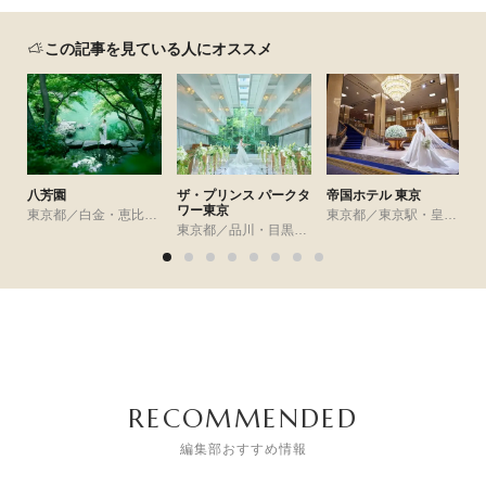
この記事を見ている人にオススメ
八芳園
ザ・プリンス パークタ
帝国ホテル 東京
ワー東京
東京都／白金・恵比寿・代官山・広尾
東京都／東京駅・皇居周辺
東京都／品川・目黒・浜松町・世田谷
RECOMMENDED
編集部おすすめ情報