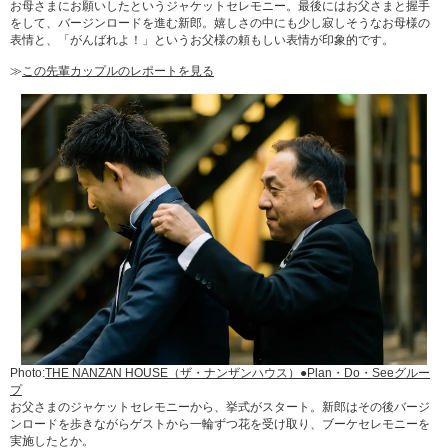
お母さまにお願いしたというジャケットセレモニー。最後にはお父さまと握手
をして、バージンロードを進む新郎。嬉しさの中にも少し寂しそうなお母様の
表情と、「がんばれよ！」というお父様の頼もしい表情が印象的です。
≫
この先輩カップルのレポートを見る
Photo:
THE NANZAN HOUSE（ザ・ナンザンハウス）●Plan・Do・Seeグルー
プ
お父さまのジャケットセレモニーから、挙式がスタート。新郎はその後バージ
ンロードを歩きながらゲストから一輪ずつ花を受け取り、ブーケセレモニーを
実施したとか。