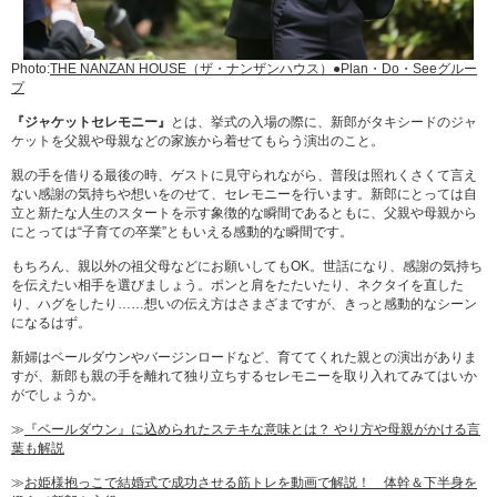
Photo:
THE NANZAN HOUSE（ザ・ナンザンハウス）●Plan・Do・Seeグルー
プ
『ジャケットセレモニー』
とは、挙式の入場の際に、新郎がタキシードのジャ
ケットを父親や母親などの家族から着せてもらう演出のこと。
親の手を借りる最後の時、ゲストに見守られながら、普段は照れくさくて言え
ない感謝の気持ちや想いをのせて、セレモニーを行います。新郎にとっては自
立と新たな人生のスタートを示す象徴的な瞬間であるともに、父親や母親から
にとっては“子育ての卒業”ともいえる感動的な瞬間です。
もちろん、親以外の祖父母などにお願いしてもOK。世話になり、感謝の気持ち
を伝えたい相手を選びましょう。ポンと肩をたたいたり、ネクタイを直した
り、ハグをしたり……想いの伝え方はさまざまですが、きっと感動的なシーン
になるはず。
新婦はベールダウンやバージンロードなど、育ててくれた親との演出がありま
すが、新郎も親の手を離れて独り立ちするセレモニーを取り入れてみてはいか
がでしょうか。
≫
『ベールダウン』に込められたステキな意味とは？ やり方や母親がかける言
葉も解説
≫
お姫様抱っこで結婚式で成功させる筋トレを動画で解説！ 体幹＆下半身を