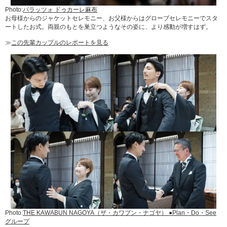
Photo:
パラッツォ ドゥカーレ麻布
お母様からのジャケットセレモニー、お父様からはグローブセレモニーでスタ
ートしたお式。両親のもとを巣立つようなその姿に、より感動が増すはず。
≫
この先輩カップルのレポートを見る
Photo:
THE KAWABUN NAGOYA（ザ・カワブン・ナゴヤ） ●Plan・Do・See
グループ