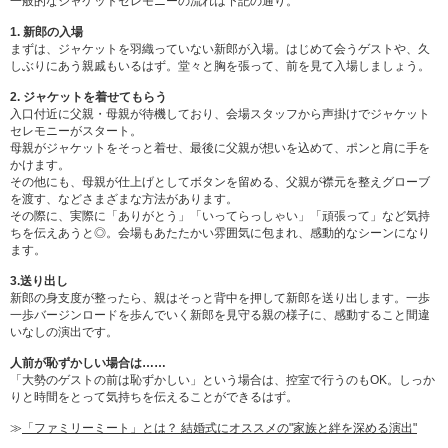
一般的なジャケットセレモニーの流れは下記の通り。
1. 新郎の入場
まずは、ジャケットを羽織っていない新郎が入場。はじめて会うゲストや、久
しぶりにあう親戚もいるはず。堂々と胸を張って、前を見て入場しましょう。
2. ジャケットを着せてもらう
入口付近に父親・母親が待機しており、会場スタッフから声掛けでジャケット
セレモニーがスタート。
母親がジャケットをそっと着せ、最後に父親が想いを込めて、ポンと肩に手を
かけます。
その他にも、母親が仕上げとしてボタンを留める、父親が襟元を整えグローブ
を渡す、などさまざまな方法があります。
その際に、実際に「ありがとう」「いってらっしゃい」「頑張って」など気持
ちを伝えあうと◎。会場もあたたかい雰囲気に包まれ、感動的なシーンになり
ます。
3.送り出し
新郎の身支度が整ったら、親はそっと背中を押して新郎を送り出します。一歩
一歩バージンロードを歩んでいく新郎を見守る親の様子に、感動すること間違
いなしの演出です。
人前が恥ずかしい場合は……
「大勢のゲストの前は恥ずかしい」という場合は、控室で行うのもOK。しっか
りと時間をとって気持ちを伝えることができるはず。
≫
「ファミリーミート」とは？ 結婚式にオススメの"家族と絆を深める演出"