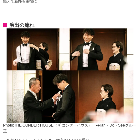
鍛えて新郎も主役に
演出の流れ
Photo:
THE CONDER HOUSE（ザ コンダーハウス） ●Plan・Do・Seeグルー
プ