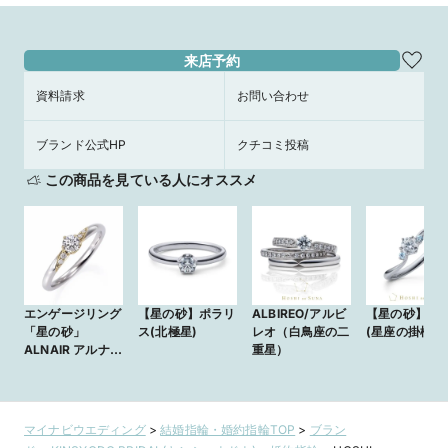
来店予約
資料請求
お問い合わせ
ブランド公式HP
クチコミ投稿
この商品を見ている人にオススメ
エンゲージリング
【星の砂】ポラリ
ALBIREO/アルビ
【星の砂】ア
「星の砂」
ス(北極星)
レオ（白鳥座の二
(星座の掛橋)
ALNAIR アルナイ
重星）
ル（つる座）
マイナビウエディング
>
結婚指輪・婚約指輪TOP
>
ブラン