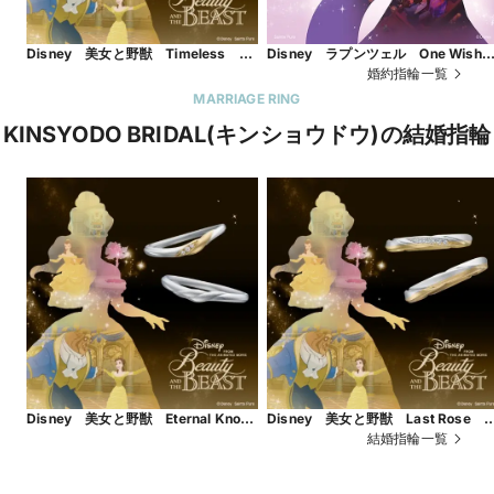
Disney 美女と野獣 Timeless
Disney ラプンツェル One Wis
Grace ～色褪せない愛～
～ひとつの願い～
婚約指輪一覧
MARRIAGE RING
KINSYODO BRIDAL(キンショウドウ)の結婚指輪
Disney 美女と野獣 Eternal Knot
Disney 美女と野獣 Last Rose 
～永遠を願って～
真実の愛が咲くとき～
結婚指輪一覧