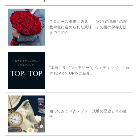
プロポーズ準備に必見！ "バラの花束" の本
数や色に込められた意味、その後の保存方法
までご紹介
”本当にラグジュアリー”なウエディング。これ
ぞTOP of TOPをご紹介。
知っておくべきメゾン・式場の歴史とその哲
学。