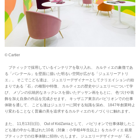
© Cartier
ブティックで採用しているインテリアを取り入れ、 カルティエの象徴であ
る「パンテール」を壁面に描いた明るい空間が広がる「ジュエリーアトリ
エ」。 そこでこども達は、 ジュエリーデザイナーとしてクリエイションの始
まりである「石」の種類や特徴、 カルティエの歴史やジュエリーについて学
び、 メゾンの伝統的なネックレスを描いたデッサン画をもとに、 色づけや装
飾を加え自身の作品を完成させます。 キッザニア東京のパビリオンでの仕事
体験を通して、 こども達はジュエリーに関する知識を深め、 1847年創業時よ
り変わることなく普遍の美を追求するカルティエのモノづくりに触れます。
また、 11月13日(日)、 Out of KidZaniaとして、 パビリオンで仕事体験したこ
ども達の中から選ばれた10名（対象：小学校4年生以上）をカルティエ 銀座
ブティックでの仕事体験に招待いたします。 ジュエリーデザイナーが「石」