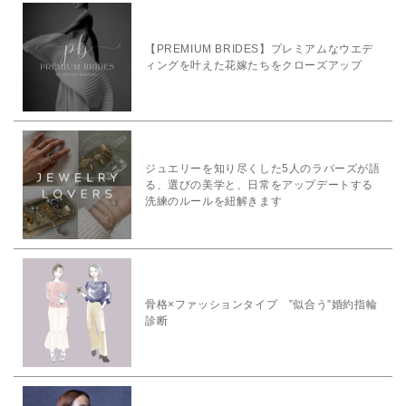
【PREMIUM BRIDES】プレミアムなウエデ
ィングを叶えた花嫁たちをクローズアップ
ジュエリーを知り尽くした5人のラバーズが語
る、選びの美学と、日常をアップデートする
洗練のルールを紐解きます
骨格×ファッションタイプ ”似合う”婚約指輪
診断