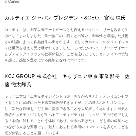
© Cartier
カルティエ ジャパン プレジデント&CEO 宮地 純氏
カルティエは、創業以来アートピースとも言えるハイジュエリーを数多く生
み出してまいりました。唯一無二の「石」と出逢い、創造性と卓越した技術
との対話によって作品は生み出されます。そしてカルティエのクリエイショ
ンは世代を超えて受け継がれてきました。このたびのジュエリーデザイナー
とブティックスタッフの仕事体験が、こども達にとって、カルティエの伝統
を感じ、感性を豊かにする経験となれば幸いです。
KCJ GROUP 株式会社 キッザニア東京 事業部長 佐
藤 徹太郎氏
キッザニアは「エデュテインメント（楽しみながら学ぶ）」というコンセプ
トをもとに多岐にわたる職業体験ができますが、この度のパビリオンによ
り、新たな価値をこども達に提供できることを大変嬉しく思います。歴史と
伝統のあるモノづくりが学べるアクティビティは、キッザニアの特色でもあ
る「本物に触れる」という体験であり、未来へ羽ばたくこども達の成長へと
つながる大きな要素です。魅力にあふれる今回のコンテンツを多くのこども
達が体験することを願っています。