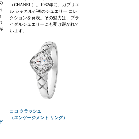
の
（CHANEL）。1932年に、ガブリエ
ィ
ル シャネルが初のジュエリー コレ
ィ
クションを発表。その魅力は、ブラ
の
イダルジュエリーにも受け継がれて
界
います。
ココ クラッシュ
（エンゲージメント リング）
グ