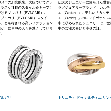
1884年の創業以来、大胆でいてグラ
伝説のジュエリーに彩られた世界
マラスな独特のスタイルをキープし
ラグジュアリーブランド「カルテ
続けるブルガリ（BVLGARI）。
エ（Cartier）」。美しい「カルテ
「ブルガリ（BVLGARI）スタイ
エ（Cartier）」のレッドボックス
ル」とも称される高いファッション
中に収められたジュエリーは、世
性が、世界中の人々を魅了していま
中の女性の喜びと幸せの証。
す。
ブルガリ
トリニティ ドゥ カルティエ リン