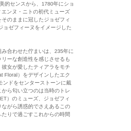
た美的センスから、1780年にショ
ティエンヌ・ニトの初代ミューズ
をそのままに冠したジョゼフィ
ジョゼフィーヌをイメージした
み合わせた佇まいは、235年に
ラリーな創造性を感じさせるも
、彼女が愛したティアラをモチ
 Floral）をデザインしたエク
ヤモンドをセンターストーンに戴
こから匂い立つのは当時のトレ
MET）のミューズ、ジョゼフィ
りながら誘惑的でさえあるこの
ふたりで過ごすこれからの時間
。