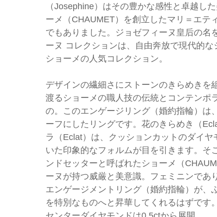
（Josephine）はその豊かな感性と卓越し
ーメ（CHAUMET）を創立したマリ＝エ
でもありました。ジョゼフィーヌ皇后の名
ーヌ コレクションは、自由奔放で現代的な
ショーメの人気コレクション。
デザインの繊細さにストーンのきらめきを組
渡るショーメの職人技の伝統とコンテンポ
の。このエンゲージリング（婚約指輪）は
ーフにしたリングです。花のきらめき（Eclat
ラ（Eclat）は、クッションカットのダイ
いた印象的なフォルムが目を引きます。そ
ンドセッターと呼ばれたショーメ（CHAU
ーヌが持つ威厳と美意識。フェミニンであ
エンゲージメントリング（婚約指輪）が、
を特別なものへと昇華してくれるはずです
センターダイヤモンドは0.5ctから展開。