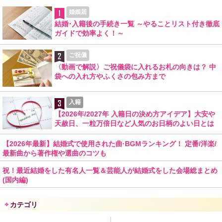
婚姻届
結婚･入籍後の手続き一覧 ～やることリスト付き徹底
ガイドで効率よく！～
ご祝儀
〈動画で解説〉ご祝儀袋に入れるお札の向きは？ 中
袋への入れ方やふくさの包み方まで
入籍
【2026年/2027年 入籍日の決め方アイデア】大安や
天赦日、一粒万倍日など人気のお日柄のよい日とは
【2026年最新】結婚式で使用された曲·BGMランキング！ 定番/洋楽/
最新曲から著作権や選曲のコツも
祝！最近結婚をした有名人一覧＆芸能人が結婚式をした会場総まとめ
(国内編)
カテゴリ