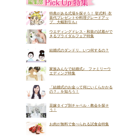
特典がある式場を探そう！ 挙式料･衣
装代プレゼントや料理グレードアッ
プ、大幅割引も♪
ウエディングドレス・和装の試着がで
きるブライダルフェア特集
結婚式のダンドリ、いつ何するの？
家族みんなで結婚式♪ ファミリーウ
エディング特集
「結婚式のお金って何にいくらかかる
の？」を知ろう！
花嫁タイプ別チャペル・教会を探そ
う！
お肉が無料で食べられる試食会特集