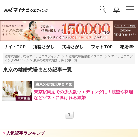
サイトTOP
指輪さがし
式場さがし
フォトTOP
結婚準備
結婚式場探しならマイナビウエディング
>
結婚式準備最強ノウハウ
>
マイナビウエデ
ィングPRESS
> 東京の結婚式場まとめ 記事一覧
東京の結婚式場まとめ記事一覧
東京の結婚式場まとめ
東京駅周辺での少人数ウエディングに！眺望や料理
などゲストに喜ばれる結婚...
1
人気記事ランキング