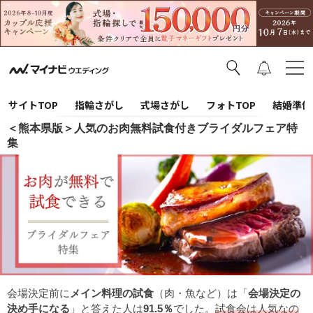
サイトTOP
指輪さがし
式場さがし
フォトTOP
結婚準備
＜熊本県版＞人気のお肉無料試食付きブライダルフェア特
集
会場決定前に
メイン料理の試食
（肉・魚など）は「
会場決定の
決め手になる
」と答えた人は
91.5％
でした。
試食会は人気なの