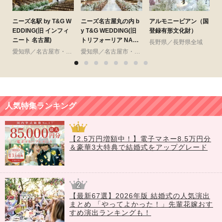
ニーズ名駅 by T&G W
ニーズ名古屋丸の内 b
アルモニービアン（国
ニ
EDDING(旧 インフィ
y T&G WEDDING(旧
登録有形文化財）
E
ニート 名古屋)
トリフォーリア NAGO
長野県／長野県全域
YA)
愛知県／名古屋市・周辺
愛知県／名古屋市・周辺
人気特集ランキング
【2.5万円増額中！】電子マネー8.5万円分
＆豪華3大特典で結婚式をアップグレード
【最新67選】2026年版 結婚式の人気演出
まとめ 「やってよかった！」先輩花嫁おす
すめ演出ランキングも！