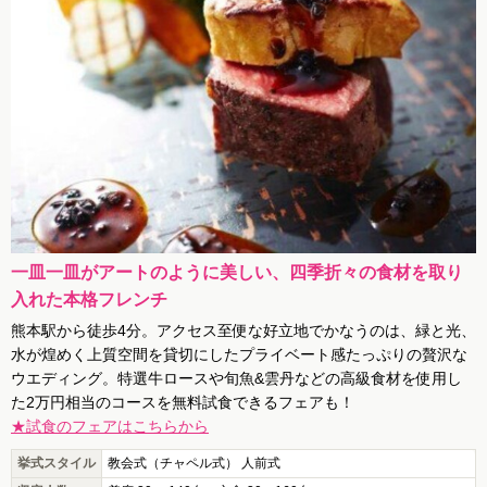
一皿一皿がアートのように美しい、四季折々の食材を取り
入れた本格フレンチ
熊本駅から徒歩4分。アクセス至便な好立地でかなうのは、緑と光、
水が煌めく上質空間を貸切にしたプライベート感たっぷりの贅沢な
ウエディング。特選牛ロースや旬魚&雲丹などの高級食材を使用し
た2万円相当のコースを無料試食できるフェアも！
★試食のフェアはこちらから
挙式スタイル
教会式（チャペル式） 人前式