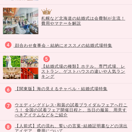
札幌など北海道の結婚式は会費制が主流！
費用やマナーを解説
顔合わせ食事会・結納にオススメの結婚式場特集
【結婚式場の種類】ホテル、専門式場、レ
ストラン、ゲストハウスの違いや人気ラン
キング
【関東版】海の見えるチャペル・結婚式場特集
ウエディングドレス･和装の試着ブライダルフェアへ行こ
う！ 全国の試着フェア開催日程と、当日の服装、用意す
べきアイテムなどをご紹介
【人前式】式の流れ、誓いの言葉･結婚証明書などの演出
アイデア、費用について