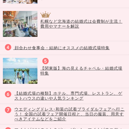
札幌など北海道の結婚式は会費制が主流！
費用やマナーを解説
顔合わせ食事会・結納にオススメの結婚式場特集
【関東版】海の見えるチャペル・結婚式場
特集
【結婚式場の種類】ホテル、専門式場、レストラン、ゲ
ストハウスの違いや人気ランキング
ウエディングドレス･和装の試着ブライダルフェアへ行こ
う！ 全国の試着フェア開催日程と、当日の服装、用意す
べきアイテムなどをご紹介