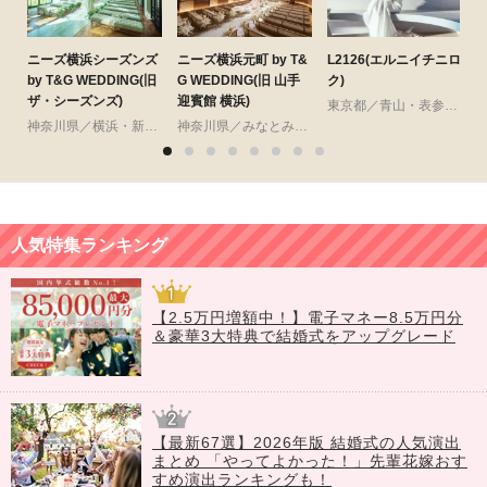
ニーズ横浜シーズンズ
ニーズ横浜元町 by T&
L2126(エルニイチニロ
by T&G WEDDING(旧
G WEDDING(旧 山手
ク)
W
ザ・シーズンズ)
迎賓館 横浜)
東京都／青山・表参道・渋谷・原宿
神奈川県／横浜・新横浜・川崎
神奈川県／みなとみらい・桜木町・山手・山下町・関内
人気特集ランキング
【2.5万円増額中！】電子マネー8.5万円分
＆豪華3大特典で結婚式をアップグレード
【最新67選】2026年版 結婚式の人気演出
まとめ 「やってよかった！」先輩花嫁おす
すめ演出ランキングも！