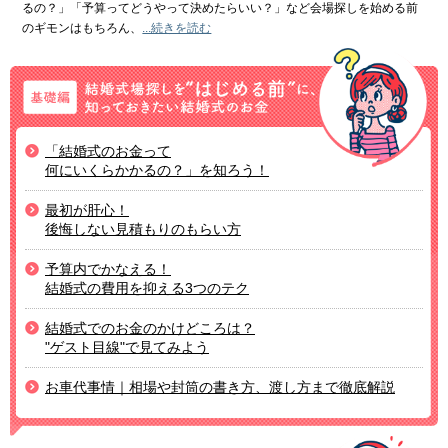
るの？」「予算ってどうやって決めたらいい？」など会場探しを始める前
のギモンはもちろん、
...続きを読む
「結婚式のお金って
何にいくらかかるの？」を知ろう！
最初が肝心！
後悔しない見積もりのもらい方
予算内でかなえる！
結婚式の費用を抑える3つのテク
結婚式でのお金のかけどころは？
"ゲスト目線"で見てみよう
お車代事情｜相場や封筒の書き方、渡し方まで徹底解説