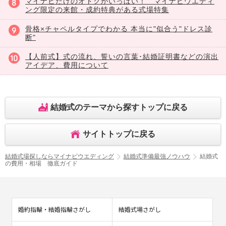
マイナビだけのオトクがいっぱい！ マイナビウエディ
ング限定の来館・成約特典がある式場特集
骨格×チャペルタイプでわかる 本当に"似合う"ドレス診
断"
【人前式】式の流れ、誓いの言葉･結婚証明書などの演出
アイデア、費用について
結婚式のテーマから探すトップに戻る
サイトトップに戻る
結婚式場探しならマイナビウエディング
結婚式準備最強ノウハウ
結婚式
の費用・相場 徹底ガイド
婚約指輪・結婚指輪さがし
結婚式場さがし