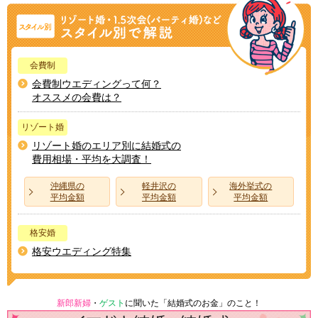
会費制
会費制ウエディングって何？
オススメの会費は？
リゾート婚
リゾート婚のエリア別に結婚式の
費用相場・平均を大調査！
沖縄県の
軽井沢の
海外挙式の
平均金額
平均金額
平均金額
格安婚
格安ウエディング特集
新郎新婦
・
ゲスト
に聞いた「結婚式のお金」のこと！