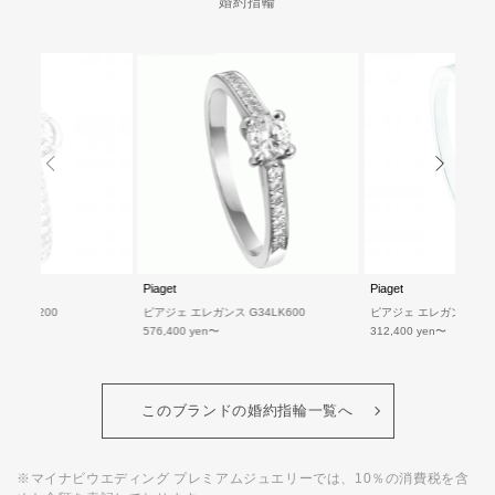
婚約指輪
Piaget
Piaget
34UR200
ピアジェ エレガンス G34LK600
ピアジェ エレガンス G34
576,400 yen
312,400 yen
このブランドの婚約指輪一覧へ
※マイナビウエディング プレミアムジュエリーでは、10％の消費税を含