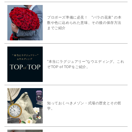
プロポーズ準備に必見！ "バラの花束" の本
数や色に込められた意味、その後の保存方法
までご紹介
”本当にラグジュアリー”なウエディング。これ
ぞTOP of TOPをご紹介。
知っておくべきメゾン・式場の歴史とその哲
学。