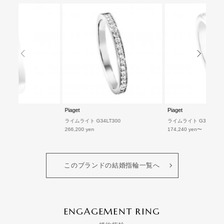
Piaget
Piaget
LT200
ライムライト G34LT300
ライムライト G34LY800
266,200 yen
174,240 yen
このブランドの結婚指輪一覧へ
ENGAGEMENT RING