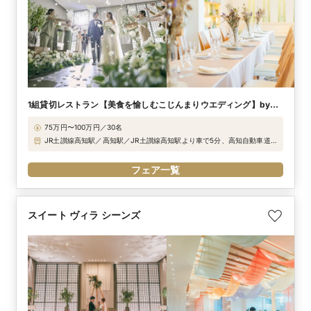
1組貸切レストラン【美食を愉しむこじんまりウエディング】by
シーンズ
75万円〜100万円／30名
JR土讃線高知駅／高知駅／JR土讃線高知駅より車で5分、高知自動車道高
知ICより車で5分、高知空港より車で17分
フェア一覧
スイート ヴィラ シーンズ