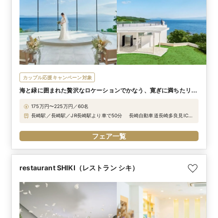
カップル応援キャンペーン対象
海と緑に囲まれた贅沢なロケーションでかなう、寛ぎに満ちたリ
ゾートウエディング
175万円〜225万円／60名
長崎駅／長崎駅／JR長崎駅より車で50分 長崎自動車道長崎多良見ICよ
り車で40分 長崎空港から高速船で25分（要予約）
フェア一覧
restaurant SHIKI（レストラン シキ）