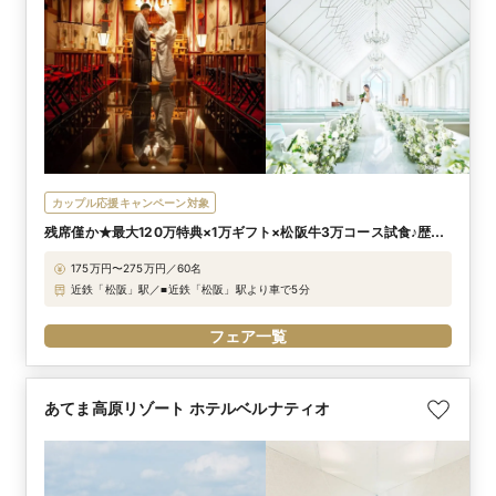
カップル応援キャンペーン対象
残席僅か★最大120万特典×1万ギフト×松阪牛3万コース試食♪歴史
を紡ぐ貸切WD
175万円〜275万円／60名
近鉄「松阪」駅／■近鉄「松阪」駅より車で5分
フェア一覧
あてま高原リゾート ホテルベルナティオ