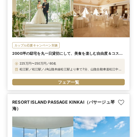
カップル応援キャンペーン対象
2000坪の邸宅を丸一日貸切にして、美食を楽しむ自由度＆コスパ
の高いウエディング
225万円〜250万円／60名
松江駅／松江駅／JR山陰本線松江駅より車で7分、山陰自動車道松江中央
ICより車で5分 駐車場／80台（無料）
フェア一覧
RESORT ISLAND PASSAGE KINKAI（パサージュ琴
海）