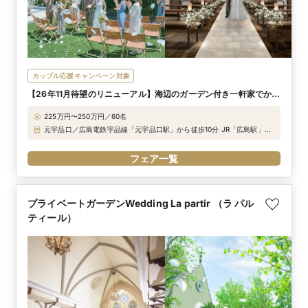
カップル応援キャンペーン対象
【26年11月待望のリニューアル】海辺のガーデン付き一軒家でかな
う完全貸切の一日
225万円〜250万円／60名
元宇品口／広島電鉄宇品線「元宇品口駅」から徒歩10分 JR「広島駅」か
ら車20分 広島港から車で3分
フェア一覧
プライベートガーデンWedding La partir （ラ パル
ティール）