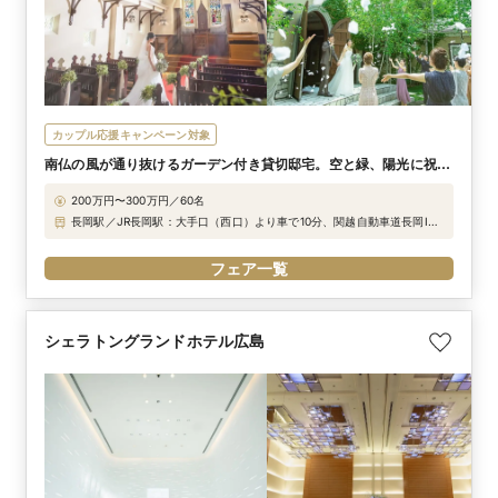
カップル応援キャンペーン対象
南仏の風が通り抜けるガーデン付き貸切邸宅。空と緑、陽光に祝福
されるウエディングを
200万円〜300万円／60名
長岡駅／JR長岡駅：大手口（西口）より車で10分、関越自動車道長岡IC
より車で10分
フェア一覧
シェラトングランドホテル広島