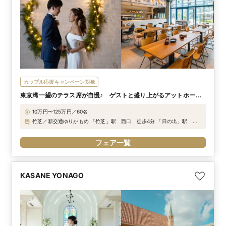
カップル応援キャンペーン対象
東京湾一望のテラス席が自慢♪ ゲストと盛り上がるアットホーム
でオシャレなパーティ
10万円〜125万円／60名
竹芝／新交通ゆりかもめ 「竹芝」駅 西口 徒歩4分 「日の出」駅 東
口 徒歩4分 JR山手線・京浜東北線 「浜松町」駅 南口 徒歩9分
フェア一覧
KASANE YONAGO