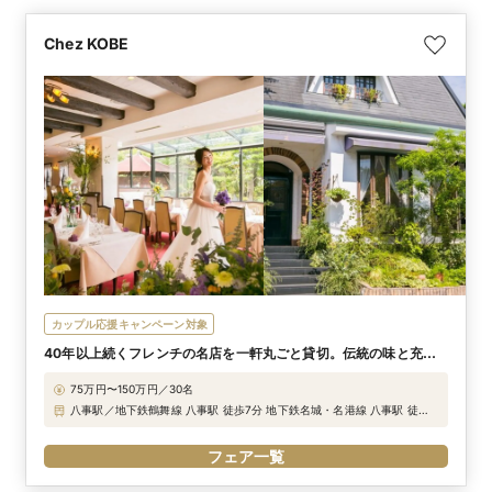
Chez KOBE
カップル応援キャンペーン対象
40年以上続くフレンチの名店を一軒丸ごと貸切。伝統の味と充実
の設備でおもてなしを
75万円〜150万円／30名
八事駅／地下鉄鶴舞線 八事駅 徒歩7分 地下鉄名城・名港線 八事駅 徒歩7
分
フェア一覧