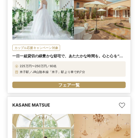
カップル応援キャンペーン対象
一日一組貸切の緑豊かな邸宅で、あたたかな時間を。心と心を“重
ねる”ウエディング
225万円〜250万円／60名
米子駅／JR山陰本線「米子」駅より車で約7分
フェア一覧
KASANE MATSUE