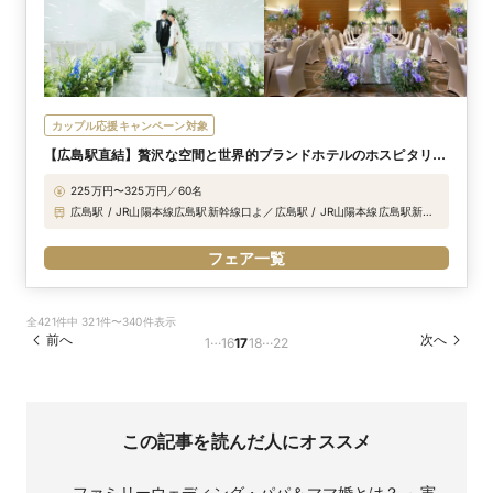
カップル応援キャンペーン対象
【広島駅直結】贅沢な空間と世界的ブランドホテルのホスピタリ
ティが紡ぐ優雅な一日
225万円〜325万円／60名
広島駅 / JR山陽本線広島駅新幹線口よ／広島駅 / JR山陽本線広島駅新幹
線口より直結通路徒歩1分
フェア一覧
全421件中 321件〜340件表示
前へ
…
…
次へ
1
16
17
18
22
この記事を読んだ人にオススメ
ファミリーウェディング・パパ＆ママ婚とは？ ～実