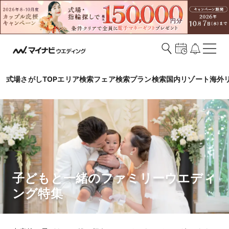
式場さがしTOP
エリア検索
フェア検索
プラン検索
国内リゾート
海外
子どもと一緒のファミリーウエディ
ング特集