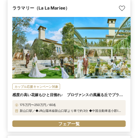
ララマリー（La La Mariee）
カップル応援キャンペーン対象
感度の高い花嫁もひと目惚れ♪ プロヴァンスの風薫る丘でプライ
ベートな結婚式を
175万円〜250万円／60名
新山口駅／◆JR山陽本線新山口駅より車で約3分 ◆中国自動車道小郡IC
より車で約3分
フェア一覧