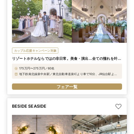
カップル応援キャンペーン対象
リゾートホテルならではの非日常。美食・演出…全ての憧れを叶え
る滞在型ウエディング
175万円〜275万円／60名
地下鉄南北線泉中央駅／東北自動車道泉ICより車で10分、JR仙台駅より
車で30分、JR仙台駅東口より無料シャトルバス運行
フェア一覧
BESIDE SEASIDE