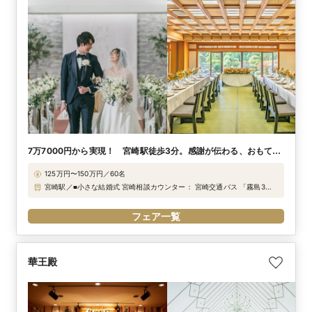
7万7000円から実現！ 宮崎駅徒歩3分。感謝が伝わる、おもてな
しウエディング
125万円〜150万円／60名
宮崎駅／■小さな結婚式 宮崎相談カウンター： 宮崎交通バス 「霧島3丁
目」下車徒歩3分 「船塚3丁目」下車徒歩5分
フェア一覧
華王殿