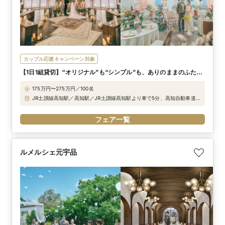
カップル応援キャンペーン対象
【1日1組貸切】“オリジナル”も“シンプル”も、ありのままのふたり
で過ごせる結婚
175万円〜275万円／100名
JR土讃線高知駅／高知駅／JR土讃線高知駅より車で5分、高知自動車道高
知ICより車で5分、高知空港より車で17分
フェア一覧
ルメルシェ元宇品