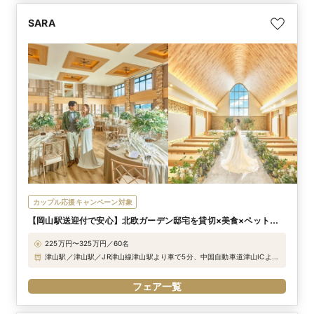
SARA
カップル応援キャンペーン対象
【岡山駅送迎付で安心】北欧ガーデン邸宅を貸切×美食×ペット
可！地元婚特典も好評！
225万円〜325万円／60名
津山駅／津山駅／JR津山線津山駅より車で5分、中国自動車道津山ICより
車で5分
フェア一覧