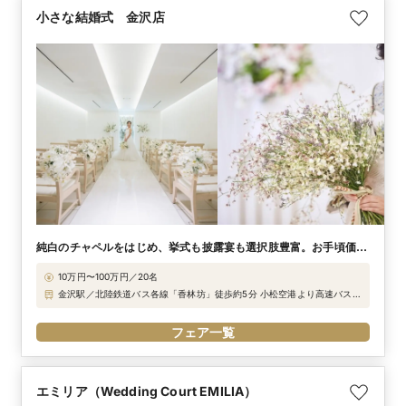
小さな結婚式 金沢店
純白のチャペルをはじめ、挙式も披露宴も選択肢豊富。お手頃価格
であこがれを実現！
10万円〜100万円／20名
金沢駅／北陸鉄道バス各線「香林坊」徒歩約5分 小松空港より高速バスで
約60分 小松空港から金沢駅西口（小松空港リムジンバス ￥1,130-）→
金沢駅で乗り換え→金沢駅東口（路線バス ￥200- 8・9・10番乗り場
フェア一覧
から乗車） 「香林坊」下車徒歩約5分 JR「金沢駅」東口のタクシー乗り
場から、乗車時間10分 ＊行先は「＜タテマチストリートにある小さな結
婚式＞」とお伝え下さいませ。
エミリア（Wedding Court EMILIA）