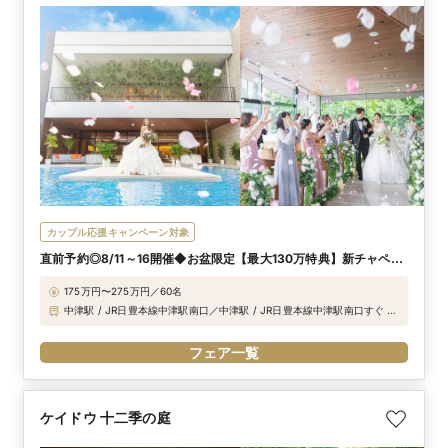
カップル応援キャンペーン対象
直前予約◎8/11～16開催◆お盆限定【最大130万特典】新チャペル
体験◆試食付
175万円〜275万円／60名
中津駅 / JR日豊本線中津駅南口／中津駅 / JR日豊本線中津駅南口すぐ 東
九州自動車道 豊前インターチェンジより車で14分 中津日田道路 定留
インターチェンジより車で14分
フェア一覧
ケイドウ 十二季の庭