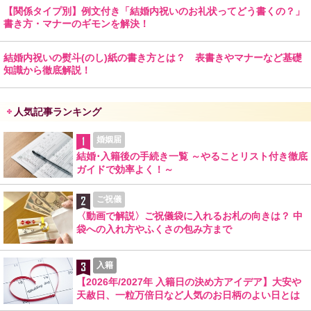
【関係タイプ別】例文付き「結婚内祝いのお礼状ってどう書くの？」
書き方・マナーのギモンを解決！
結婚内祝いの熨斗(のし)紙の書き方とは？ 表書きやマナーなど基礎
知識から徹底解説！
人気記事ランキング
婚姻届
結婚･入籍後の手続き一覧 ～やることリスト付き徹底
ガイドで効率よく！～
ご祝儀
〈動画で解説〉ご祝儀袋に入れるお札の向きは？ 中
袋への入れ方やふくさの包み方まで
入籍
【2026年/2027年 入籍日の決め方アイデア】大安や
天赦日、一粒万倍日など人気のお日柄のよい日とは