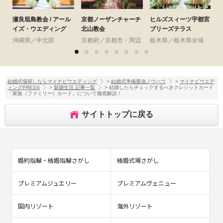
瀬良垣島教会 / アール
京都ノーザンチャーチ
ヒルズスィーツ宇都宮
イズ・ウエディング
北山教会
ブリーズテラス
沖縄県／中北部
京都府／京都市・周辺
栃木県／栃木県全域
結婚式場探しならマイナビウエディング
>
結婚式準備最強ノウハウ
>
マイナビウエデ
ィングPRESS
>
新婚生活 記事一覧
> 結婚したらチェックするべきクレジットカード
「家族（ファミリー）カード」について徹底解説！
サイトトップに戻る
婚約指輪・結婚指輪さがし
結婚式場さがし
プレミアムジュエリー
プレミアムヴェニュー
国内リゾート
海外リゾート