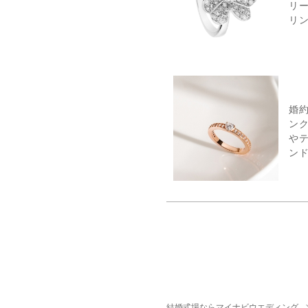
リ
リ
婚
ン
や
ンド
結婚式場ならマイナビウエディング