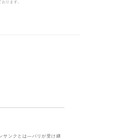
ております。
ンサンクとは―パリが受け継