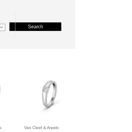
Search
s
Van Cleef & Arpels