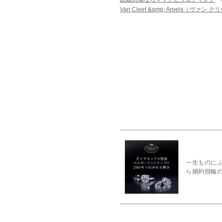
Van Cleef &amp; Arpels（ヴァ
一生ものに
ら婚約指輪