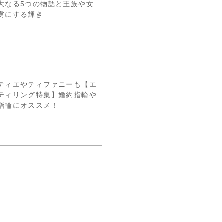
大なる5つの物語と王族や女
虜にする輝き
ティエやティファニーも【エ
ティリング特集】婚約指輪や
指輪にオススメ！