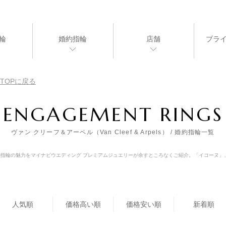
輪
婚約指輪
店舗
ブラ
TOPに戻る
ENGAGEMENT RINGS
ヴァン クリーフ＆アーペル（Van Cleef & Arpels） / 婚約指輪一覧
＆ アーペル)の婚約指輪の魅力をマイナビウエディング プレミアムジュエリーが余すところなくご紹介。「イ
人気順
価格高い順
価格安い順
新着順