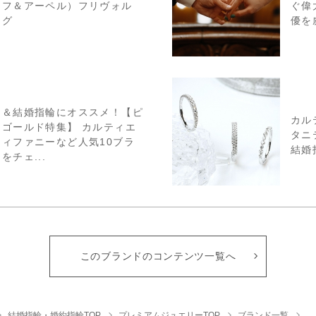
ーフ＆アーペル）フリヴォル
ぐ偉
ング
優を
約＆結婚指輪にオススメ！【ピ
カル
クゴールド特集】 カルティエ
タニ
ティファニーなど人気10ブラ
結婚
をチェ...
このブランドのコンテンツ一覧へ
結婚指輪・婚約指輪TOP
プレミアムジュエリーTOP
ブランド一覧