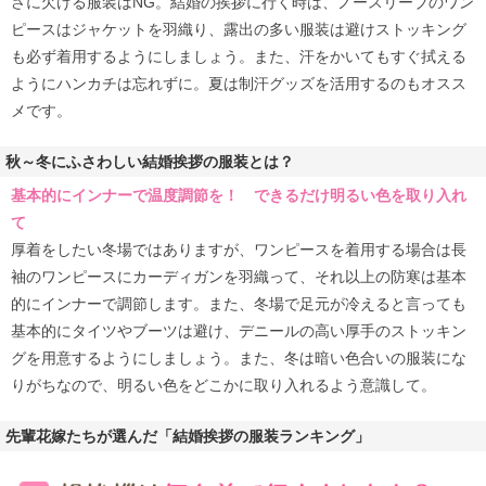
さに欠ける服装はNG。結婚の挨拶に行く時は、ノースリーブのワン
ピースはジャケットを羽織り、露出の多い服装は避けストッキング
も必ず着用するようにしましょう。また、汗をかいてもすぐ拭える
ようにハンカチは忘れずに。夏は制汗グッズを活用するのもオスス
メです。
秋～冬にふさわしい結婚挨拶の服装とは？
基本的にインナーで温度調節を！ できるだけ明るい色を取り入れ
て
厚着をしたい冬場ではありますが、ワンピースを着用する場合は長
袖のワンピースにカーディガンを羽織って、それ以上の防寒は基本
的にインナーで調節します。また、冬場で足元が冷えると言っても
基本的にタイツやブーツは避け、デニールの高い厚手のストッキン
グを用意するようにしましょう。また、冬は暗い色合いの服装にな
りがちなので、明るい色をどこかに取り入れるよう意識して。
先輩花嫁たちが選んだ「結婚挨拶の服装ランキング」