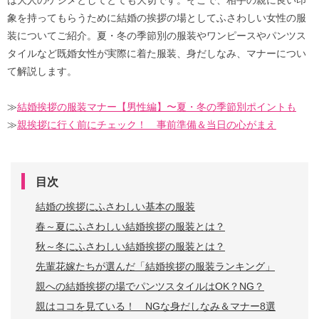
は大人のケジメとしてとても大切です。そこで、相手の親に良い印
象を持ってもらうために結婚の挨拶の場としてふさわしい女性の服
装についてご紹介。夏・冬の季節別の服装やワンピースやパンツス
タイルなど既婚女性が実際に着た服装、身だしなみ、マナーについ
て解説します。
≫
結婚挨拶の服装マナー【男性編】〜夏・冬の季節別ポイントも
≫
親挨拶に行く前にチェック！ 事前準備＆当日の心がまえ
目次
結婚の挨拶にふさわしい基本の服装
春～夏にふさわしい結婚挨拶の服装とは？
秋～冬にふさわしい結婚挨拶の服装とは？
先輩花嫁たちが選んだ「結婚挨拶の服装ランキング」
親への結婚挨拶の場でパンツスタイルはOK？NG？
親はココを見ている！ NGな身だしなみ＆マナー8選