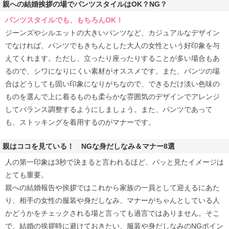
親への結婚挨拶の場でパンツスタイルはOK？NG？
パンツスタイルでも、もちろんOK！
ジーンズやシルエットの大きいパンツなど、カジュアルなデザイン
でなければ、パンツでもきちんとした大人の女性という好印象を与
えてくれます。ただし、立ったり座ったりすることが多い場合もあ
るので、シワになりにくい素材がオススメです。また、パンツの場
合はどうしても固い印象になりがちなので、できるだけ淡い色味の
ものを選んで上に着るものも柔らかな雰囲気のデザインでアレンジ
してバランス調整するようにしましょう。また、パンツであって
も、ストッキングを着用するのがマナーです。
親はココを見ている！ NGな身だしなみ＆マナー8選
人の第一印象は3秒で決まると言われるほど、パッと見たイメージは
とても重要。
親への結婚報告や挨拶ではこれから家族の一員として迎えるにあた
り、相手の女性の服装や身だしなみ、マナーがちゃんとしている人
かどうかをチェックされる場と言っても過言ではありません。そこ
で、結婚の挨拶時に避けておきたい、服装や身だしなみのNGポイン