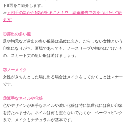
ト8選をご紹介します。
≫
＞相手の親からNGが出ることも!? 結婚報告で気をつけたい"伝
え方"
①露出の多い服
足や胸元など露出の多い服装は品位に欠き、だらしない女性という
印象になりがち。夏場であっても、ノースリーブや胸のはだけたも
の、スカート丈の短い服は避けましょう。
②ノーメイク
女性がきちんとした場に出る場合はメイクをしておくことはマナー
です。
③派手なネイルや化粧
色やデザインが派手なネイルや濃い化粧は特に親世代には良い印象
を持たれません。ネイルは何も塗らないでおくか、ベージュピンク
系で、メイクもナチュラルが基本です。