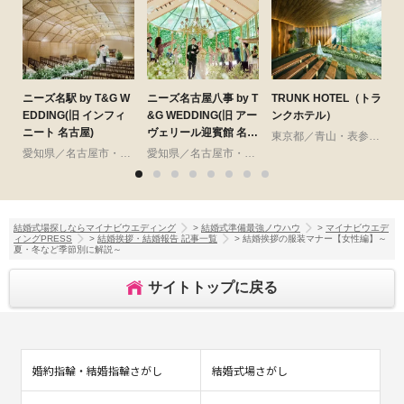
ニーズ名駅 by T&G W
ニーズ名古屋八事 by T
TRUNK HOTEL（トラ
EDDING(旧 インフィ
&G WEDDING(旧 アー
ンクホテル）
ニート 名古屋)
ヴェリール迎賓館 名古
東京都／青山・表参道・渋谷・原宿
屋)
愛知県／名古屋市・周辺
愛知県／名古屋市・周辺
結婚式場探しならマイナビウエディング
>
結婚式準備最強ノウハウ
>
マイナビウエデ
ィングPRESS
>
結婚挨拶・結婚報告 記事一覧
> 結婚挨拶の服装マナー【女性編】～
夏・冬など季節別に解説～
サイトトップに戻る
婚約指輪・結婚指輪さがし
結婚式場さがし