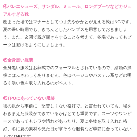
④バレエシューズ、サンダル、ミュール、ロングブーツなどカジュ
アルすぎる靴
改まった場ではマナーとしてつま先やかかとが見える靴はNGです。
夏の暑い時期でも、きちんとしたパンプスを用意しておきましょ
う。また、玄関で脱ぎ履きをすることを考えて、冬場であってもブ
ーツは避けるようにしましょう。
⑤全身黒い服装
全身黒い服装はお葬式でのフォーマルとされているので、結婚の挨
拶にはふさわしくありません。色はベージュやパステル系などの明
るく淡い色を取り入れるのがベスト。
⑥TPOにあっていない服装
彼の親から事前に「堅苦しくない格好で」と言われていても、場を
わきまえた服装ができているかはとても重要です。スーツやワンピ
ースであってもシワや汚れがあったり、夏に冬物を取り入れた格
好、冬に夏の素材や見た目が寒そうな服装など季節に合っていない
ものはNGです。