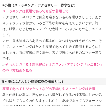
■小物（ストッキング・アクセサリー・香水など）
ストッキングは夏場であっても必ず着用して
アクセサリーやバックは目立ち過ぎないものを選びましょう。あま
りジャラジャラ付けていると下品な印象を与えてしまいます。鞄
は、服装になじむ色やシンプルな色味で、小ぶりのものをチョイス
して。
また、香水は好みもあるので基本的にはつけないほうがベター。そ
して、ストッキングはたとえ夏場であっても必ず着用するようにし
ましょう。特に実家に行く場合、素足で家にあがるのはマナー違反
です。
≫
きちんと見える！親挨拶にもオススメ♪ヘアアレンジ「シニヨン」
のやり方動画を見る
春～夏にふさわしい結婚挨拶の服装とは？
夏場であってもジャケットなどの羽織りやストッキングは必須
暑さが厳しい夏は、汗をかくのも嫌だしできるだけ薄着にしたい気
持ちはとてもよくわかります。しかし、夏場であってもフォーマル