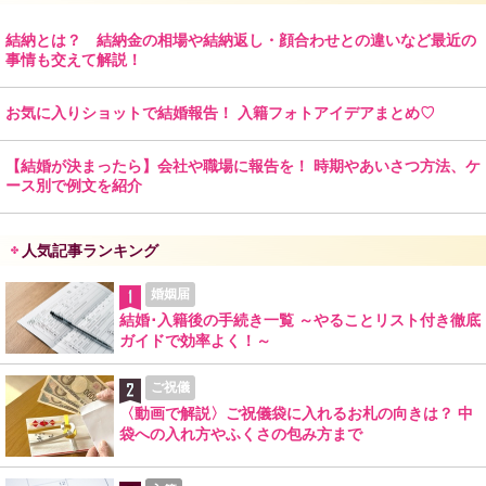
結納とは？ 結納金の相場や結納返し・顔合わせとの違いなど最近の
事情も交えて解説！
お気に入りショットで結婚報告！ 入籍フォトアイデアまとめ♡
【結婚が決まったら】会社や職場に報告を！ 時期やあいさつ方法、ケ
ース別で例文を紹介
人気記事ランキング
婚姻届
結婚･入籍後の手続き一覧 ～やることリスト付き徹底
ガイドで効率よく！～
ご祝儀
〈動画で解説〉ご祝儀袋に入れるお札の向きは？ 中
袋への入れ方やふくさの包み方まで