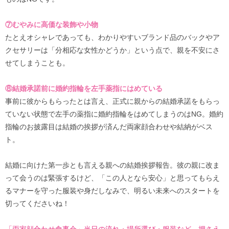
⑦むやみに高価な装飾や小物
たとえオシャレであっても、わかりやすいブランド品のバックやア
クセサリーは「分相応な女性かどうか」という点で、親を不安にさ
せてしまうことも。
⑧結婚承諾前に婚約指輪を左手薬指にはめている
事前に彼からもらったとは言え、正式に親からの結婚承諾をもらっ
ていない状態で左手の薬指に婚約指輪をはめてしまうのはNG。婚約
指輪のお披露目は結婚の挨拶が済んだ両家顔合わせや結納がベス
ト。
結婚に向けた第一歩とも言える親への結婚挨拶報告。彼の親に改ま
って会うのは緊張するけど、「この人となら安心」と思ってもらえ
るマナーを守った服装や身だしなみで、明るい未来へのスタートを
切ってくださいね！
「両家顔合わせ食事会」当日の流れ・場所選び・服装など、押さえ