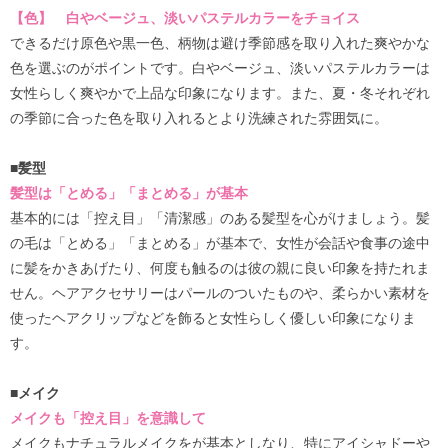
【色】 白やベージュ、淡いパステルカラーをチョイス
できるだけ原色や黒一色、柄物は避け季節感を取り入れた爽やかな
色を選ぶのがポイントです。白やベージュ、淡いパステルカラーは
女性らしく爽やかで上品な印象になります。また、夏・冬それぞれ
の季節に合った色を取り入れるとより洗練された雰囲気に。
■髪型
髪型は「とめる」「まとめる」が基本
基本的には「控え目」「清潔感」のある髪型を心がけましょう。髪
の毛は「とめる」「まとめる」が基本で、女性が会話や食事の途中
に髪をかきあげたり、何度も触るのは彼の親に良い印象を持たれま
せん。ヘアアクセサリーはパールのついたものや、柔らかい素材を
使ったヘアクリップなどを飾ると女性らしく優しい印象になりま
す。
■メイク
メイクも「控え目」を意識して
メイクもナチュラルメイクをが基本としなり、特にアイシャドーや