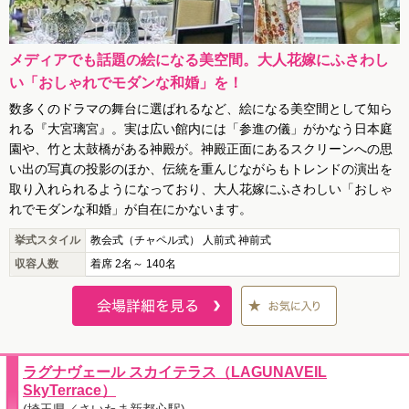
メディアでも話題の絵になる美空間。大人花嫁にふさわし
い「おしゃれでモダンな和婚」を！
数多くのドラマの舞台に選ばれるなど、絵になる美空間として知ら
れる『大宮璃宮』。実は広い館内には「参進の儀」がかなう日本庭
園や、竹と太鼓橋がある神殿が。神殿正面にあるスクリーンへの思
い出の写真の投影のほか、伝統を重んじながらもトレンドの演出を
取り入れられるようになっており、大人花嫁にふさわしい「おしゃ
れでモダンな和婚」が自在にかないます。
挙式スタイル
教会式（チャペル式） 人前式 神前式
収容人数
着席 2名～ 140名
ラグナヴェール スカイテラス（LAGUNAVEIL
SkyTerrace）