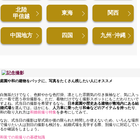
北陸
東海
関西
甲信越
中国地方
四国
九州･沖縄
庭園や和の建物をバックに、
写真をたくさん残したい人にオススメ
白無垢だけでなく、色鮮やかな色打掛、凛とした雰囲気の引き振袖など、気に入っ
た一着で思う存分撮影を。ただ、着物だけでなく撮影スポットにもこだわりたいで
すよね。式当日の撮影を希望するなら、
日本庭園や歴史ある建物が敷地内にある結
婚式場
を選んでは。ほかにも、
人力車に乗ったり和傘などのアイテムを持ったり
、
和の取り入れ方は
和婚前撮り特集
を参考にしてみて。
なお、式当日の撮影は挙式前か後の限られた時間しか使えないため、いろんな場所
で撮りたい人は別日の撮影も検討を。結婚式場を見学する際、別撮りに対応してい
るか確認をしましょう。
和装での前撮りの基礎知識