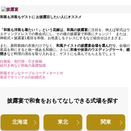
和装も洋装もゲストに
お披露目したい人にオススメ
「和装も洋装も着たい！」という花嫁は、和風の披露宴
に注目を。例えば挙式はウ
エディングドレスでの教会式にし、その後の披露宴で和装にチェンジ！ または、
神前式＋披露宴1着目を和装、お色直しをドレスにするなど組合せはさまざま。
また、新郎新婦の衣装だけでなく、
和風テイストの披露宴会場を選んだり
、会場の
装花を和にすると統一感ある和婚に。さらに
和食や抹茶のウエディングケーキ、鏡
開き
など料理の演出を取り入れると、ゲストにも喜んでもらえるでしょう
白無垢・色打掛・引き振袖
紋付き袴など和装の基礎知識
和風モダンなテーブルコーディネートや
装花でオリジナルの結婚式を
披露宴で和食をおもてなしできる式場を探す
北海道
東北
関東