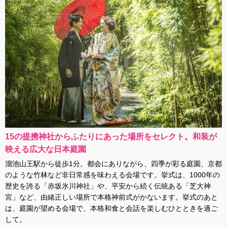
15の提携神社からふたりにあった場所をセレクト。和装が
映える広大な日本庭園
溜池山王駅から徒歩1分。都会にありながら、四季が彩る庭園、京都
のような竹林など非日常感を味わえる会場です。挙式は、1000年の
歴史を誇る「赤坂氷川神社」や、平安から続く伝統ある「芝大神
宮」など、由緒正しい場所で本格神前式がかないます。挙式のあと
は、庭園が望める会場で、本格和食と会話を楽しむひとときを過ご
して。