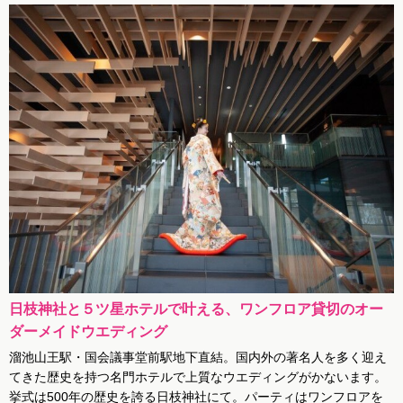
日枝神社と５ツ星ホテルで叶える、ワンフロア貸切のオー
ダーメイドウエディング
溜池山王駅・国会議事堂前駅地下直結。国内外の著名人を多く迎え
てきた歴史を持つ名門ホテルで上質なウエディングがかないます。
挙式は500年の歴史を誇る日枝神社にて。パーティはワンフロアを