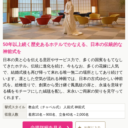
50年以上続く歴史あるホテルでかなえる、日本の伝統的な
神前式を
日本の美と心を伝える意匠やサービス力で、多くの国賓をもてなし
てきたホテル。伝統に進化を続け、今もなお、多くの花嫁に人気
で、結婚式後も再び帰って来れる唯一無二の場所としてあり続けて
います。凛とした空気が流れる神殿では、日本の古式ゆかしい神前
式を。総檜造りで、創業から受け継ぐ鳳凰紋の扉と、永遠を意味す
る橘をモチーフにした絨毯を配し、末永いご両家の契りを見守って
くれます。
挙式スタイル
教会式（チャペル式） 人前式 神前式
収容人数
着席10名～900名、立食40名～2,000名