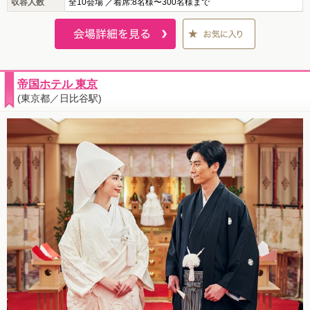
収容人数
全10会場 ／着席:8名様〜300名様まで
帝国ホテル 東京
(東京都／日比谷駅)