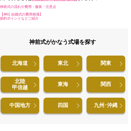
神前式の流れや費用・服装・注意点
【神社 結婚式の費用相場】
節約ポイントなどご紹介
神前式がかなう式場を探す
北海道
東北
関東
北陸
東海
関西
甲信越
中国地方
四国
九州･沖縄