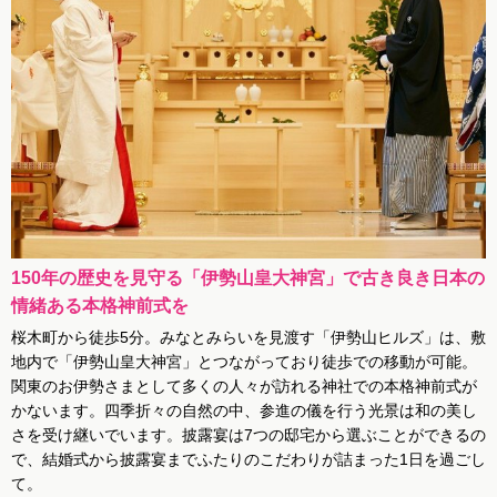
150年の歴史を見守る「伊勢山皇大神宮」で古き良き日本の
情緒ある本格神前式を
桜木町から徒歩5分。みなとみらいを見渡す「伊勢山ヒルズ」は、敷
地内で「伊勢山皇大神宮」とつながっており徒歩での移動が可能。
関東のお伊勢さまとして多くの人々が訪れる神社での本格神前式が
かないます。四季折々の自然の中、参進の儀を行う光景は和の美し
さを受け継いでいます。披露宴は7つの邸宅から選ぶことができるの
で、結婚式から披露宴までふたりのこだわりが詰まった1日を過ごし
て。