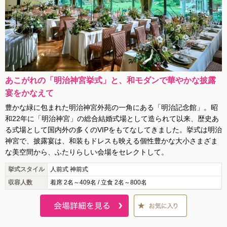
あこがれの「明治神宮挙式」と、和モダンで華やかな披露
宴をかなえて
豊かな緑に包まれた明治神宮外苑の一角にある「明治記念館」。昭
和22年に「明治神宮」の総合結婚式場として造られて以来、歴史あ
る式場として国内外の多くのVIPをもてなしてきました。挙式は明治
神宮で、披露宴は、和装もドレスも映える個性豊かな大小さまざま
な美空間から、ふたりらしい会場をセレクトして。
挙式スタイル
人前式 神前式
収容人数
着席 2名～409名 / 立食 2名～800名