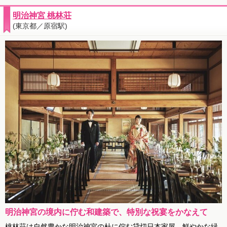
明治神宮 桃林荘
(東京都／原宿駅)
明治神宮の境内に佇む和建築で、特別な祝宴をかなえて
桃林荘は自然豊かな明治神宮の杜に佇む貸切日本家屋。鮮やかな緑