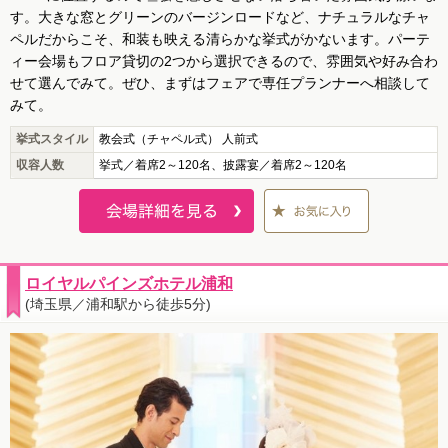
す。大きな窓とグリーンのバージンロードなど、ナチュラルなチャ
ペルだからこそ、和装も映える清らかな挙式がかないます。パーテ
ィー会場もフロア貸切の2つから選択できるので、雰囲気や好み合わ
せて選んでみて。ぜひ、まずはフェアで専任プランナーへ相談して
みて。
挙式スタイル
教会式（チャペル式） 人前式
収容人数
挙式／着席2～120名、披露宴／着席2～120名
ロイヤルパインズホテル浦和
(埼玉県／浦和駅から徒歩5分)