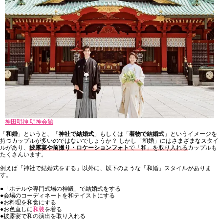
神田明神 明神会館
「
和婚
」というと、「
神社で結婚式
」もしくは「
着物で結婚式
」というイメージを
持つカップルが多いのではないでしょうか？ しかし「和婚」にはさまざまなスタイ
ルがあり、
披露宴や前撮り・ロケーションフォト
で「和」を取り入れる
カップルも
たくさんいます。
例えば「神社で結婚式をする」以外に、以下のような「和婚」スタイルがありま
す。
●「ホテルや専門式場の神殿」で結婚式をする
●会場のコーディネートを和テイストにする
●お料理を和食にする
●お色直しに
和装
を着る
●披露宴で和の演出を取り入れる