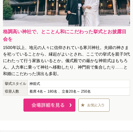
格調高い神社で、とことん和にこだわった挙式とお披露目
会を
1500年以上、地元の人々に信仰されている寒川神社。夫婦の神さま
を祀っていることから、縁起がよいとされ、ここでの挙式を親子3代
にわたって行う家族もいるとか。儀式殿での厳かな神前式はもちろ
ん、人力車に乗って神社へ移動したり、神門前で集合したり……と
和婚にこだわった演出も多彩。
挙式スタイル
神前式
収容人数
着席 4名～ 180名 、立食20名～ 250名