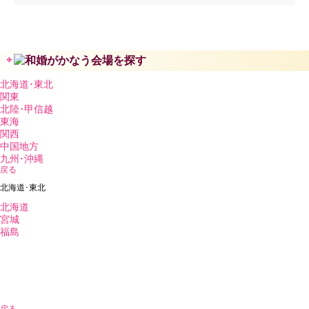
北海道･東北
関東
北陸･甲信越
東海
関西
中国地方
九州･沖縄
戻る
北海道･東北
北海道
宮城
福島