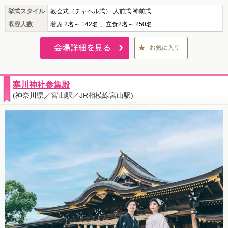
挙式スタイル
教会式（チャペル式） 人前式 神前式
収容人数
着席 2名～ 142名 、立食2名～ 250名
寒川神社参集殿
(神奈川県／宮山駅／JR相模線宮山駅)