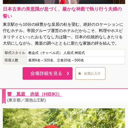
日本古来の美意識が息づく、厳かな神殿で執り行う夫婦の
誓い
東京駅から10分の緑豊かな皇居の杜を望む、絶好のロケーションに
佇むホテル。帝国グループ運営のホテルだからこそ、料理やホスピ
タリティといったおもてなし力は随一。日本の伝統的なしきたりを
大切にしながら、雅楽の調べとともに新たな家族の絆を結んで。
挙式スタイル
教会式（チャペル式） 人前式 神前式
収容人数
着席6名～320名、立食20名～500名
響 風庭 赤坂（HIBIKI）
(東京都／溜池山王駅)