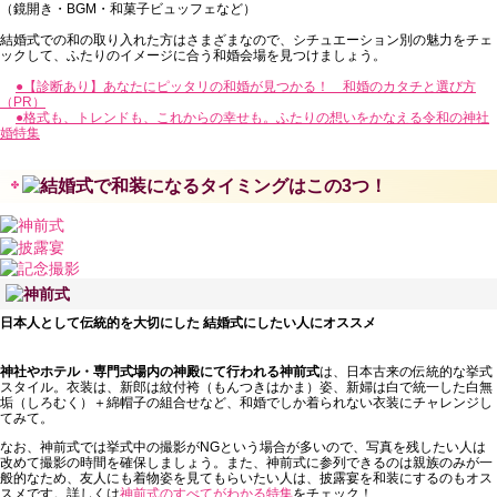
（鏡開き・BGM・和菓子ビュッフェなど）
結婚式での和の取り入れた方はさまざまなので、シチュエーション別の魅力をチェ
ックして、ふたりのイメージに合う和婚会場を見つけましょう。
●【診断あり】あなたにピッタリの和婚が見つかる！ 和婚のカタチと選び方
（PR）
●格式も、トレンドも、これからの幸せも。ふたりの想いをかなえる令和の神社
婚特集
日本人として伝統的を大切にした
結婚式にしたい人にオススメ
神社やホテル・専門式場内の神殿にて行われる神前式
は、日本古来の伝統的な挙式
スタイル。衣装は、新郎は紋付袴（もんつきはかま）姿、新婦は白で統一した白無
垢（しろむく）＋綿帽子の組合せなど、和婚でしか着られない衣装にチャレンジし
てみて。
なお、神前式では挙式中の撮影がNGという場合が多いので、写真を残したい人は
改めて撮影の時間を確保しましょう。また、神前式に参列できるのは親族のみが一
般的なため、友人にも着物姿を見てもらいたい人は、披露宴を和装にするのもオス
スメです。詳しくは
神前式のすべてがわかる特集
をチェック！