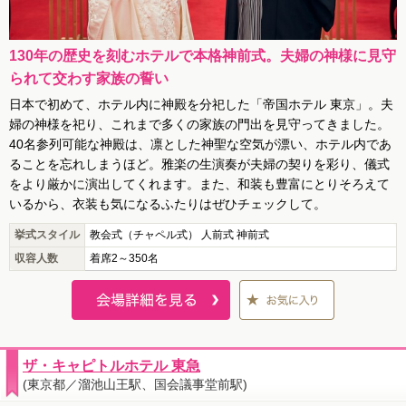
130年の歴史を刻むホテルで本格神前式。夫婦の神様に見守
られて交わす家族の誓い
日本で初めて、ホテル内に神殿を分祀した「帝国ホテル 東京」。夫
婦の神様を祀り、これまで多くの家族の門出を見守ってきました。
40名参列可能な神殿は、凛とした神聖な空気が漂い、ホテル内であ
ることを忘れしまうほど。雅楽の生演奏が夫婦の契りを彩り、儀式
をより厳かに演出してくれます。また、和装も豊富にとりそろえて
いるから、衣装も気になるふたりはぜひチェックして。
挙式スタイル
教会式（チャペル式） 人前式 神前式
収容人数
着席2～350名
ザ・キャピトルホテル 東急
(東京都／溜池山王駅、国会議事堂前駅)