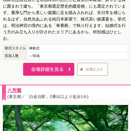
に囲まれて建ち、「東京都選定歴史的建造物」にも選定されていま
す。重厚な門から美しい庭園に足を踏み入れれば、非日常を感じら
れるはず。自然光あふれる純日本家屋で、格式高い披露宴を。挙式
は、明治神宮の境内にある「奉賽殿」で執り行えます。結婚式を行
う方のみ立ち入りが許されたエリアにあるから、特別感はひとし
お。
挙式スタイル
神前式
収容人数
～50名
八芳園
(東京都／「白金台駅」2番出口より徒歩1分)