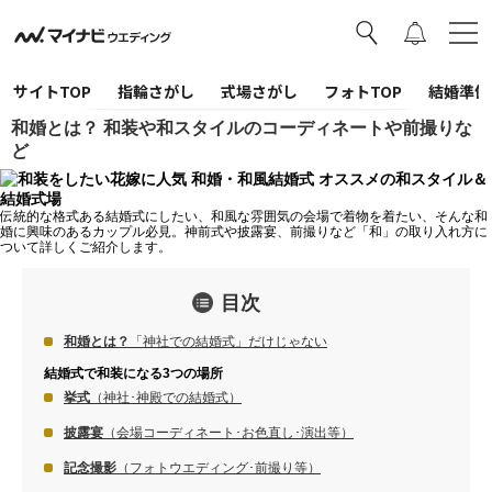
サイトTOP
指輪さがし
式場さがし
フォトTOP
結婚準備
和婚とは？ 和装や和スタイルのコーディネートや前撮りな
ど
伝統的な格式ある結婚式にしたい、和風な雰囲気の会場で着物を着たい、そんな和
婚に興味のあるカップル必見。神前式や披露宴、前撮りなど「和」の取り入れ方に
ついて詳しくご紹介します。
目次
和婚とは？
「神社での結婚式」だけじゃない
結婚式で和装になる3つの場所
挙式
（神社･神殿での結婚式）
披露宴
（会場コーディネート･お色直し･演出等）
記念撮影
（フォトウエディング･前撮り等）