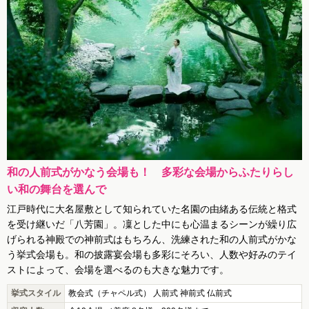
和の人前式がかなう会場も！ 多彩な会場からふたりらし
い和の舞台を選んで
江戸時代に大名屋敷として知られていた名園の由緒ある伝統と格式
を受け継いだ「八芳園」。凜とした中にも心温まるシーンが繰り広
げられる神殿での神前式はもちろん、洗練された和の人前式がかな
う挙式会場も。和の披露宴会場も多彩にそろい、人数や好みのテイ
ストによって、会場を選べるのも大きな魅力です。
挙式スタイル
教会式（チャペル式） 人前式 神前式 仏前式