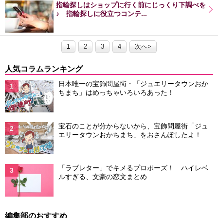
指輪探しはショップに行く前にじっくり下調べを
♪ 指輪探しに役立つコンテ...
1
2
3
4
次へ>
人気コラムランキング
日本唯一の宝飾問屋街・「ジュエリータウンおか
1
ちまち」はめっちゃいろいろあった！
宝石のことが分からないから、宝飾問屋街「ジュ
2
エリータウンおかちまち」をおさんぽしたよ！
「ラブレター」でキメるプロポーズ！ ハイレベ
3
ルすぎる、文豪の恋文まとめ
編集部のおすすめ