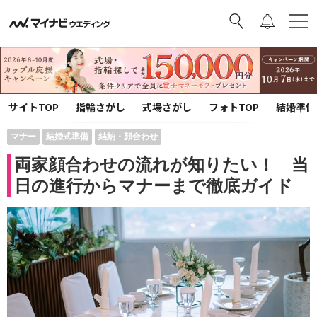
サイトTOP
指輪さがし
式場さがし
フォトTOP
結婚準備
マナー
結婚式準備
結納・顔合わせ
両家顔合わせの流れが知りたい！ 当
日の進行からマナーまで徹底ガイド