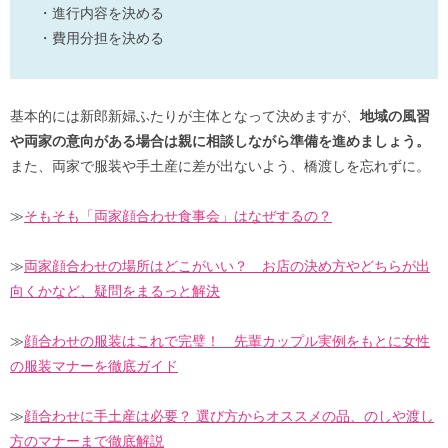
・進行内容を決める
・費用分担を決める
基本的には新郎新婦ふたりが主体となって決めますが、
地域の風習
や両家の意向がある場合は親に相談しながら準備を進めましょう。
また、両家で服装や手土産に差が出ないよう、橋渡しを忘れずに。
≫
そもそも「両家顔合わせ食事会」はなぜするの？
≫
両家顔合わせの場所はどこがいい？ お店の決め方やどちらが出
向くかなど、疑問をまるっと解決
≫
顔合わせの服装はこれで完璧！ 先輩カップル実例をもとに女性
の服装マナーを徹底ガイド
≫
顔合わせに手土産は必要？ 選び方からオススメの品、のしや渡し
方のマナーまで徹底解説