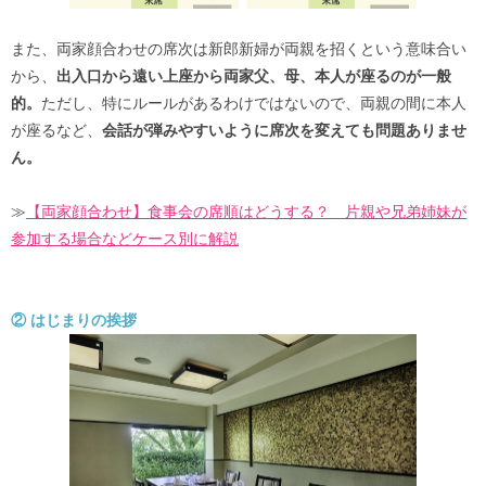
また、両家顔合わせの席次は新郎新婦が両親を招くという意味合い
から、
出入口から遠い上座から両家父、母、本人が座るのが一般
的。
ただし、特にルールがあるわけではないので、両親の間に本人
が座るなど、
会話が弾みやすいように席次を変えても問題ありませ
ん。
≫
【両家顔合わせ】食事会の席順はどうする？ 片親や兄弟姉妹が
参加する場合などケース別に解説
② はじまりの挨拶