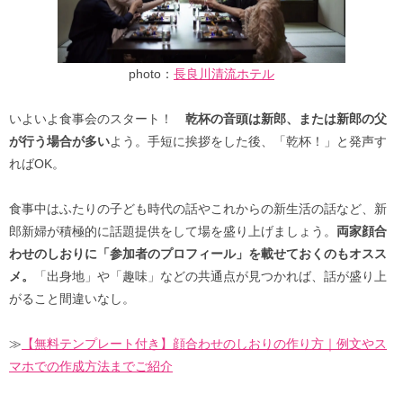
photo：
長良川清流ホテル
いよいよ食事会のスタート！
乾杯の音頭は新郎、または新郎の父
が行う場合が多い
よう。手短に挨拶をした後、「乾杯！」と発声す
ればOK。
食事中はふたりの子ども時代の話やこれからの新生活の話など、新
郎新婦が積極的に話題提供をして場を盛り上げましょう。
両家顔合
わせのしおりに「参加者のプロフィール」を載せておくのもオスス
メ。
「出身地」や「趣味」などの共通点が見つかれば、話が盛り上
がること間違いなし。
≫
【無料テンプレート付き】顔合わせのしおりの作り方｜例文やス
マホでの作成方法までご紹介