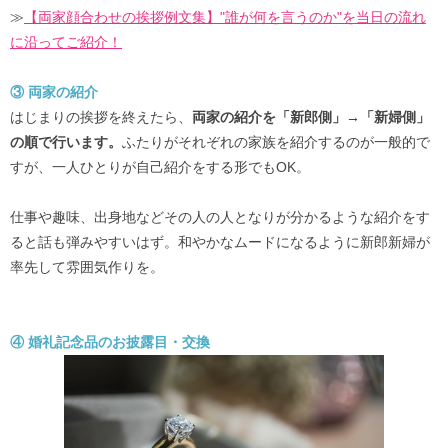
≫
【両家顔合わせの挨拶例文集】"誰が何を言うのか"を当日の流れ
に沿ってご紹介！
③ 両家の紹介
はじまりの挨拶を終えたら、
両家の紹介を「新郎側」→「新婦側」
の順で行います。
ふたりがそれぞれの家族を紹介するのが一般的で
すが、一人ひとりが自己紹介をする形でもOK。
仕事や趣味、出身地などその人の人となりが分かるような紹介をす
ると話も弾みやすいはず。和やかなムードになるように新郎新婦が
率先して雰囲気作りを。
④ 婚礼記念品のお披露目・交換