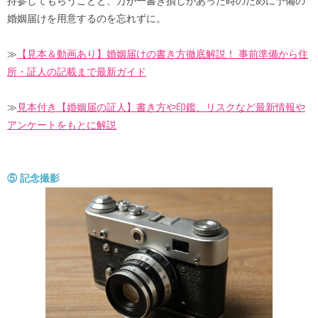
持参してもらうことと、万が一書き損じがあった時のために予備の
婚姻届けを用意するのを忘れずに。
≫
【見本＆動画あり】婚姻届けの書き方徹底解説！ 事前準備から住
所・証人の記載まで最新ガイド
≫
見本付き【婚姻届の証人】書き方や印鑑、リスクなど最新情報や
アンケートをもとに解説
⑤ 記念撮影