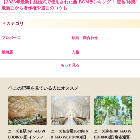
【2026年最新】結婚式で使用された曲·BGMランキング！ 定番/洋楽/
最新曲から著作権や選曲のコツも
カテゴリ
プロポーズ
結納・顔合わせ
婚姻届
入籍
もっと見る
この記事を見ている人にオススメ
ニーズ名駅 by T&G W
ニーズ名古屋丸の内 b
ニーズ麻布 by T&G W
EDDING(旧 インフィ
y T&G WEDDING(旧
EDDING(旧 麻布迎賓
G