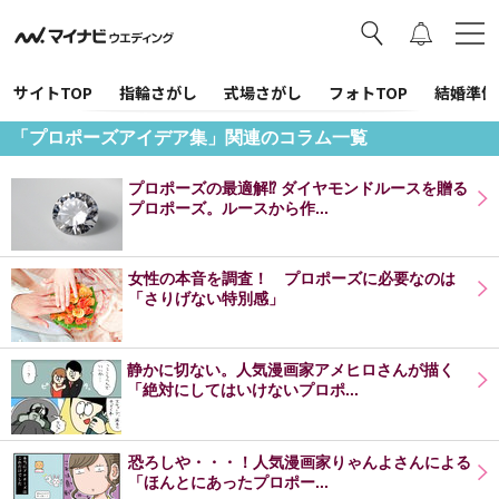
サイトTOP
指輪さがし
式場さがし
フォトTOP
結婚準備
「プロポーズアイデア集」関連のコラム一覧
プロポーズの最適解⁉ ダイヤモンドルースを贈る
プロポーズ。ルースから作...
女性の本音を調査！ プロポーズに必要なのは
「さりげない特別感」
静かに切ない。人気漫画家アメヒロさんが描く
「絶対にしてはいけないプロポ...
恐ろしや・・・！人気漫画家りゃんよさんによる
「ほんとにあったプロポー...